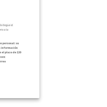
o llegue el
io a la
n personal: su
la información
 el plazo de 120
inen
rreo