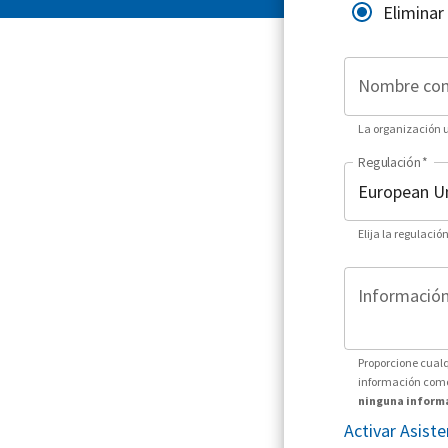
Eliminar
Nombre co
La organización ut
Regulación
*
Elija la regulació
Información 
Proporcione cualq
información como 
ninguna informa
Activar Asist