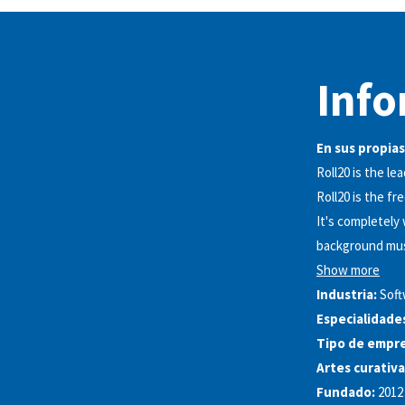
Info
En sus propias
Roll20 is the le
Roll20 is the f
It's completely 
background musi
Show more
Industria:
Sof
Especialidade
Tipo de empre
Artes curativa
Fundado:
2012