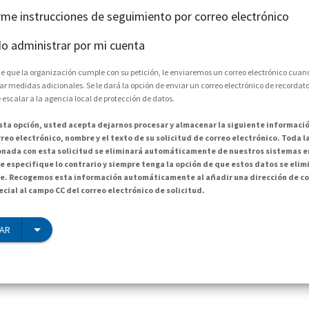
arme instrucciones de seguimiento por correo electrónico
o administrar por mi cuenta
e que la organización cumple con su petición, le enviaremos un correo electrónico cuand
medidas adicionales. Se le dará la opción de enviar un correo electrónico de recordator
 escalar a la agencia local de protección de datos.
esta opción, usted acepta dejarnos procesar y almacenar la siguiente informació
reo electrónico, nombre y el texto de su solicitud de correo electrónico. Toda 
onada con esta solicitud se eliminará automáticamente de nuestros sistemas en
e especifique lo contrario y siempre tenga la opción de que estos datos se elim
. Recogemos esta información automáticamente al añadir una dirección de co
cial al campo CC del correo electrónico de solicitud.
IAR