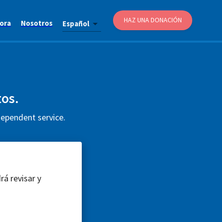
HAZ UNA DONACIÓN
ora
Nosotros
Español
tos.
dependent service.
rá revisar y