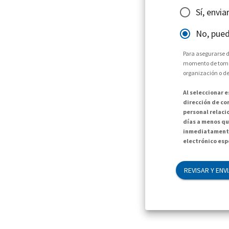
Sí, envi
No, pued
Para asegurarse d
momento de tomar 
organización o de
Al seleccionar 
dirección de cor
personal relaci
días a menos qu
inmediatamente
electrónico espe
REVISAR Y ENV