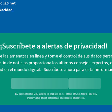
oll20.net
ivacidad:
¡Suscríbete a alertas de privacidad!
 las amenazas en línea y tome el control de sus datos pers
etín de noticias proporciona los últimos consejos expertos, 
ad en el mundo digital. ¡Suscríbete ahora para estar infor
By subscribing you agree to
Substack's Terms of Use
,
their
Privacy
Policy
and their
Information collection notice
.