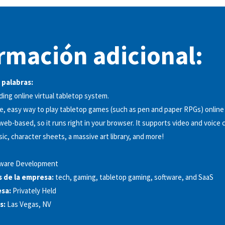
rmación adicional:
 palabras:
ading online virtual tabletop system.
ree, easy way to play tabletop games (such as pen and paper RPGs) online
web-based, so it runs right in your browser. It supports video and voice 
c, character sheets, a massive art library, and more!
tware Development
s de la empresa:
tech, gaming, tabletop gaming, software, and SaaS
sa:
Privately Held
s:
Las Vegas, NV