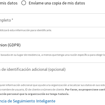
 mis datos
Envíame una copia de mis datos
mpleto
*
ilizará esta información para identificarle.
n basada en su lugar de residencia, a menos que tenga una razón específica para elegir lo
de identificación adicional (opcional)
uier información adicional que ayude a la organización a localizar sus datos en sus sis
nombre de usuario, ID de cliente o número de cliente.
Por favor, no proporcione con
ción personal que la organización no tenga todavía.
encia de Seguimiento Inteligente