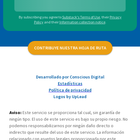
By subscribing you agree to
Substack's Terms of Use
,
their
Privacy
Policy
and their
Information collection notice
.
CONTRIBUYE NUESTRA HOJA DE RUTA
Desarrollado por Conscious Digital
Estadísticas
Política de privacidad
Logos by UpLead
Aviso:
Este servicio se proporciona tal cual, sin garantía de
ningún tipo. El uso de este servicio es bajo su propio riesgo. No
podemos responsabilizarnos por ningún daño directo o
indirecto que resulte del uso de este servicio. La información
relacionado con asuntos legales proporcionada por este