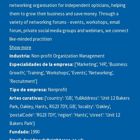
networking organisation for independent opticians, helping
them to grow their business and save money. Through a
variety of networking forums - events, workshops, email
forum, private social media groups and webinars, we connect
like-minded practition
Show more
Industria:
Non-profit Organization Management
Especialidades de la empresa:
['Marketing', 'HR', 'Business
Growth', 'Training', 'Workshops', 'Events', 'Networking',
'Recruitment']
Tipo de empresa:
Nonprofit
Artes curativas:
{'country': 'GB', 'fullAddress': 'Unit 12 Bakers
Park, Oakley, Hants, RG23 7DY, GB', 'locality': 'Oakley',
'postalCode': 'RG23 7DY', 'region': 'Hants', 'street': 'Unit 12
Bakers Park'}
Fundado:
1990