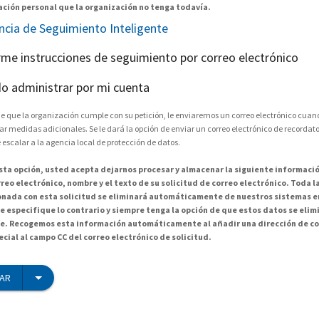
ción personal que la organización no tenga todavía.
encia de Seguimiento Inteligente
arme instrucciones de seguimiento por correo electrónico
o administrar por mi cuenta
e que la organización cumple con su petición, le enviaremos un correo electrónico cuand
medidas adicionales. Se le dará la opción de enviar un correo electrónico de recordator
 escalar a la agencia local de protección de datos.
esta opción, usted acepta dejarnos procesar y almacenar la siguiente informació
reo electrónico, nombre y el texto de su solicitud de correo electrónico. Toda 
onada con esta solicitud se eliminará automáticamente de nuestros sistemas en
e especifique lo contrario y siempre tenga la opción de que estos datos se elim
. Recogemos esta información automáticamente al añadir una dirección de co
cial al campo CC del correo electrónico de solicitud.
IAR