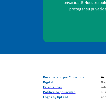
privacidad! Nuestro bol
proteger su privacid
Desarrollado por Conscious
Avi
Digital
No 
Estadísticas
rel
Política de privacidad
su 
Logos by UpLead
abo