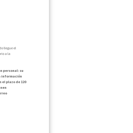
o llegue el
io a la
n personal: su
la información
 el plazo de 120
inen
rreo