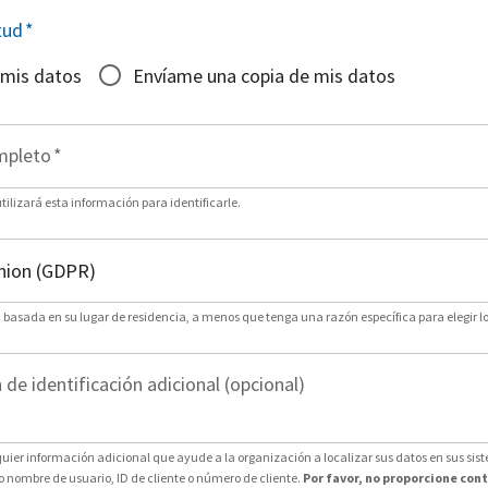
tud
*
 mis datos
Envíame una copia de mis datos
mpleto
*
ilizará esta información para identificarle.
n basada en su lugar de residencia, a menos que tenga una razón específica para elegir lo
de identificación adicional (opcional)
uier información adicional que ayude a la organización a localizar sus datos en sus sis
nombre de usuario, ID de cliente o número de cliente.
Por favor, no proporcione con