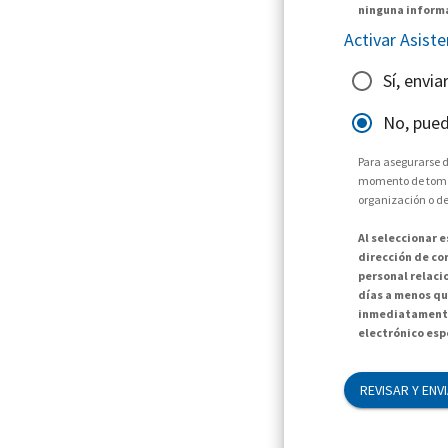
ninguna informa
Activar Asist
Sí, envi
No, pued
Para asegurarse d
momento de tomar 
organización o de
Al seleccionar 
dirección de cor
personal relaci
días a menos qu
inmediatamente
electrónico espe
REVISAR Y ENV