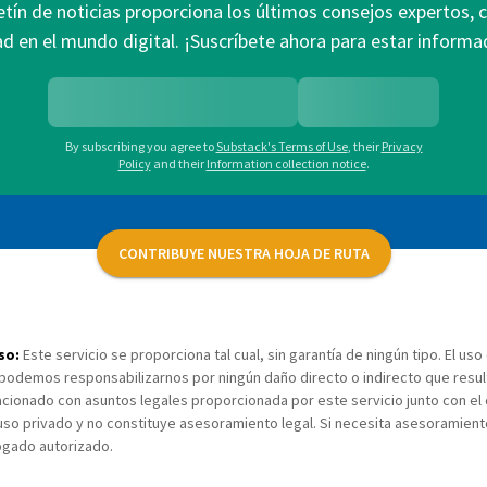
etín de noticias proporciona los últimos consejos expertos, 
ad en el mundo digital. ¡Suscríbete ahora para estar infor
By subscribing you agree to
Substack's Terms of Use
,
their
Privacy
Policy
and their
Information collection notice
.
CONTRIBUYE NUESTRA HOJA DE RUTA
so:
Este servicio se proporciona tal cual, sin garantía de ningún tipo. El uso
podemos responsabilizarnos por ningún daño directo o indirecto que result
acionado con asuntos legales proporcionada por este servicio junto con e
uso privado y no constituye asesoramiento legal. Si necesita asesoramient
gado autorizado.