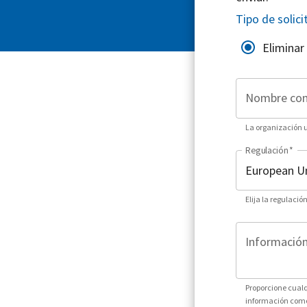
Tipo de solici
Eliminar
Nombre co
La organización ut
Regulación
*
Elija la regulació
Información 
Proporcione cualq
información como 