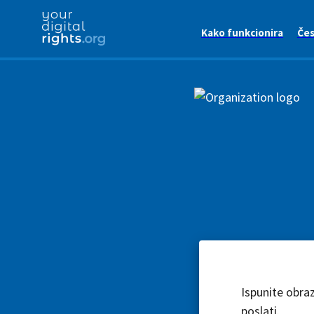
Kako funkcionira
Čes
Ispunite obra
poslati.