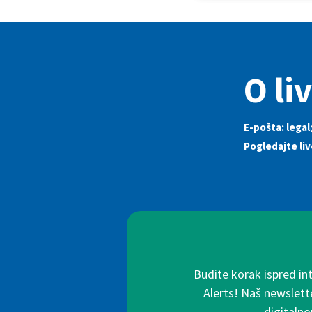
O li
E-pošta:
lega
Pogledajte li
Budite korak ispred in
Alerts! Naš newslette
digitalno