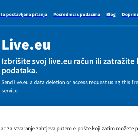
to postavljana pitanja
Posrednici s podacima
Blog
Doprin
Live.eu
Izbrišite svoj live.eu račun ili zatražite
podataka.
Send live.eu a data deletion or access request using this f
service.
zac za stvaranje zahtjeva putem e-pošte koji zatim možete pr