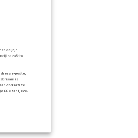
e za daljnje
nciji za zaštitu
adresu e-pošte,
zbrisani iz
mah obrisati te
e CC u zahtjevu.