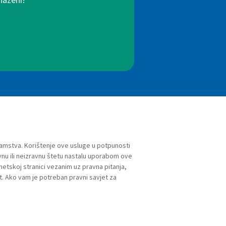
jamstva. Korištenje ove usluge u potpunosti
vnu ili neizravnu štetu nastalu uporabom ove
netskoj stranici vezanim uz pravna pitanja,
t. Ako vam je potreban pravni savjet za