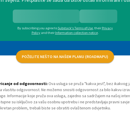
By subscribing you agree to
Substack's Terms of Use
,
their
Privacy
Policy
and their
Information collection notice
.
POŽELITE NEŠTO NA NAŠEM PLANU (ROADMAPU)
ricanje od odgovornosti:
Ova usluga se pruža "kakva jest", bez ikakvog 
na vlastitu odgovornost. Ne možemo snositi odgovornost za bilo kakvu izra
uge. Informacije koje pruža ova usluga, zajedno sa sadržajem na našoj inter
tupne su isključivo za vašu osobnu upotrebu i ne predstavljaju pravni savje
kretan problem, trebali biste se obratiti ovlaštenom odvjetniku.