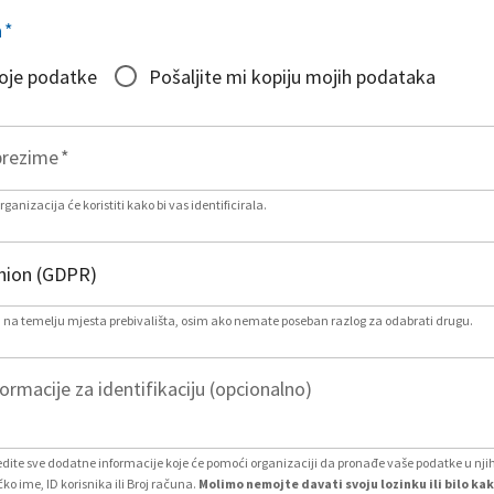
a
*
moje podatke
Pošaljite mi kopiju mojih podataka
prezime
*
ganizacija će koristiti kako bi vas identificirala.
na temelju mjesta prebivališta, osim ako nemate poseban razlog za odabrati drugu.
rmacije za identifikaciju (opcionalno)
ite sve dodatne informacije koje će pomoći organizaciji da pronađe vaše podatke u nj
čko ime, ID korisnika ili Broj računa.
Molimo nemojte davati svoju lozinku ili bilo ka