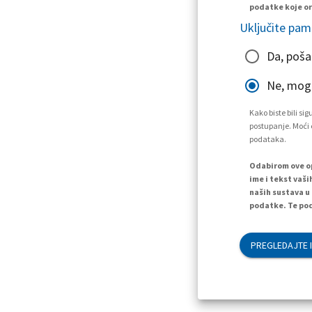
podatke koje or
Uključite pam
Da, poša
Ne, mogu
Kako biste bili s
postupanje. Moći ć
podataka.
Odabirom ove op
ime i tekst vaši
naših sustava u
podatke. Te pod
PREGLEDAJTE I