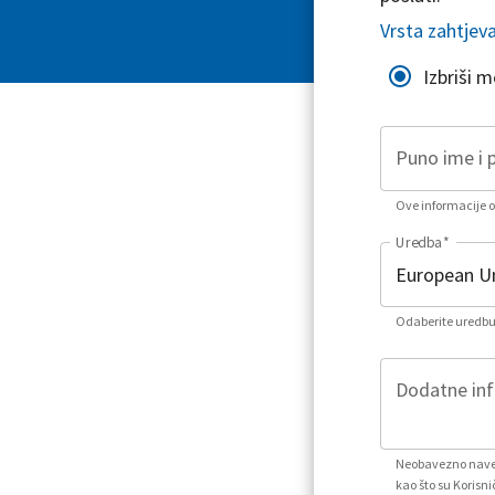
Vrsta zahtjev
Izbriši 
Puno ime i 
Ove informacije or
Uredba
*
Odaberite uredbu 
Dodatne info
Neobavezno naved
kao što su Korisni