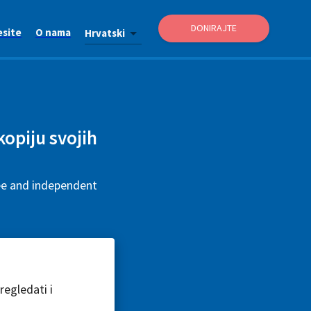
DONIRAJTE
esite
O nama
Hrvatski
 kopiju svojih
ree and independent
egledati i