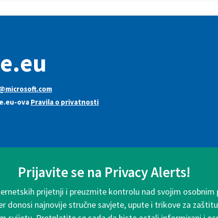
ve.eu
l@microsoft.com
ve.eu-ova
Pravila o privatnosti
Prijavite se na Privacy Alerts!
ternetskih prijetnji i preuzmite kontrolu nad svojim osobnim
r donosi najnovije stručne savjete, upute i trikove za zaštitu
m svijetu. Pretplatite se sada da biste ostali informirani i os