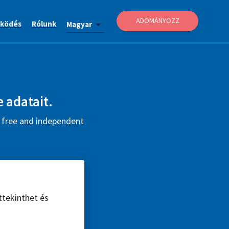
ADOMÁNYOZZ
ködés
Rólunk
Magyar
e adatait.
s free and independent
ttekinthet és