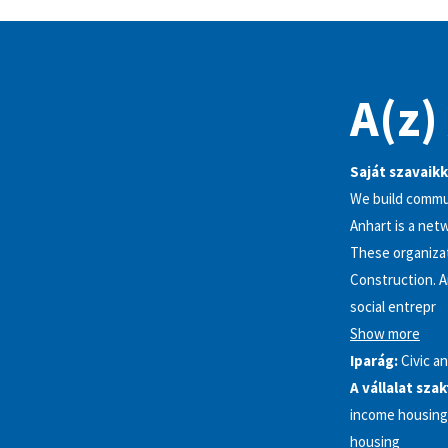
A(z)
Saját szavaikk
We build commun
Anhart is a net
These organiza
Construction. A
social entrepr
Show more
Iparág:
Civic a
A vállalat sza
income housing,
housing