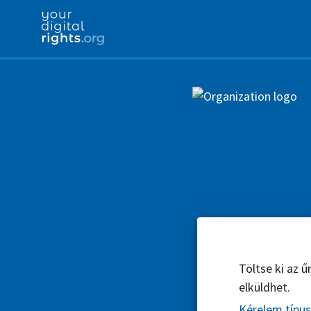
Töltse ki az 
elküldhet.
Kérelem típu