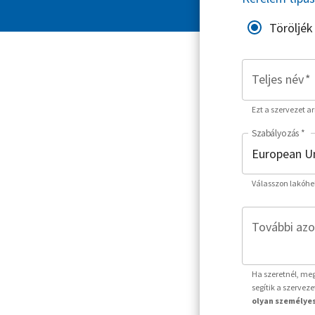
Töröljék
Teljes név
*
Ezt a szervezet a
Szabályozás
*
Válasszon lakóhe
További azo
Ha szeretnél, meg
segítik a szervez
olyan személyes