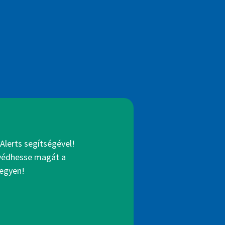
Alerts segítségével!
gvédhesse magát a
legyen!