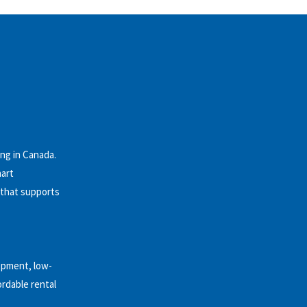
ng in Canada.
hart
 that supports
opment, low-
ordable rental