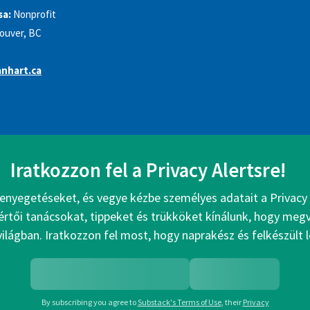
sa:
Nonprofit
ouver, BC
nhart.ca
Iratkozzon fel a Privacy Alertsre!
enyegetéseket, és vegye kézbe személyes adatait a Privacy 
értői tanácsokat, tippeket és trükköket kínálunk, hogy me
 világban. Iratkozzon fel most, hogy naprakész és felkészült 
By subscribing you agree to
Substack's Terms of Use
,
their
Privacy