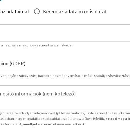
 az adataimat
Kérem az adataim másolatát
rra használja majd, hogy azonosítsa személyedet.
lye alapján szabályozást, hacsak nincs más nyomós oka másik szabályozás választásá
nosító információk (nem kötelező)
adhatsz további olyan információkat (pl. felhasználónév, ügyfélazonosító vagy fiókszá
etet abban, hogy megtalálja az adataidat a saját rendszerében.
Kérjük, ne add meg a 
 információt, amellyel a szervezet nem rendelkezik.