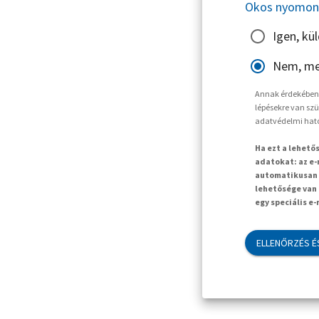
Okos nyomon 
Igen, kü
Nem, me
Annak érdekében, 
lépésekre van szü
adatvédelmi hat
Ha ezt a lehető
adatokat: az e-
automatikusan t
lehetősége van 
egy speciális e
ELLENŐRZÉS É