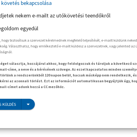
követés bekapcsolása
ldjetek nekem e-mailt az utókövetési teendőkről
goldom egyedül
hogy biztosítsuk a szervezet kérelmednek megfelelő teljesítését, e-mailt küldünk neked
kség. Választhatsz, hogy emlékeztető e-mailt küldesz a szervezetnek, vagy jelented az ü
óságnál.
séget választja, hozzájárul ahhoz, hogy feldolgozzuk és tároljuk a következő s
mail-címe, a neve és a kérésének szövege. Az ezzel kapcsolatos minden személy
örlünk a rendszerünkből 120 napon belül, hacsak másképp nem rendelkezik, és
kérni az azonnali törlést. Ezt az információt automatikusan begyűjtjük úgy, ho
-mail-címet adunk hozzá a CC mezőhöz.
S KÜLDÉS