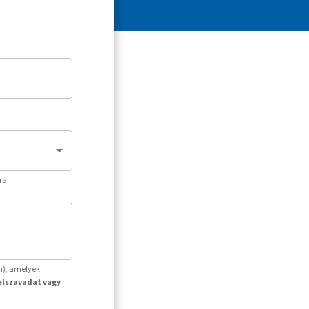
ra.
m), amelyek
jelszavadat vagy