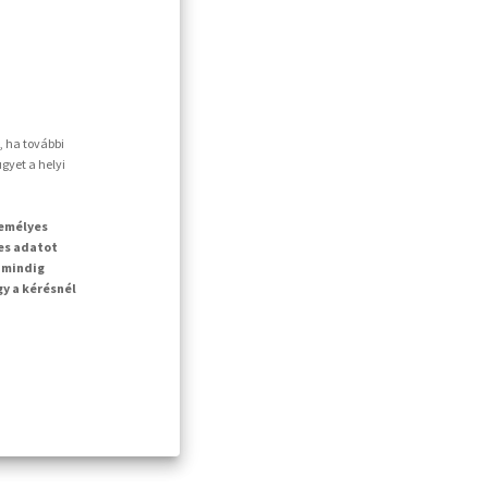
, ha további
gyet a helyi
zemélyes
es adatot
 mindig
gy a kérésnél