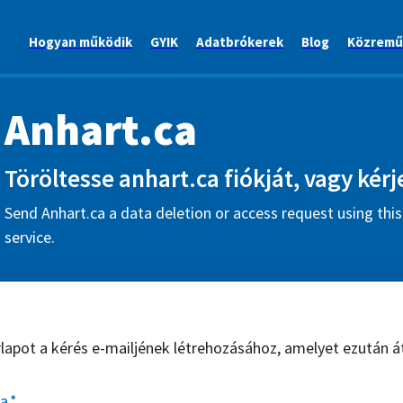
Hogyan működik
GYIK
Adatbrókerek
Blog
Közremű
Anhart.ca
Töröltesse anhart.ca fiókját, vagy kérj
Send Anhart.ca a data deletion or access request using thi
service.
űrlapot a kérés e-mailjének létrehozásához, amelyet ezután á
sa
*