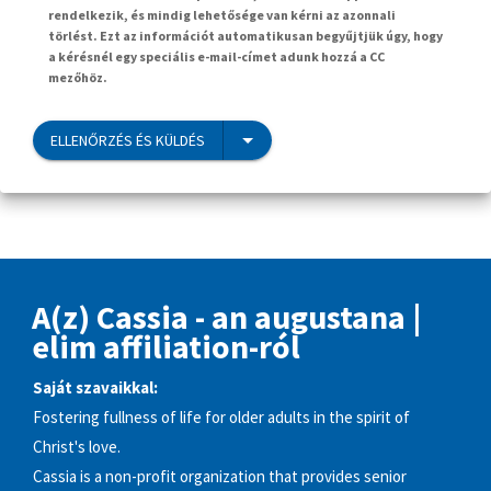
rendelkezik, és mindig lehetősége van kérni az azonnali
törlést. Ezt az információt automatikusan begyűjtjük úgy, hogy
a kérésnél egy speciális e-mail-címet adunk hozzá a CC
mezőhöz.
ELLENŐRZÉS ÉS KÜLDÉS
A(z) Cassia - an augustana |
elim affiliation-ról
Saját szavaikkal:
Fostering fullness of life for older adults in the spirit of
Christ's love.
Cassia is a non-profit organization that provides senior