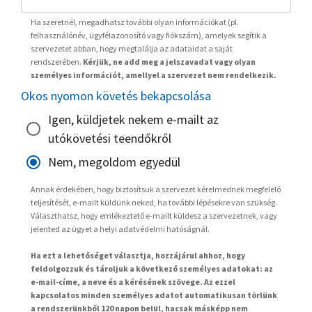
Ha szeretnél, megadhatsz további olyan információkat (pl.
felhasználónév, ügyfélazonosító vagy fiókszám), amelyek segítik a
szervezetet abban, hogy megtalálja az adataidat a saját
rendszerében.
Kérjük, ne add meg a jelszavadat vagy olyan
személyes információt, amellyel a szervezet nem rendelkezik.
Okos nyomon követés bekapcsolása
Igen, küldjetek nekem e-mailt az
utókövetési teendőkről
Nem, megoldom egyedül
Annak érdekében, hogy biztosítsuk a szervezet kérelmednek megfelelő
teljesítését, e-mailt küldünk neked, ha további lépésekre van szükség.
Választhatsz, hogy emlékeztető e-mailt küldesz a szervezetnek, vagy
jelented az ügyet a helyi adatvédelmi hatóságnál.
Ha ezt a lehetőséget választja, hozzájárul ahhoz, hogy
feldolgozzuk és tároljuk a következő személyes adatokat: az
e-mail-címe, a neve és a kérésének szövege. Az ezzel
kapcsolatos minden személyes adatot automatikusan törlünk
a rendszerünkből 120 napon belül, hacsak másképp nem