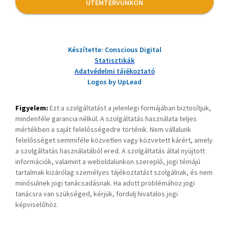
ÜTEMTERVÜNKÖN
Készítette: Conscious Digital
Statisztikák
Adatvédelmi tájékoztató
Logos by UpLead
Figyelem:
Ezt a szolgáltatást a jelenlegi formájában biztosítjuk,
mindenféle garancia nélkül. A szolgáltatás használata teljes
mértékben a saját felelősségedre történik. Nem vállalunk
felelősséget semmiféle közvetlen vagy közvetett kárért, amely
a szolgáltatás használatából ered. A szolgáltatás által nyújtott
információk, valamint a weboldalunkon szereplő, jogi témájú
tartalmak kizárólag személyes tájékoztatást szolgálnak, és nem
minősülnek jogi tanácsadásnak. Ha adott problémához jogi
tanácsra van szükséged, kérjük, fordulj hivatalos jogi
képviselőhöz.