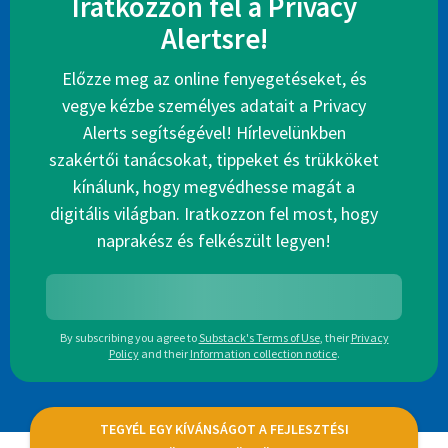
Iratkozzon fel a Privacy
Alertsre!
Előzze meg az online fenyegetéseket, és
vegye kézbe személyes adatait a Privacy
Alerts segítségével! Hírlevelünkben
szakértői tanácsokat, tippeket és trükköket
kínálunk, hogy megvédhesse magát a
digitális világban. Iratkozzon fel most, hogy
naprakész és felkészült legyen!
By subscribing you agree to
Substack's Terms of Use
,
their
Privacy
Policy
and their
Information collection notice
.
TEGYÉL EGY KÍVÁNSÁGOT A FEJLESZTÉSI