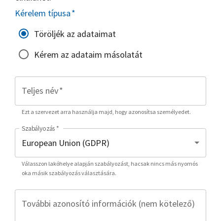
Kérelem típusa
*
Töröljék az adataimat
Kérem az adataim másolatát
Teljes név
*
Ezt a szervezet arra használja majd, hogy azonosítsa személyedet.
Szabályozás
*
Válasszon lakóhelye alapján szabályozást, hacsak nincs más nyomós
oka másik szabályozás választására.
További azonosító információk (nem kötelező)