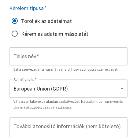
Kérelem típusa
*
Töröljék az adataimat
Kérem az adataim másolatát
Teljes név
*
Ezt a szervezet arra használja majd, hogy azonosítsa személyedet.
Szabályozás
*
Válasszon lakóhelye alapján szabályozást, hacsak nincs más nyomós
oka másik szabályozás választására.
További azonosító információk (nem kötelező)