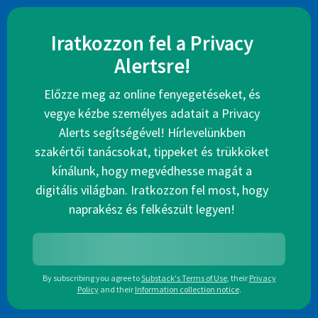
Iratkozzon fel a Privacy
Alertsre!
Előzze meg az online fenyegetéseket, és
vegye kézbe személyes adatait a Privacy
Alerts segítségével! Hírlevelünkben
szakértői tanácsokat, tippeket és trükköket
kínálunk, hogy megvédhesse magát a
digitális világban. Iratkozzon fel most, hogy
naprakész és felkészült legyen!
By subscribing you agree to
Substack's Terms of Use
,
their
Privacy
Policy
and their
Information collection notice
.