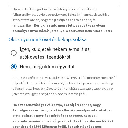
Ha szeretnél, megadhatsz további olyan információkat (pl.
felhasználónév, ügyfélazonosító vagy fiókszám), amelyek segítik a
szervezetet abban, hogy megtalálja az adataidat a saját
rendszerében.
Kérjük, ne add meg a jelszavadat vagy olyan
személyes információt, amellyel a szervezet nem rendelkezik.
Okos nyomon követés bekapcsolása
Igen, küldjetek nekem e-mailt az
utókövetési teendőkről
Nem, megoldom egyedül
Annak érdekében, hogy biztosítsuk a szervezet kérelmednek megfelelő
teljesítését, e-mailt küldünk neked, ha további lépésekre van szükség.
Választhatsz, hogy emlékeztető e-mailt küldesz a szervezetnek, vagy
jelented az ügyet a helyi adatvédelmi hatóságnál.
Ha ezt a lehetőséget választja, hozzájárul ahhoz, hogy
feldolgozzuk és tároljuk a következő személyes adatokat: az
e-mail-címe, a neve és a kérésének szövege. Az ezzel
kapcsolatos minden személyes adatot automatikusan törlünk
a rendszerünkből 120 napon belül, hacsak másképp nem