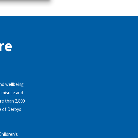
re
nd wellbeing.
ce misuse and
re than 2,800
e of Derbys
Children's