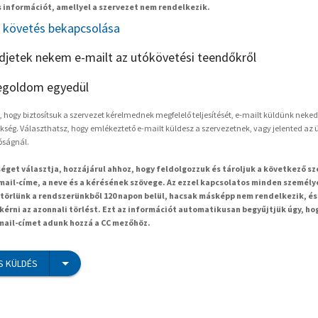
 információt, amellyel a szervezet nem rendelkezik.
követés bekapcsolása
ldjetek nekem e-mailt az utókövetési teendőkről
goldom egyedül
hogy biztosítsuk a szervezet kérelmednek megfelelő teljesítését, e-mailt küldünk neked
kség. Választhatsz, hogy emlékeztető e-mailt küldesz a szervezetnek, vagy jelented az ü
óságnál.
séget választja, hozzájárul ahhoz, hogy feldolgozzuk és tároljuk a következő s
mail-címe, a neve és a kérésének szövege. Az ezzel kapcsolatos minden személy
örlünk a rendszerünkből 120 napon belül, hacsak másképp nem rendelkezik, és
kérni az azonnali törlést. Ezt az információt automatikusan begyűjtjük úgy, ho
-mail-címet adunk hozzá a CC mezőhöz.
S KÜLDÉS