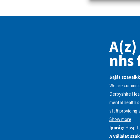
A(z)
nhs 
Saját szavaikk
We are committe
Derbyshire Healt
mental health s
staff providing
Show more
Iparág:
Hospita
A vállalat sza