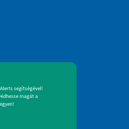
Alerts segítségével!
gvédhesse magát a
legyen!