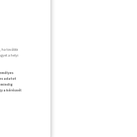
, ha további
gyet a helyi
zemélyes
es adatot
 mindig
gy a kérésnél