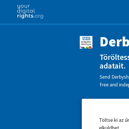
Derb
Töröltes
adatait.
Send Derbyshi
free and inde
Töltse ki az 
elküldhet.