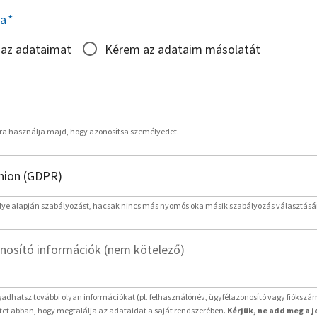
sa
*
 az adataimat
Kérem az adataim másolatát
rra használja majd, hogy azonosítsa személyedet.
lye alapján szabályozást, hacsak nincs más nyomós oka másik szabályozás választásá
nosító információk (nem kötelező)
adhatsz további olyan információkat (pl. felhasználónév, ügyfélazonosító vagy fiókszá
etet abban, hogy megtalálja az adataidat a saját rendszerében.
Kérjük, ne add meg a 