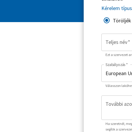
Kérelem típu
Töröljék
Teljes név
*
Ezt a szervezet a
Szabályozás
*
Válasszon lakóhe
További azo
Ha szeretnél, meg
segítik a szervez