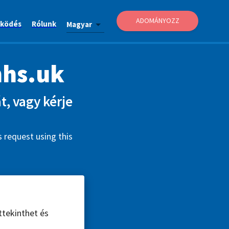
ADOMÁNYOZZ
ködés
Rólunk
Magyar
nhs.uk
t, vagy kérje
 request using this
ttekinthet és