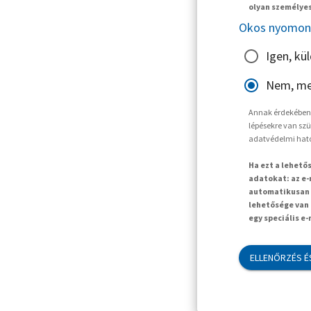
olyan személyes
Okos nyomon 
Igen, kü
Nem, me
Annak érdekében, 
lépésekre van szü
adatvédelmi hat
Ha ezt a lehető
adatokat: az e-
automatikusan t
lehetősége van 
egy speciális e
ELLENŐRZÉS É