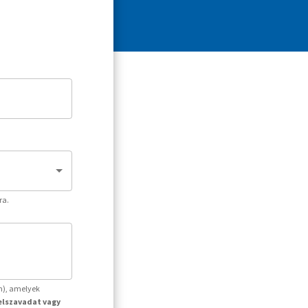
ra.
m), amelyek
jelszavadat vagy