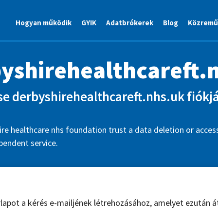
Hogyan működik
GYIK
Adatbrókerek
Blog
Közremű
yshirehealthcareft.
se derbyshirehealthcareft.nhs.uk fiókjá
re healthcare nhs foundation trust a data deletion or access
pendent service.
űrlapot a kérés e-mailjének létrehozásához, amelyet ezután á