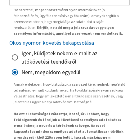
Ha szeretnél, megadhatsz további olyan információkat (pl.
felhasználónév, ügyfélazonosító vagy fiókszám), amelyek segítik a
szervezetet abban, hogy megtalálja az adataidat a saját
rendszerében.
Kérjük, ne add meg a jelszavadat vagy olyan
személyes információt, amellyel a szervezet nem rendelkezik.
Okos nyomon követés bekapcsolása
Igen, küldjetek nekem e-mailt az
utókövetési teendőkről
Nem, megoldom egyedül
Annak érdekében, hogy biztosítsuk a szervezet kérelmednek megfelelő
teljesítését, e-mailt küldünk neked, ha további lépésekre van szükség.
Választhatsz, hogy emlékeztető e-mailt küldesz a szervezetnek, vagy
jelented az ügyet a helyi adatvédelmi hatóságnál.
Ha ezt a lehetőséget választja, hozzájárul ahhoz, hogy
feldolgozzuk és tároljuk a következő személyes adatokat: az
e-mail-címe, a neve és a kérésének szövege. Az ezzel
kapcsolatos minden személyes adatot automatikusan törlünk
a rendszerünkből 120 napon belül, hacsak másképp nem