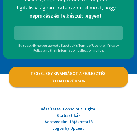
digitális világban. Iratkozzon fel most, hogy
naprakész és felkészült legyen!
By subscribing you agree to
Substack's Terms of Use
,
their
Privacy
Policy
and their
Information collection notice
.
TEGYÉL EGY KÍVÁNSÁGOT A FEJLESZTÉSI
ÜTEMTERVÜNKÖN
Készítette: Conscious Digital
Statisztikák
Adatvédelmi tájékoztató
Logos by UpLead