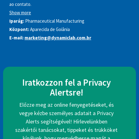
ao contato.
Show more
Iparág:
Pharmaceutical Manufacturing
Központ:
Aparecida de Goiânia
E-mail:
marketing@dynamiclab.com.br
Iratkozzon fel a Privacy
Alertsre!
Előzze meg az online fenyegetéseket, és
vegye kézbe személyes adatait a Privacy
Alerts segítségével! Hírlevelünkben
szakértői tanácsokat, tippeket és trükköket
kínálunk, hogy megvédhesse magát a