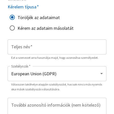
Kérelem típusa
*
Töröljék az adataimat
Kérem az adataim másolatát
Teljes név
*
Ezt a szervezet arra használja majd, hogy azonosítsa személyedet.
Szabályozás
*
Válasszon lakóhelye alapján szabályozást, hacsak nincs más nyomós
oka másik szabályozás választására.
További azonosító információk (nem kötelező)