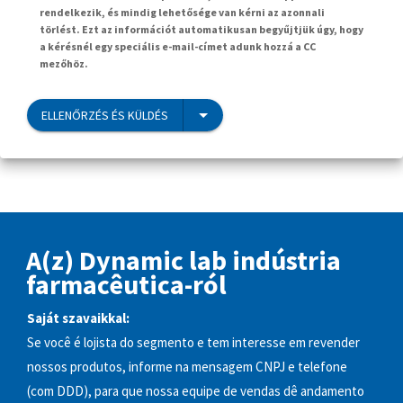
rendelkezik, és mindig lehetősége van kérni az azonnali
törlést. Ezt az információt automatikusan begyűjtjük úgy, hogy
a kérésnél egy speciális e-mail-címet adunk hozzá a CC
mezőhöz.
ELLENŐRZÉS ÉS KÜLDÉS
A(z) Dynamic lab indústria
farmacêutica-ról
Saját szavaikkal:
Se você é lojista do segmento e tem interesse em revender
nossos produtos, informe na mensagem CNPJ e telefone
(com DDD), para que nossa equipe de vendas dê andamento