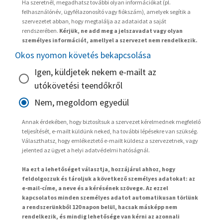
Ha szeretnél, megadhatsz további olyan információkat (pl.
felhasználónév, ügyfélazonosító vagy fiókszám), amelyek segítik a
szervezetet abban, hogy megtalálja az adataidat a saját
rendszerében.
Kérjük, ne add meg a jelszavadat vagy olyan
személyes információt, amellyel a szervezet nem rendelkezik.
Okos nyomon követés bekapcsolása
Igen, küldjetek nekem e-mailt az
utókövetési teendőkről
Nem, megoldom egyedül
Annak érdekében, hogy biztosítsuk a szervezet kérelmednek megfelelő
teljesítését, e-mailt küldünk neked, ha további lépésekre van szükség.
Választhatsz, hogy emlékeztető e-mailt küldesz a szervezetnek, vagy
jelented az ügyet a helyi adatvédelmi hatóságnál.
Ha ezt a lehetőséget választja, hozzájárul ahhoz, hogy
feldolgozzuk és tároljuk a következő személyes adatokat: az
e-mail-címe, a neve és a kérésének szövege. Az ezzel
kapcsolatos minden személyes adatot automatikusan törlünk
a rendszerünkből 120 napon belül, hacsak másképp nem
rendelkezik, és mindig lehetősége van kérni az azonnali