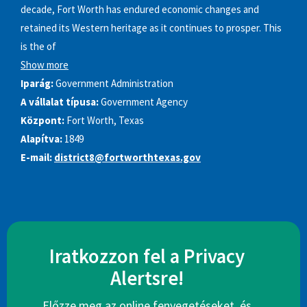
decade, Fort Worth has endured economic changes and
retained its Western heritage as it continues to prosper. This
is the of
Show more
Iparág:
Government Administration
A vállalat típusa:
Government Agency
Központ:
Fort Worth, Texas
Alapítva:
1849
E-mail:
district8@fortworthtexas.gov
Iratkozzon fel a Privacy
Alertsre!
Előzze meg az online fenyegetéseket, és