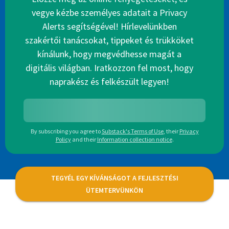
vegye kézbe személyes adatait a Privacy
Alerts segítségével! Hírlevelünkben
szakértői tanácsokat, tippeket és trükköket
kínálunk, hogy megvédhesse magát a
digitális világban. Iratkozzon fel most, hogy
naprakész és felkészült legyen!
By subscribing you agree to
Substack's Terms of Use
,
their
Privacy
Policy
and their
Information collection notice
.
TEGYÉL EGY KÍVÁNSÁGOT A FEJLESZTÉSI
ÜTEMTERVÜNKÖN