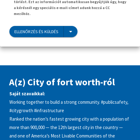
törlést. Ezt az információt automatikusan begyűjtjük úgy, hogy
a kérésnél egy speciális e-mail-címet adunk hozzá a CC
mezőhöz.
ELLENŐRZÉS ÉS KÜLDÉS
A(z) City of fort worth-ról
Saját szavaikkal:
Working together to build a strong community. #publicsafety,
#citygrowth #infrastructure
Ranked the nation’s fastest growing city with a population of
more than 900,000 — the 12th largest city in the country —
and one of America’s Most Livable Communities of the