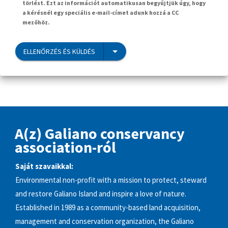
törlést. Ezt az információt automatikusan begyűjtjük úgy, hogy
a kérésnél egy speciális e-mail-címet adunk hozzá a CC
mezőhöz.
ELLENŐRZÉS ÉS KÜLDÉS
A(z) Galiano conservancy
association-ról
Saját szavaikkal:
Environmental non-profit with a mission to protect, steward
and restore Galiano Island and inspire a love of nature.
Established in 1989 as a community-based land acquisition,
management and conservation organization, the Galiano