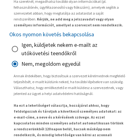
Ha szeretnél, megadhatsz további olyan információkat (pl.
felhasználónév, ügyfélazonosító vagy fiókszám), amelyek segítik a
szervezetet abban, hogy megtalálja az adataidat a saját
rendszerében.
Kérjük, ne add meg a jelszavadat vagy olyan
személyes információt, amellyel a szervezet nem rendelkezik.
Okos nyomon követés bekapcsolása
Igen, küldjetek nekem e-mailt az
utókövetési teendőkről
Nem, megoldom egyedül
Annak érdekében, hogy biztosítsuk a szervezet kérelmednek megfelelő
teljesítését, e-mailt küldünk neked, ha további lépésekre van szükség.
Választhatsz, hogy emlékeztető e-mailt küldesz a szervezetnek, vagy
jelented az ügyet a helyi adatvédelmi hatóságnál.
Ha ezt a lehetőséget választja, hozzájárul ahhoz, hogy
feldolgozzuk és tároljuk a következő személyes adatokat: az
e-mail-címe, a neve és a kérésének szövege. Az ezzel
kapcsolatos minden személyes adatot automatikusan törlünk
a rendszerünkből 120 napon belül, hacsak másképp nem
rendelkezik, és mindig lehetősége van kérni az azonnali