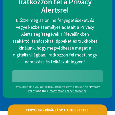
Iratkozzon fel a Privacy
Alertsre!
Előzze meg az online fenyegetéseket, és
vegye kézbe személyes adatait a Privacy
Alerts segítségével! Hírlevelünkben
szakértői tanácsokat, tippeket és trükköket
kínálunk, hogy megvédhesse magát a
digitális világban. Iratkozzon fel most, hogy
naprakész és felkészült legyen!
By subscribing you agree to
Substack's Terms of Use
,
their
Privacy
Policy
and their
Information collection notice
.
TEGYÉL EGY KÍVÁNSÁGOT A FEJLESZTÉSI