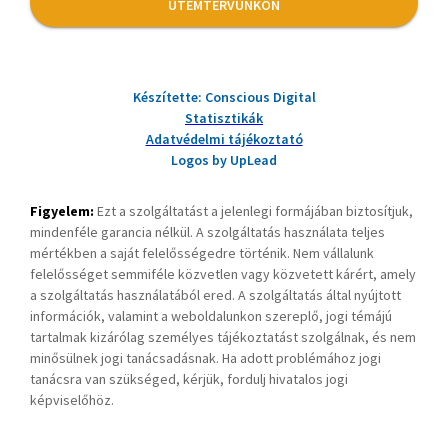
ÜTEMTERVÜNKÖN
Készítette: Conscious Digital
Statisztikák
Adatvédelmi tájékoztató
Logos by UpLead
Figyelem:
Ezt a szolgáltatást a jelenlegi formájában biztosítjuk,
mindenféle garancia nélkül. A szolgáltatás használata teljes
mértékben a saját felelősségedre történik. Nem vállalunk
felelősséget semmiféle közvetlen vagy közvetett kárért, amely
a szolgáltatás használatából ered. A szolgáltatás által nyújtott
információk, valamint a weboldalunkon szereplő, jogi témájú
tartalmak kizárólag személyes tájékoztatást szolgálnak, és nem
minősülnek jogi tanácsadásnak. Ha adott problémához jogi
tanácsra van szükséged, kérjük, fordulj hivatalos jogi
képviselőhöz.