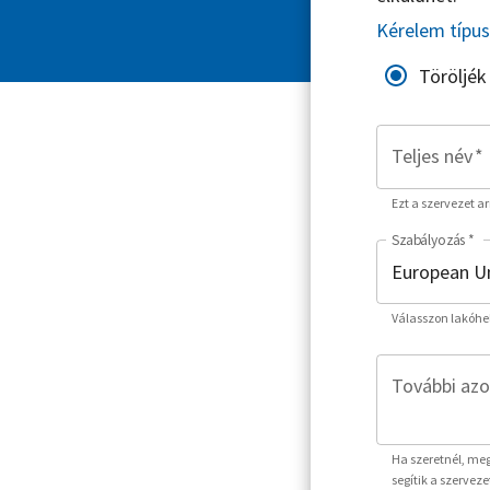
Kérelem típu
Töröljék
Teljes név
*
Ezt a szervezet a
Szabályozás
*
Válasszon lakóhe
További azo
Ha szeretnél, meg
segítik a szervez