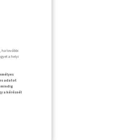
, ha további
gyet a helyi
zemélyes
es adatot
 mindig
gy a kérésnél