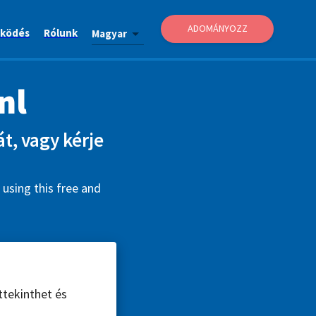
ADOMÁNYOZZ
ködés
Rólunk
Magyar
nl
át, vagy kérje
 using this free and
ttekinthet és