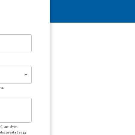
ra.
m), amelyek
jelszavadat vagy