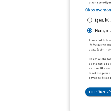
olyan személyes
Okos nyomon 
Igen, kü
Nem, me
Annak érdekében, 
lépésekre van szü
adatvédelmi hat
Ha ezt a lehető
adatokat: az e-
automatikusan t
lehetősége van 
egy speciális e
ELLENŐRZÉS É