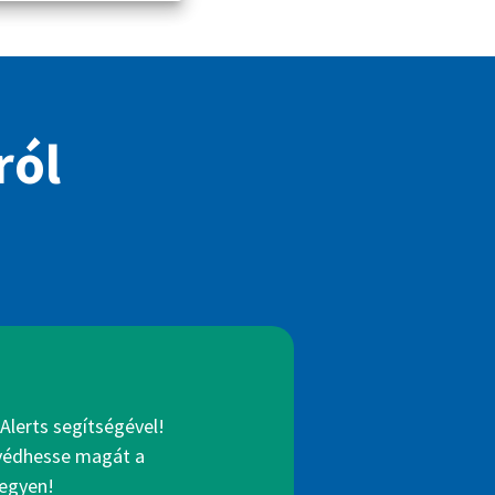
ról
Alerts segítségével!
gvédhesse magát a
legyen!