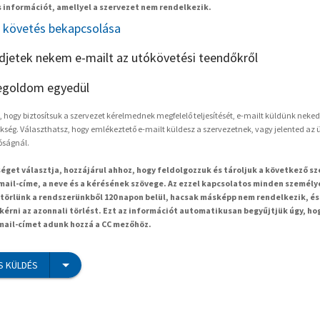
 információt, amellyel a szervezet nem rendelkezik.
követés bekapcsolása
ldjetek nekem e-mailt az utókövetési teendőkről
goldom egyedül
hogy biztosítsuk a szervezet kérelmednek megfelelő teljesítését, e-mailt küldünk neked
kség. Választhatsz, hogy emlékeztető e-mailt küldesz a szervezetnek, vagy jelented az ü
óságnál.
séget választja, hozzájárul ahhoz, hogy feldolgozzuk és tároljuk a következő s
mail-címe, a neve és a kérésének szövege. Az ezzel kapcsolatos minden személy
örlünk a rendszerünkből 120 napon belül, hacsak másképp nem rendelkezik, és
kérni az azonnali törlést. Ezt az információt automatikusan begyűjtjük úgy, ho
-mail-címet adunk hozzá a CC mezőhöz.
S KÜLDÉS