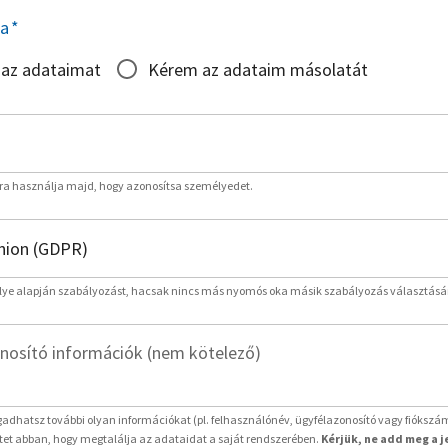
sa
*
 az adataimat
Kérem az adataim másolatát
rra használja majd, hogy azonosítsa személyedet.
lye alapján szabályozást, hacsak nincs más nyomós oka másik szabályozás választásá
nosító információk (nem kötelező)
adhatsz további olyan információkat (pl. felhasználónév, ügyfélazonosító vagy fiókszá
etet abban, hogy megtalálja az adataidat a saját rendszerében.
Kérjük, ne add meg a 