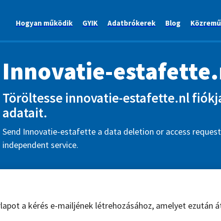
Hogyan működik
GYIK
Adatbrókerek
Blog
Közremű
Innovatie-estafette.
Töröltesse innovatie-estafette.nl fiókj
adatait.
Send Innovatie-estafette a data deletion or access request
independent service.
űrlapot a kérés e-mailjének létrehozásához, amelyet ezután á