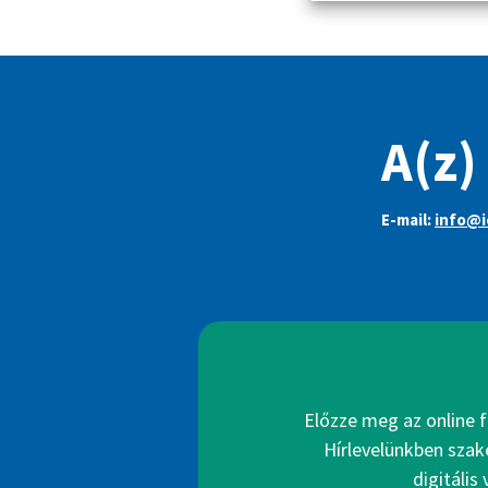
A(z)
E-mail:
info@i
Előzze meg az online f
Hírlevelünkben szak
digitális