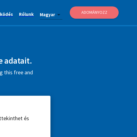
ADOMÁNYOZZ
ködés
Rólunk
Magyar
e adatait.
g this free and
ttekinthet és