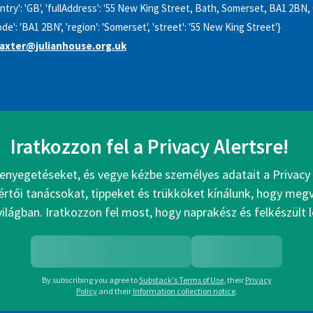
ntry': 'GB', 'fullAddress': '55 New King Street, Bath, Somerset, BA1 2BN, GB
ode': 'BA1 2BN', 'region': 'Somerset', 'street': '55 New King Street'}
baxter@julianhouse.org.uk
Iratkozzon fel a Privacy Alertsre!
enyegetéseket, és vegye kézbe személyes adatait a Privacy 
értői tanácsokat, tippeket és trükköket kínálunk, hogy me
 világban. Iratkozzon fel most, hogy naprakész és felkészült 
By subscribing you agree to
Substack's Terms of Use
,
their
Privacy
Policy
and their
Information collection notice
.