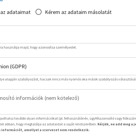
 az adataimat
Kérem az adataim másolatát
rra használja majd, hogy azonosítsa személyedet.
lye alapján szabályozást, hacsak nincs más nyomós oka másik szabályozás választásá
nosító információk (nem kötelező)
adhatsz további olyan információkat (pl. felhasználónév, ügyfélazonosító vagy fiókszá
etet abban, hogy megtalálja az adataidat a saját rendszerében.
Kérjük, ne add meg a 
 információt, amellyel a szervezet nem rendelkezik.