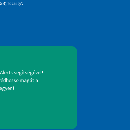
', 'locality':
Alerts segítségével!
gvédhesse magát a
legyen!