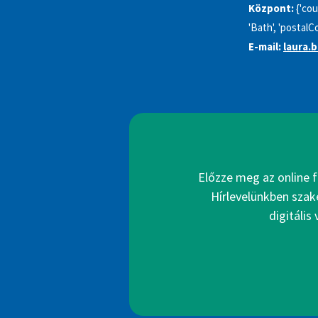
Központ:
{'cou
'Bath', 'postalC
E-mail:
laura.
Előzze meg az online f
Hírlevelünkben szak
digitális