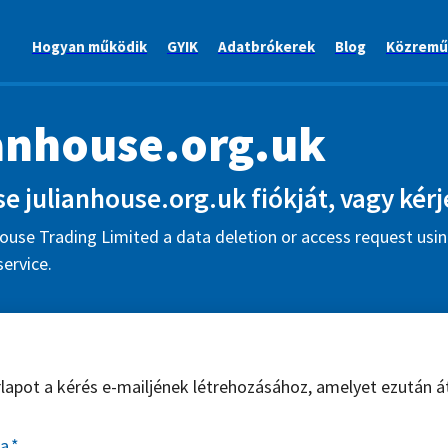
Hogyan működik
GYIK
Adatbrókerek
Blog
Közremű
anhouse.org.uk
e julianhouse.org.uk fiókját, vagy kérj
ouse Trading Limited a data deletion or access request usin
ervice.
űrlapot a kérés e-mailjének létrehozásához, amelyet ezután á
sa
*