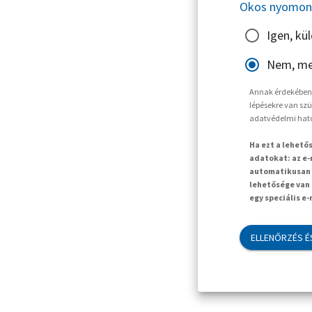
Okos nyomon 
Igen, kü
Nem, me
Annak érdekében, 
lépésekre van szü
adatvédelmi hat
Ha ezt a lehető
adatokat: az e-
automatikusan t
lehetősége van 
egy speciális e
ELLENŐRZÉS É