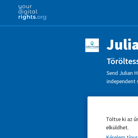
Juli
Töröltess
Send Julian H
independent s
Töltse ki az 
elküldhet.
Kérelem típu