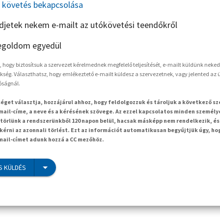
követés bekapcsolása
ldjetek nekem e-mailt az utókövetési teendőkről
goldom egyedül
hogy biztosítsuk a szervezet kérelmednek megfelelő teljesítését, e-mailt küldünk neked
kség. Választhatsz, hogy emlékeztető e-mailt küldesz a szervezetnek, vagy jelented az ü
óságnál.
séget választja, hozzájárul ahhoz, hogy feldolgozzuk és tároljuk a következő s
mail-címe, a neve és a kérésének szövege. Az ezzel kapcsolatos minden személy
örlünk a rendszerünkből 120 napon belül, hacsak másképp nem rendelkezik, és
kérni az azonnali törlést. Ezt az információt automatikusan begyűjtjük úgy, ho
-mail-címet adunk hozzá a CC mezőhöz.
S KÜLDÉS