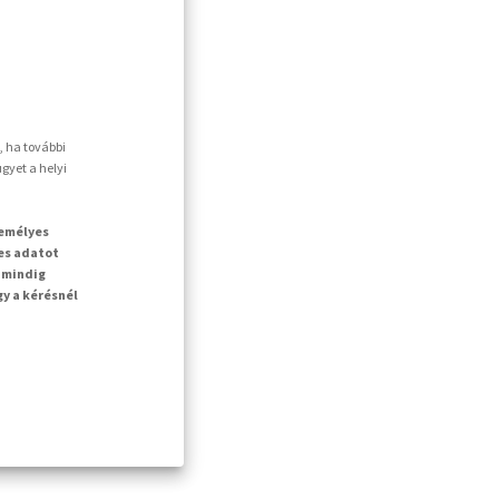
, ha további
gyet a helyi
zemélyes
es adatot
 mindig
gy a kérésnél