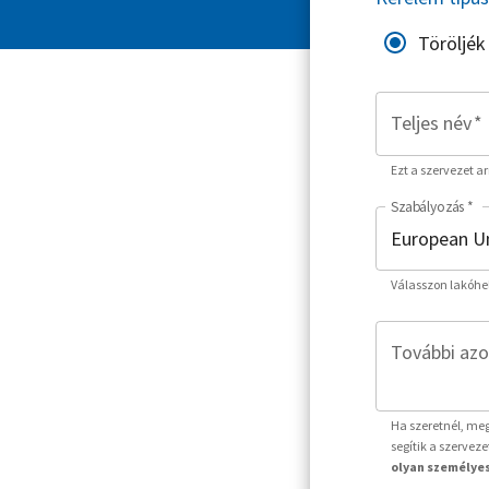
Töröljék
Teljes név
*
Ezt a szervezet a
Szabályozás
*
Válasszon lakóhe
További azo
Ha szeretnél, meg
segítik a szervez
olyan személyes