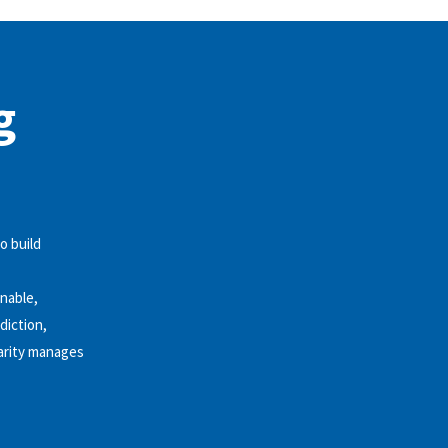
g
o build
inable,
diction,
harity manages