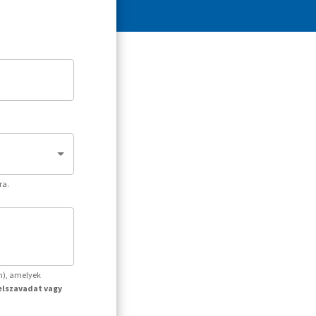
ra.
m), amelyek
jelszavadat vagy