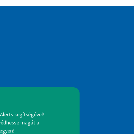
Alerts segítségével!
gvédhesse magát a
legyen!