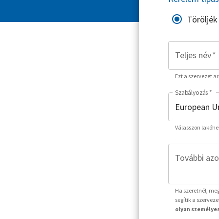
Töröljék
Teljes név
*
Ezt a szervezet a
Szabályozás
*
Válasszon lakóhe
További azo
Ha szeretnél, meg
segítik a szervez
olyan személyes