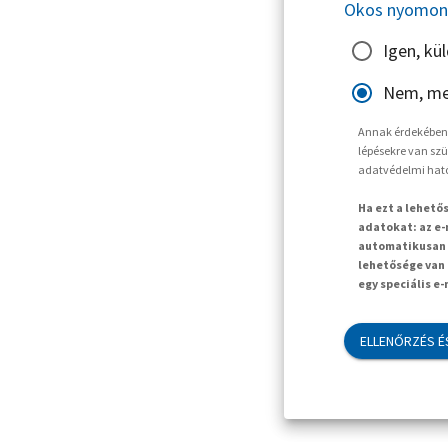
Okos nyomon 
Igen, kü
Nem, me
Annak érdekében, 
lépésekre van szü
adatvédelmi hat
Ha ezt a lehető
adatokat: az e-
automatikusan t
lehetősége van 
egy speciális e
ELLENŐRZÉS É