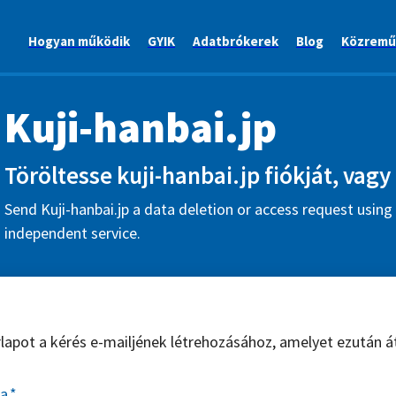
Hogyan működik
GYIK
Adatbrókerek
Blog
Közremű
Kuji-hanbai.jp
Töröltesse kuji-hanbai.jp fiókját, vagy 
Send Kuji-hanbai.jp a data deletion or access request using 
independent service.
űrlapot a kérés e-mailjének létrehozásához, amelyet ezután á
sa
*