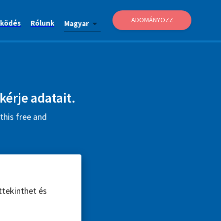
ADOMÁNYOZZ
ködés
Rólunk
Magyar
kérje adatait.
this free and
ttekinthet és