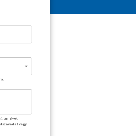
ra.
m), amelyek
jelszavadat vagy