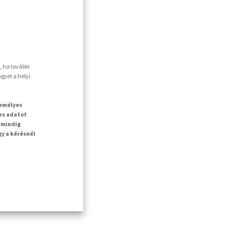
, ha további
gyet a helyi
zemélyes
es adatot
 mindig
gy a kérésnél