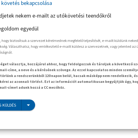
követés bekapcsolása
ldjetek nekem e-mailt az utókövetési teendőkről
goldom egyedül
hogy biztosítsuk a szervezet kérelmednek megfelelő teljesítését, e-mailt küldünk neked
kség. Választhatsz, hogy emlékeztető e-mailt küldesz a szervezetnek, vagy jelented az ü
óságnál.
séget választja, hozzájárul ahhoz, hogy feldolgozzuk és tároljuk a következő s
mail-címe, a neve és a kérésének szövege. Az ezzel kapcsolatos minden személy
örlünk a rendszerünkből 120 napon belül, hacsak másképp nem rendelkezik, és
kérni az azonnali törlést. Ezt az információt automatikusan begyűjtjük úgy, ho
-mail-címet adunk hozzá a CC mezőhöz.
S KÜLDÉS