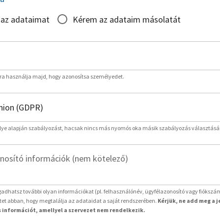
 az adataimat
Kérem az adataim másolatát
rra használja majd, hogy azonosítsa személyedet.
lye alapján szabályozást, hacsak nincs más nyomós oka másik szabályozás választásá
nosító információk (nem kötelező)
adhatsz további olyan információkat (pl. felhasználónév, ügyfélazonosító vagy fiókszá
etet abban, hogy megtalálja az adataidat a saját rendszerében.
Kérjük, ne add meg a 
 információt, amellyel a szervezet nem rendelkezik.