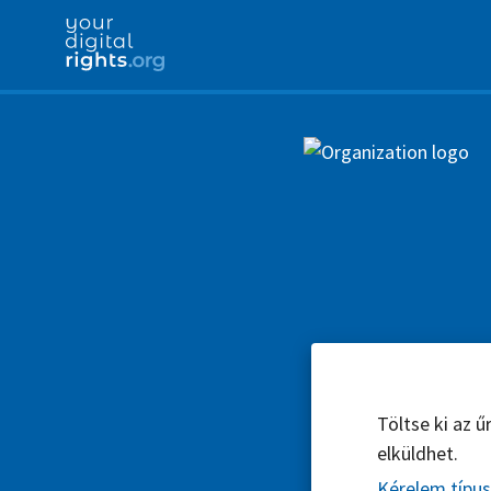
Töltse ki az 
elküldhet.
Kérelem típu