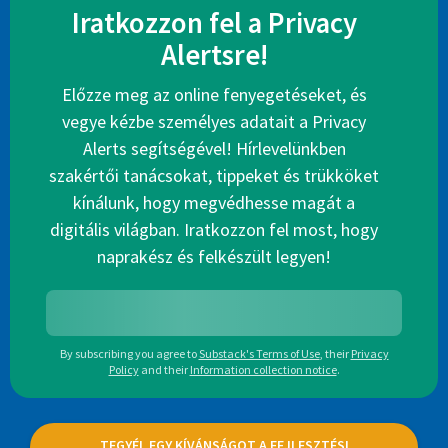
Iratkozzon fel a Privacy
Alertsre!
Előzze meg az online fenyegetéseket, és
vegye kézbe személyes adatait a Privacy
Alerts segítségével! Hírlevelünkben
szakértői tanácsokat, tippeket és trükköket
kínálunk, hogy megvédhesse magát a
digitális világban. Iratkozzon fel most, hogy
naprakész és felkészült legyen!
By subscribing you agree to
Substack's Terms of Use
,
their
Privacy
Policy
and their
Information collection notice
.
TEGYÉL EGY KÍVÁNSÁGOT A FEJLESZTÉSI