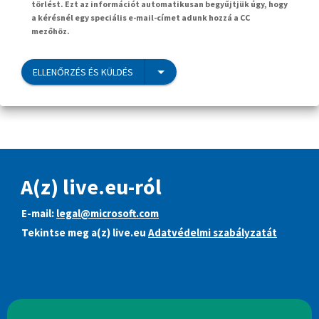
törlést. Ezt az információt automatikusan begyűjtjük úgy, hogy
a kérésnél egy speciális e-mail-címet adunk hozzá a CC
mezőhöz.
ELLENŐRZÉS ÉS KÜLDÉS
A(z) live.eu-ról
E-mail:
legal@microsoft.com
Tekintse meg a(z) live.eu
Adatvédelmi szabályzatát