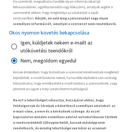
Ha szeretnél, megadhatsz további olyan információkat (pl.
felhasználónév, ügyfélazonosító vagy fiókszám), amelyek segítik a
szervezetet abban, hogy megtalálja az adataidat a saját
rendszerében.
Kérjük, ne add meg a jelszavadat vagy olyan
személyes információt, amellyel a szervezet nem rendelkezik.
Okos nyomon követés bekapcsolása
Igen, küldjetek nekem e-mailt az
utókövetési teendőkről
Nem, megoldom egyedül
Annak érdekében, hogy biztosítsuk a szervezet kérelmednek megfelelő
teljesítését, e-mailt küldünk neked, ha további lépésekre van szükség.
Választhatsz, hogy emlékeztető e-mailt küldesz a szervezetnek, vagy
jelented az ügyet a helyi adatvédelmi hatóságnál.
Ha ezt a lehetőséget választja, hozzájárul ahhoz, hogy
feldolgozzuk és tároljuk a következő személyes adatokat: az
e-mail-címe, a neve és a kérésének szövege. Az ezzel
kapcsolatos minden személyes adatot automatikusan törlünk
a rendszerünkből 120 napon belül, hacsak másképp nem
rendelkezik, és mindig lehetősége van kérni az azonnali