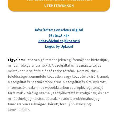
ÜTEMTERVÜNKÖN
Készítette: Conscious Digital
Statisztikák
Adatvédelmi tájékoztató
Logos by UpLead
Figyelem:
Ezt a szolgáltatást a jelenlegi formájában biztosítjuk,
mindenféle garancia nélkül. A szolgáltatás használata teljes
mértékben a saját felelősségedre történik. Nem vállalunk
felelősséget semmiféle közvetlen vagy közvetett kárért, amely
a szolgáltatás használatából ered. A szolgáltatás által nyújtott
információk, valamint a weboldalunkon szereplő, jogi témájú
tartalmak kizárólag személyes tájékoztatást szolgálnak, és nem
minősülnek jogi tanácsadásnak. Ha adott problémához jogi
tanácsra van szükséged, kérjük, fordulj hivatalos jogi
képviselőhöz.