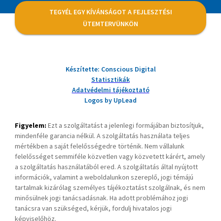
TEGYÉL EGY KÍVÁNSÁGOT A FEJLESZTÉSI
ÜTEMTERVÜNKÖN
Készítette: Conscious Digital
Statisztikák
Adatvédelmi tájékoztató
Logos by UpLead
Figyelem:
Ezt a szolgáltatást a jelenlegi formájában biztosítjuk,
mindenféle garancia nélkül. A szolgáltatás használata teljes
mértékben a saját felelősségedre történik. Nem vállalunk
felelősséget semmiféle közvetlen vagy közvetett kárért, amely
a szolgáltatás használatából ered. A szolgáltatás által nyújtott
információk, valamint a weboldalunkon szereplő, jogi témájú
tartalmak kizárólag személyes tájékoztatást szolgálnak, és nem
minősülnek jogi tanácsadásnak. Ha adott problémához jogi
tanácsra van szükséged, kérjük, fordulj hivatalos jogi
képviselőhöz.