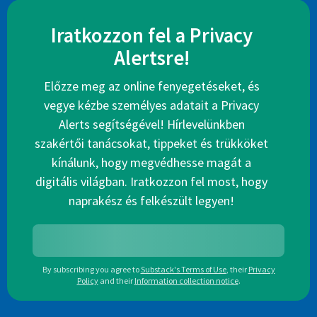
Iratkozzon fel a Privacy
Alertsre!
Előzze meg az online fenyegetéseket, és
vegye kézbe személyes adatait a Privacy
Alerts segítségével! Hírlevelünkben
szakértői tanácsokat, tippeket és trükköket
kínálunk, hogy megvédhesse magát a
digitális világban. Iratkozzon fel most, hogy
naprakész és felkészült legyen!
By subscribing you agree to
Substack's Terms of Use
,
their
Privacy
Policy
and their
Information collection notice
.