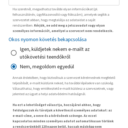
Ha szeretnél, megadhatsz további olyan információkat (pl.
felhasználónév, ügyfélazonosító vagy fiókszám), amelyek segítik a
szervezetet abban, hogy megtalálja az adataidat a saját
rendszerében.
Kérjük, ne add meg a jelszavadat vagy olyan
személyes információt, amellyel a szervezet nem rendelkezik.
Okos nyomon követés bekapcsolása
Igen, küldjetek nekem e-mailt az
utókövetési teendőkről
Nem, megoldom egyedül
Annak érdekében, hogy biztosítsuk a szervezet kérelmednek megfelelő
teljesítését, e-mailt küldünk neked, ha további lépésekre van szükség.
Választhatsz, hogy emlékeztető e-mailt küldesz a szervezetnek, vagy
jelented az ügyet a helyi adatvédelmi hatóságnál.
Ha ezt a lehetőséget választja, hozzájárul ahhoz, hogy
feldolgozzuk és tároljuk a következő személyes adatokat: az
e-mail-címe, a neve és a kérésének szövege. Az ezzel
kapcsolatos minden személyes adatot automatikusan törlünk
a rendszerünkből 120 napon belül, hacsak másképp nem