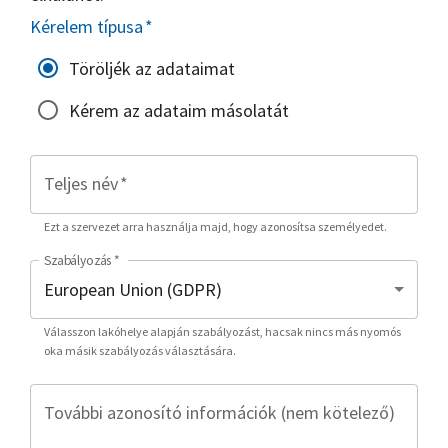
Kérelem típusa
*
Töröljék az adataimat
Kérem az adataim másolatát
Teljes név
*
Ezt a szervezet arra használja majd, hogy azonosítsa személyedet.
Szabályozás
*
Válasszon lakóhelye alapján szabályozást, hacsak nincs más nyomós
oka másik szabályozás választására.
További azonosító információk (nem kötelező)