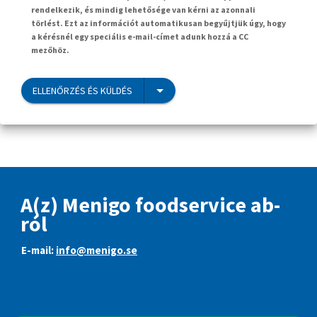
rendelkezik, és mindig lehetősége van kérni az azonnali
törlést. Ezt az információt automatikusan begyűjtjük úgy, hogy
a kérésnél egy speciális e-mail-címet adunk hozzá a CC
mezőhöz.
ELLENŐRZÉS ÉS KÜLDÉS
A(z) Menigo foodservice ab-
ról
E-mail:
info@menigo.se