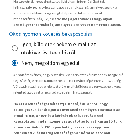
Ha szeretnél, megadhatsz további olyan információkat (pl.
felhasználónév, ügyfélazonosító vagy fiókszám), amelyek segítik a
szervezetet abban, hogy megtalálja az adataidat a saját
rendszerében.
Kérjük, ne add meg a jelszavadat vagy olyan
személyes információt, amellyel a szervezet nem rendelkezik.
Okos nyomon követés bekapcsolása
Igen, küldjetek nekem e-mailt az
utókövetési teendőkről
Nem, megoldom egyedül
Annak érdekében, hogy biztosítsuk a szervezet kérelmednek megfelelő
teljesítését, e-mailt küldünk neked, ha további lépésekre van szükség.
Választhatsz, hogy emlékeztető e-mailt küldesz a szervezetnek, vagy
jelented az ügyet a helyi adatvédelmi hatóságnál.
Ha ezt a lehetőséget választja, hozzájárul ahhoz, hogy
feldolgozzuk és tároljuk a következő személyes adatokat: az
e-mail-címe, a neve és a kérésének szövege. Az ezzel
kapcsolatos minden személyes adatot automatikusan törlünk
a rendszerünkből 120 napon belül, hacsak másképp nem
rendelkezik, és mindig lehetősége van kérni az azonnali