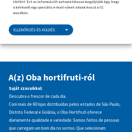
törlést. Ezt az információt automatikusan begyűjtjük úgy, hogy
a kérésnél egy speciális e-mail-címet adunk hozzá a CC
mezőhöz.
ELLENŐRZÉS ÉS KÜLDÉS
A(z) Oba hortifruti-ról
Saját szavaikkal:
Descubra o frescor de cada dia.
Com mais de 60 lojas distribuídas pelos estados de São Paulo,
Distrito Federal e Goiânia, o Oba Hortifruti oferece
diariamente qualidade e variedade. Somos feitos de pessoas
que carregam um bom dia no sorriso. Que selecionam