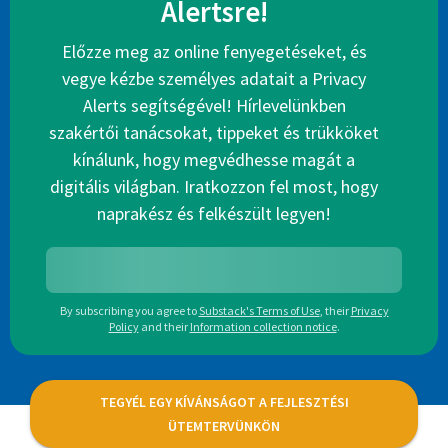
Alertsre!
Előzze meg az online fenyegetéseket, és
vegye kézbe személyes adatait a Privacy
Alerts segítségével! Hírlevelünkben
szakértői tanácsokat, tippeket és trükköket
kínálunk, hogy megvédhesse magát a
digitális világban. Iratkozzon fel most, hogy
naprakész és felkészült legyen!
By subscribing you agree to
Substack's Terms of Use
,
their
Privacy
Policy
and their
Information collection notice
.
TEGYÉL EGY KÍVÁNSÁGOT A FEJLESZTÉSI
ÜTEMTERVÜNKÖN