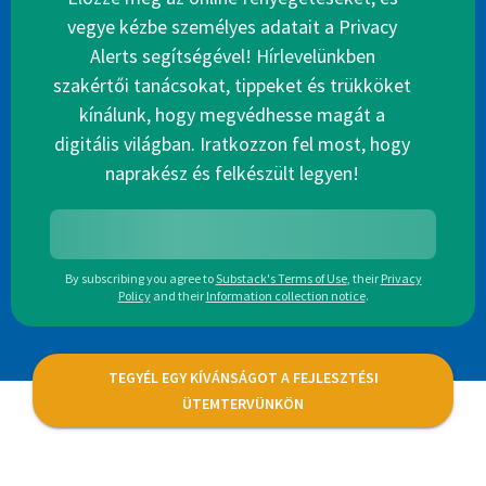
vegye kézbe személyes adatait a Privacy
Alerts segítségével! Hírlevelünkben
szakértői tanácsokat, tippeket és trükköket
kínálunk, hogy megvédhesse magát a
digitális világban. Iratkozzon fel most, hogy
naprakész és felkészült legyen!
By subscribing you agree to
Substack's Terms of Use
,
their
Privacy
Policy
and their
Information collection notice
.
TEGYÉL EGY KÍVÁNSÁGOT A FEJLESZTÉSI
ÜTEMTERVÜNKÖN