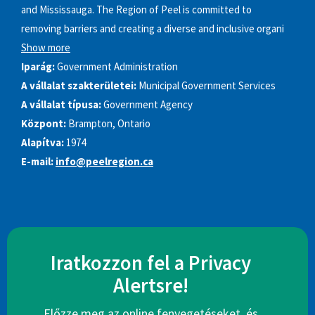
and Mississauga. The Region of Peel is committed to
removing barriers and creating a diverse and inclusive organi
Show more
Iparág:
Government Administration
A vállalat szakterületei:
Municipal Government Services
A vállalat típusa:
Government Agency
Központ:
Brampton, Ontario
Alapítva:
1974
E-mail:
info@peelregion.ca
Iratkozzon fel a Privacy
Alertsre!
Előzze meg az online fenyegetéseket, és