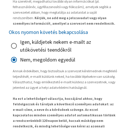
Ha szeretnél, megadhatsz további olyan információkat (pl.
felhasználónév, ügyfélazonosító vagy fiókszám), amelyek segítik a
szervezetet abban, hogy megtalálja az adataidat a saját
rendszerében.
Kérjük, ne add meg a jelszavadat vagy olyan
személyes információt, amellyel a szervezet nem rendelkezik.
Okos nyomon követés bekapcsolása
Igen, küldjetek nekem e-mailt az
utókövetési teendőkről
Nem, megoldom egyedül
Annak érdekében, hogy biztosítsuk a szervezet kérelmednek megfelelő
teljesítését, e-mailt küldünk neked, ha további lépésekre van szükség.
Választhatsz, hogy emlékeztető e-mailt küldesz a szervezetnek, vagy
jelented az ügyet a helyi adatvédelmi hatóságnál.
Ha ezt a lehetőséget választja, hozzájárul ahhoz, hogy
feldolgozzuk és tároljuk a következő személyes adatokat: az
e-mail-címe, a neve és a kérésének szövege. Az ezzel
kapcsolatos minden személyes adatot automatikusan törlünk
a rendszerünkből 120 napon belül, hacsak másképp nem
rendelkezik, és mindig lehetősége van kérni az azonnali