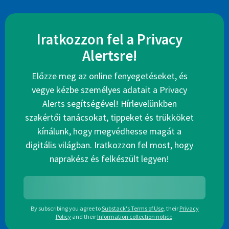
Iratkozzon fel a Privacy
Alertsre!
Előzze meg az online fenyegetéseket, és
vegye kézbe személyes adatait a Privacy
Alerts segítségével! Hírlevelünkben
szakértői tanácsokat, tippeket és trükköket
kínálunk, hogy megvédhesse magát a
digitális világban. Iratkozzon fel most, hogy
naprakész és felkészült legyen!
By subscribing you agree to
Substack's Terms of Use
,
their
Privacy
Policy
and their
Information collection notice
.