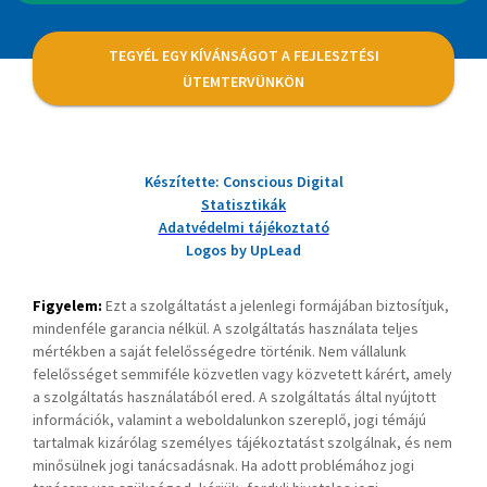
TEGYÉL EGY KÍVÁNSÁGOT A FEJLESZTÉSI
ÜTEMTERVÜNKÖN
Készítette: Conscious Digital
Statisztikák
Adatvédelmi tájékoztató
Logos by UpLead
Figyelem:
Ezt a szolgáltatást a jelenlegi formájában biztosítjuk,
mindenféle garancia nélkül. A szolgáltatás használata teljes
mértékben a saját felelősségedre történik. Nem vállalunk
felelősséget semmiféle közvetlen vagy közvetett kárért, amely
a szolgáltatás használatából ered. A szolgáltatás által nyújtott
információk, valamint a weboldalunkon szereplő, jogi témájú
tartalmak kizárólag személyes tájékoztatást szolgálnak, és nem
minősülnek jogi tanácsadásnak. Ha adott problémához jogi