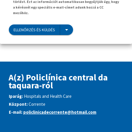
törlést. Ezt az információt automatikusan begyűjtjük úgy, hogy
a kérésnél egy speciális e-mail-címet adunk hozzá a CC
mezőhöz.
ELLENŐRZÉS ÉS KÜLDÉS
A(z) Policlínica central da
taquara-ról
Iparág:
Hospitals and Health Care
Központ:
Corrente
E-mail:
policlinicadecorrente@hotmail.com