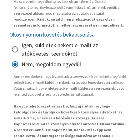
Ha szeretnél, megadhatsz további olyan információkat (pl.
felhasználónév, ügyfélazonosító vagy fiókszám), amelyek segítik a
szervezetet abban, hogy megtalálja az adataidat a saját
rendszerében.
Kérjük, ne add meg a jelszavadat vagy olyan
személyes információt, amellyel a szervezet nem rendelkezik.
Okos nyomon követés bekapcsolása
Igen, küldjetek nekem e-mailt az
utókövetési teendőkről
Nem, megoldom egyedül
Annak érdekében, hogy biztosítsuk a szervezet kérelmednek megfelelő
teljesítését, e-mailt küldünk neked, ha további lépésekre van szükség.
Választhatsz, hogy emlékeztető e-mailt küldesz a szervezetnek, vagy
jelented az ügyet a helyi adatvédelmi hatóságnál.
Ha ezt a lehetőséget választja, hozzájárul ahhoz, hogy
feldolgozzuk és tároljuk a következő személyes adatokat: az
e-mail-címe, a neve és a kérésének szövege. Az ezzel
kapcsolatos minden személyes adatot automatikusan törlünk
a rendszerünkből 120 napon belül, hacsak másképp nem
rendelkezik, és mindig lehetősége van kérni az azonnali