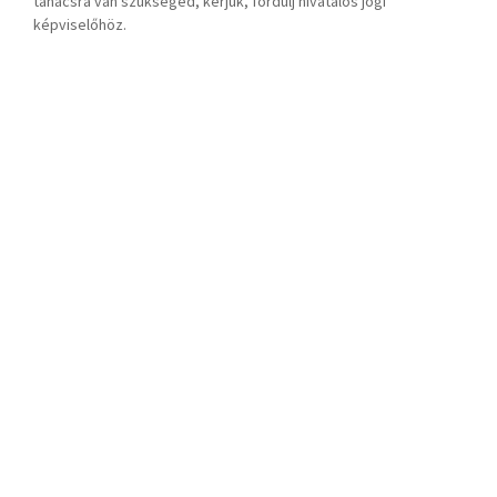
tanácsra van szükséged, kérjük, fordulj hivatalos jogi
képviselőhöz.