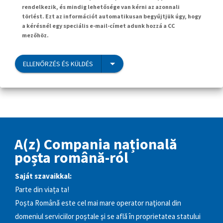
rendelkezik, és mindig lehetősége van kérni az azonnali
törlést. Ezt az információt automatikusan begyűjtjük úgy, hogy
a kérésnél egy speciális e-mail-címet adunk hozzá a CC
mezőhöz.
ELLENŐRZÉS ÉS KÜLDÉS
A(z) Compania națională
poșta română-ról
Saját szavaikkal:
Parte din viața ta!
Poşta Română este cel mai mare operator naţional din
domeniul serviciilor poştale şi se află în proprietatea statului