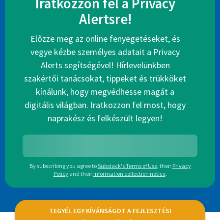
Iratkozzon fel a Privacy
Alertsre!
Előzze meg az online fenyegetéseket, és
vegye kézbe személyes adatait a Privacy
Alerts segítségével! Hírlevelünkben
szakértői tanácsokat, tippeket és trükköket
kínálunk, hogy megvédhesse magát a
digitális világban. Iratkozzon fel most, hogy
naprakész és felkészült legyen!
By subscribing you agree to
Substack's Terms of Use
,
their
Privacy
Policy
and their
Information collection notice
.
TEGYÉL EGY KÍVÁNSÁGOT A FEJLESZTÉSI