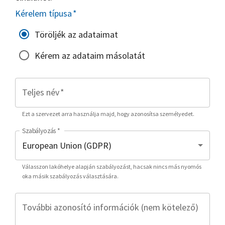
Kérelem típusa
*
Töröljék az adataimat
Kérem az adataim másolatát
Teljes név
*
Ezt a szervezet arra használja majd, hogy azonosítsa személyedet.
Szabályozás
*
Válasszon lakóhelye alapján szabályozást, hacsak nincs más nyomós
oka másik szabályozás választására.
További azonosító információk (nem kötelező)