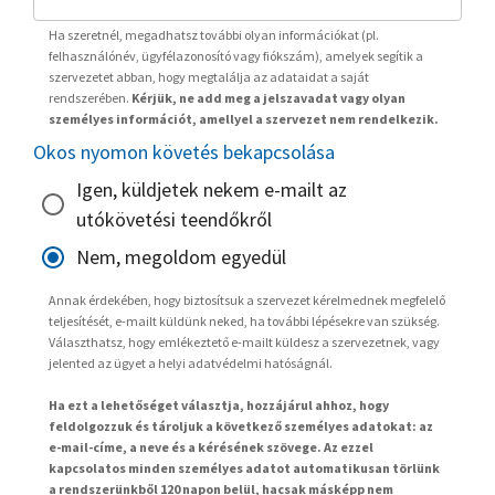
Ha szeretnél, megadhatsz további olyan információkat (pl.
felhasználónév, ügyfélazonosító vagy fiókszám), amelyek segítik a
szervezetet abban, hogy megtalálja az adataidat a saját
rendszerében.
Kérjük, ne add meg a jelszavadat vagy olyan
személyes információt, amellyel a szervezet nem rendelkezik.
Okos nyomon követés bekapcsolása
Igen, küldjetek nekem e-mailt az
utókövetési teendőkről
Nem, megoldom egyedül
Annak érdekében, hogy biztosítsuk a szervezet kérelmednek megfelelő
teljesítését, e-mailt küldünk neked, ha további lépésekre van szükség.
Választhatsz, hogy emlékeztető e-mailt küldesz a szervezetnek, vagy
jelented az ügyet a helyi adatvédelmi hatóságnál.
Ha ezt a lehetőséget választja, hozzájárul ahhoz, hogy
feldolgozzuk és tároljuk a következő személyes adatokat: az
e-mail-címe, a neve és a kérésének szövege. Az ezzel
kapcsolatos minden személyes adatot automatikusan törlünk
a rendszerünkből 120 napon belül, hacsak másképp nem