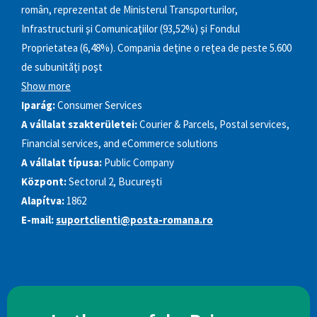
român, reprezentat de Ministerul Transporturilor,
Infrastructurii şi Comunicaţiilor (93,52%) şi Fondul
Proprietatea (6,48%). Compania deţine o reţea de peste 5.600
de subunităţi poşt
Show more
Iparág:
Consumer Services
A vállalat szakterületei:
Courier & Parcels, Postal services,
Financial services, and eCommerce solutions
A vállalat típusa:
Public Company
Központ:
Sectorul 2, Bucureşti
Alapítva:
1862
E-mail:
suportclienti@posta-romana.ro