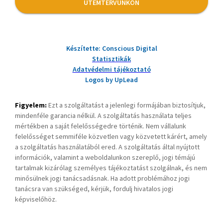
ÜTEMTERVÜNKÖN
Készítette: Conscious Digital
Statisztikák
Adatvédelmi tájékoztató
Logos by UpLead
Figyelem:
Ezt a szolgáltatást a jelenlegi formájában biztosítjuk,
mindenféle garancia nélkül. A szolgáltatás használata teljes
mértékben a saját felelősségedre történik. Nem vállalunk
felelősséget semmiféle közvetlen vagy közvetett kárért, amely
a szolgáltatás használatából ered. A szolgáltatás által nyújtott
információk, valamint a weboldalunkon szereplő, jogi témájú
tartalmak kizárólag személyes tájékoztatást szolgálnak, és nem
minősülnek jogi tanácsadásnak. Ha adott problémához jogi
tanácsra van szükséged, kérjük, fordulj hivatalos jogi
képviselőhöz.