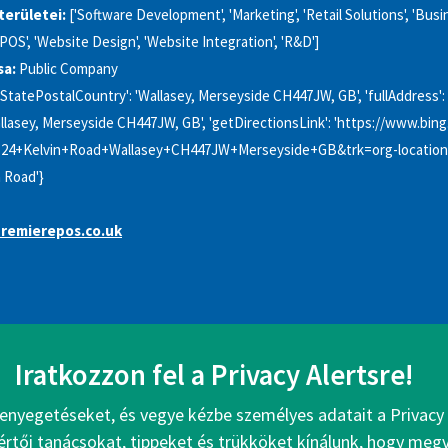
kterületei:
['Software Development', 'Marketing', 'Retail Solutions', 'Bus
POS', 'Website Design', 'Website Integration', 'R&D']
sa:
Public Company
yStatePostalCountry': 'Wallasey, Merseyside CH447JW, GB', 'fullAddress': 
llasey, Merseyside CH447JW, GB', 'getDirectionsLink': 'https://www.bi
4+Kelvin+Road+Wallasey+CH447JW+Merseyside+GB&trk=org-locations_ur
n Road'}
emierepos.co.uk
Iratkozzon fel a Privacy Alertsre!
enyegetéseket, és vegye kézbe személyes adatait a Privacy 
értői tanácsokat, tippeket és trükköket kínálunk, hogy me