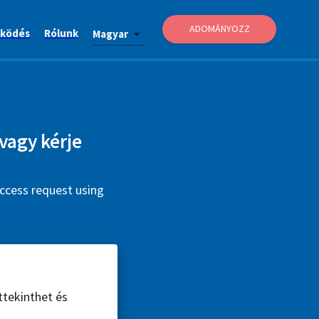
ADOMÁNYOZZ
ködés
Rólunk
Magyar
vagy kérje
ccess request using
ttekinthet és