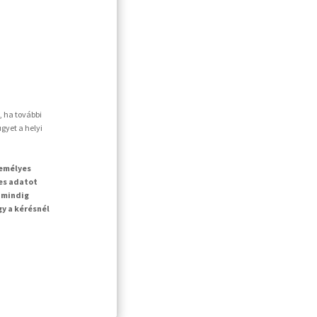
, ha további
gyet a helyi
zemélyes
es adatot
 mindig
gy a kérésnél