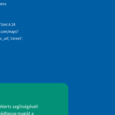
iness
'Unit A 24
ng.com/maps?
l', 'street':
Alerts segítségével!
gvédhesse magát a