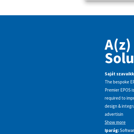
A(z)
Solu
Saját szavaikk
The bespoke EPO
Premier EPOS is
required to imp
design & integr
advertisin
Show more
Iparág:
Softwa