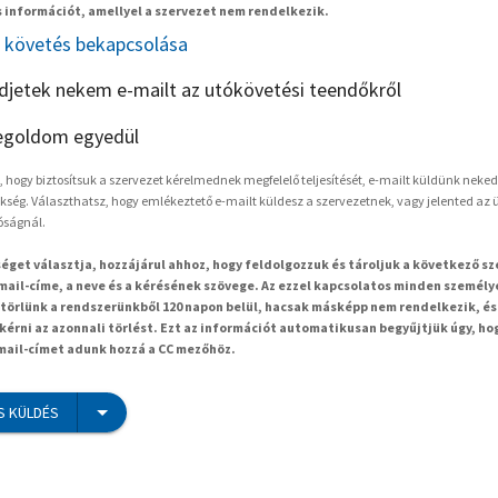
 információt, amellyel a szervezet nem rendelkezik.
követés bekapcsolása
ldjetek nekem e-mailt az utókövetési teendőkről
goldom egyedül
hogy biztosítsuk a szervezet kérelmednek megfelelő teljesítését, e-mailt küldünk neked
kség. Választhatsz, hogy emlékeztető e-mailt küldesz a szervezetnek, vagy jelented az ü
óságnál.
séget választja, hozzájárul ahhoz, hogy feldolgozzuk és tároljuk a következő s
mail-címe, a neve és a kérésének szövege. Az ezzel kapcsolatos minden személy
örlünk a rendszerünkből 120 napon belül, hacsak másképp nem rendelkezik, és
kérni az azonnali törlést. Ezt az információt automatikusan begyűjtjük úgy, ho
-mail-címet adunk hozzá a CC mezőhöz.
S KÜLDÉS