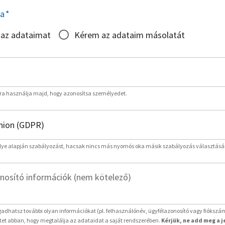
sa
*
 az adataimat
Kérem az adataim másolatát
rra használja majd, hogy azonosítsa személyedet.
lye alapján szabályozást, hacsak nincs más nyomós oka másik szabályozás választásá
nosító információk (nem kötelező)
adhatsz további olyan információkat (pl. felhasználónév, ügyfélazonosító vagy fiókszá
etet abban, hogy megtalálja az adataidat a saját rendszerében.
Kérjük, ne add meg a 