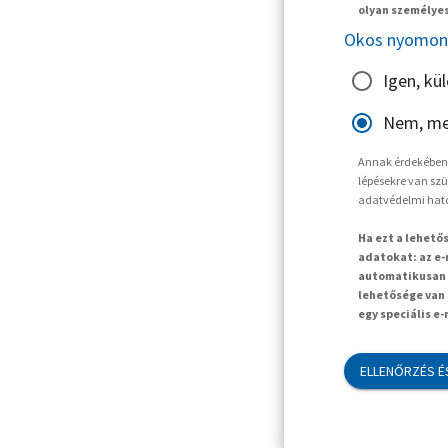
olyan személyes
Okos nyomon 
Igen, kü
Nem, me
Annak érdekében, 
lépésekre van szü
adatvédelmi hat
Ha ezt a lehető
adatokat: az e-
automatikusan t
lehetősége van 
egy speciális e
ELLENŐRZÉS É