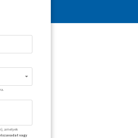
ra.
m), amelyek
jelszavadat vagy