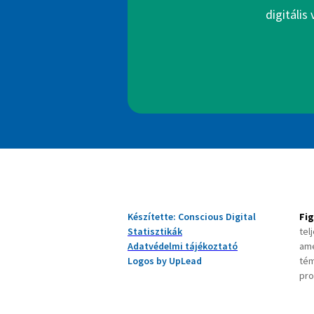
digitális
Készítette: Conscious Digital
Fi
Statisztikák
tel
Adatvédelmi tájékoztató
ame
Logos by UpLead
tém
pro