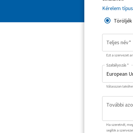
Kérelem típu
Töröljék
Teljes név
*
Ezt a szervezet a
Szabályozás
*
Válasszon lakóhe
További azo
Ha szeretnél, meg
segítik a szervez