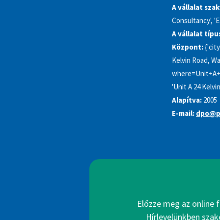
A vállalat sza
Consultancy', 'E
A vállalat típu
Központ:
{'cit
Kelvin Road, Wa
where=Unit+A+2
'Unit A 24 Kelvi
Alapítva:
2005
E-mail:
dpo@pr
Előzze meg az online f
Hírlevelünkben szak