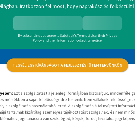
 világban. Iratkozzon fel most, hogy naprakész és felkészült 
By subscribing you agree to
Substack's Terms of Use
,
their
Privacy
Policy
and their
Information collection notice
.
TEGYÉL EGY KÍVÁNSÁGOT A FEJLESZTÉSI ÜTEMTERVÜNKÖN
gyelem:
Ezt a szolgáltatást a jelenlegi formájában biztosítjuk, mindenféle g
jes mértékben a saját felelősségedre történik. Nem vállalunk felelősséget
ly a szolgáltatás használatából ered. A szolgáltatás által nyújtott informá
ájú tartalmak kizárólag személyes tájékoztatást szolgálnak, és nem minős
blémához jogi tanácsra van szükséged, kérjük, fordulj hivatalos jogi képvi