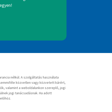
legyen!
arancia nélkül. A szolgáltatás használata
 semmiféle közvetlen vagy közvetett kárért,
ciók, valamint a weboldalunkon szereplő, jogi
ülnek jogi tanácsadásnak. Ha adott
selőhöz.