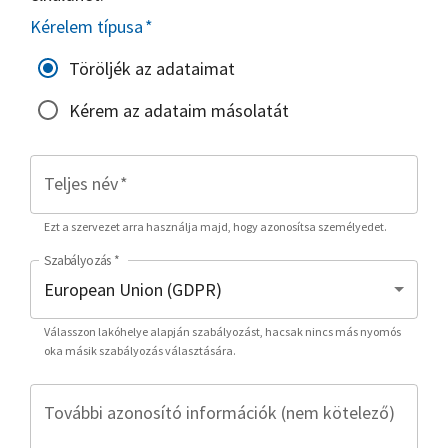
Kérelem típusa
*
Töröljék az adataimat
Kérem az adataim másolatát
Teljes név
*
Ezt a szervezet arra használja majd, hogy azonosítsa személyedet.
Szabályozás
*
Válasszon lakóhelye alapján szabályozást, hacsak nincs más nyomós
oka másik szabályozás választására.
További azonosító információk (nem kötelező)