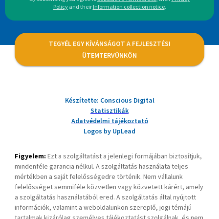
Policy
and their
Information collection notice
.
TEGYÉL EGY KÍVÁNSÁGOT A FEJLESZTÉSI
ÜTEMTERVÜNKÖN
Készítette: Conscious Digital
Statisztikák
Adatvédelmi tájékoztató
Logos by UpLead
Figyelem:
Ezt a szolgáltatást a jelenlegi formájában biztosítjuk,
mindenféle garancia nélkül. A szolgáltatás használata teljes
mértékben a saját felelősségedre történik. Nem vállalunk
felelősséget semmiféle közvetlen vagy közvetett kárért, amely
a szolgáltatás használatából ered. A szolgáltatás által nyújtott
információk, valamint a weboldalunkon szereplő, jogi témájú
tartalmak kizárólag személyes tájékoztatást szolgálnak, és nem