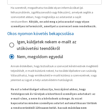
Ha szeretnél, megadhatsz további olyan információkat (pl.
felhasználónév, ügyfélazonosító vagy fiókszám), amelyek segítik a
szervezetet abban, hogy megtalálja az adataidat a saját
rendszerében.
Kérjük, ne add meg a jelszavadat vagy olyan
személyes információt, amellyel a szervezet nem rendelkezik.
Okos nyomon követés bekapcsolása
Igen, küldjetek nekem e-mailt az
utókövetési teendőkről
Nem, megoldom egyedül
Annak érdekében, hogy biztosítsuk a szervezet kérelmednek megfelelő
teljesítését, e-mailt küldünk neked, ha további lépésekre van szükség.
Választhatsz, hogy emlékeztető e-mailt küldesz a szervezetnek, vagy
jelented az ügyet a helyi adatvédelmi hatóságnál.
Ha ezt a lehetőséget választja, hozzájárul ahhoz, hogy
feldolgozzuk és tároljuk a következő személyes adatokat: az
e-mail-címe, a neve és a kérésének szövege. Az ezzel
kapcsolatos minden személyes adatot automatikusan törlünk
a rendszerünkből 120 napon belül, hacsak másképp nem