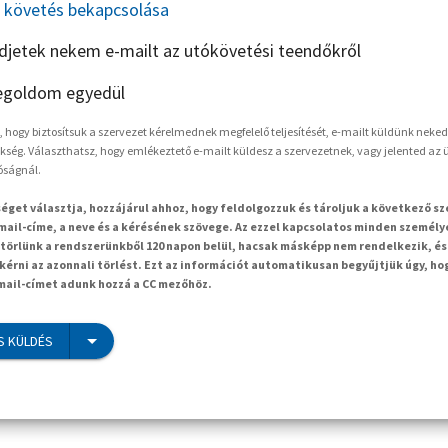
követés bekapcsolása
ldjetek nekem e-mailt az utókövetési teendőkről
goldom egyedül
hogy biztosítsuk a szervezet kérelmednek megfelelő teljesítését, e-mailt küldünk neked
kség. Választhatsz, hogy emlékeztető e-mailt küldesz a szervezetnek, vagy jelented az ü
óságnál.
séget választja, hozzájárul ahhoz, hogy feldolgozzuk és tároljuk a következő s
mail-címe, a neve és a kérésének szövege. Az ezzel kapcsolatos minden személy
örlünk a rendszerünkből 120 napon belül, hacsak másképp nem rendelkezik, és
kérni az azonnali törlést. Ezt az információt automatikusan begyűjtjük úgy, ho
-mail-címet adunk hozzá a CC mezőhöz.
S KÜLDÉS