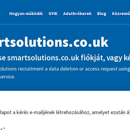
Hogyan működik
GYIK
Adatbrókerek
Blog
Közremű
tsolutions.co.uk
se smartsolutions.co.uk fiókját, vagy ké
lutions recruitment a data deletion or access request using
ervice.
űrlapot a kérés e-mailjének létrehozásához, amelyet ezután á
sa
*