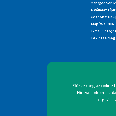
Managed Service
A vállalat típu
Központ:
Newp
Alapítva:
2007
E-mail:
info@s
Tekintse meg 
Előzze meg az online f
Hírlevelünkben szak
digitális