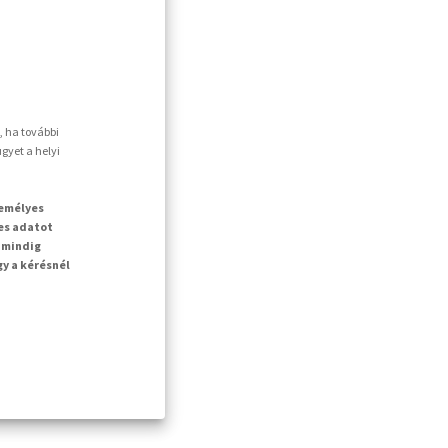
, ha további
gyet a helyi
zemélyes
es adatot
 mindig
gy a kérésnél