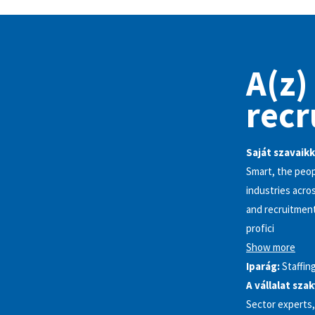
A(z)
recr
Saját szavaikk
Smart, the peop
industries acro
and recruitment
profici
Show more
Iparág:
Staffin
A vállalat sza
Sector experts,