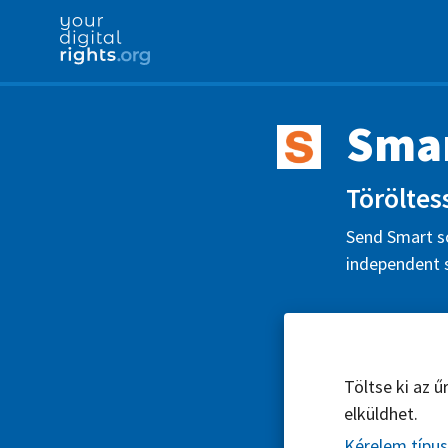
Smar
Töröltes
Send Smart so
independent s
Töltse ki az 
elküldhet.
Kérelem típu