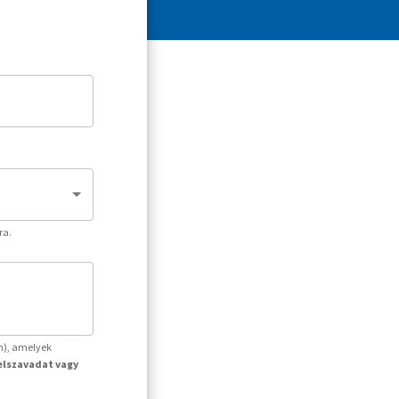
ra.
m), amelyek
jelszavadat vagy