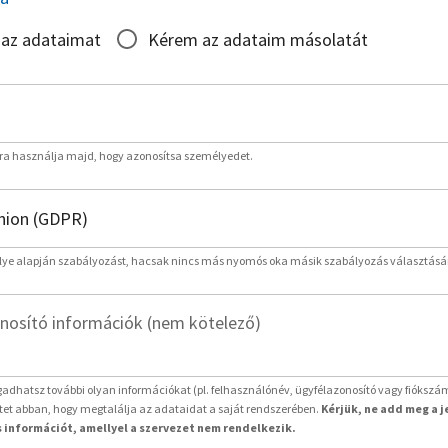
 az adataimat
Kérem az adataim másolatát
rra használja majd, hogy azonosítsa személyedet.
lye alapján szabályozást, hacsak nincs más nyomós oka másik szabályozás választásá
nosító információk (nem kötelező)
adhatsz további olyan információkat (pl. felhasználónév, ügyfélazonosító vagy fiókszá
etet abban, hogy megtalálja az adataidat a saját rendszerében.
Kérjük, ne add meg a 
 információt, amellyel a szervezet nem rendelkezik.