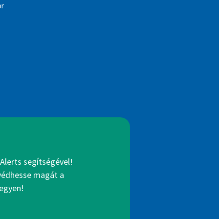
or
Alerts segítségével!
gvédhesse magát a
legyen!