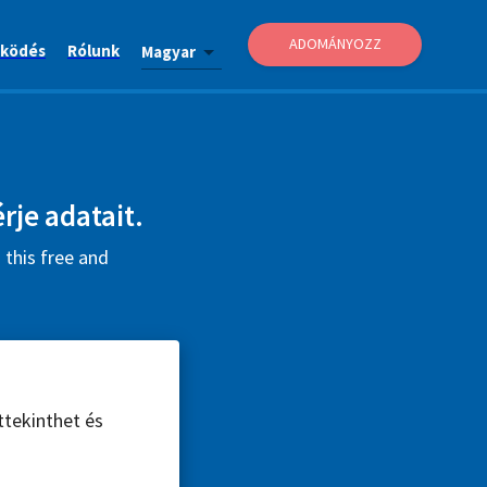
ADOMÁNYOZZ
ködés
Rólunk
Magyar
rje adatait.
 this free and
ttekinthet és