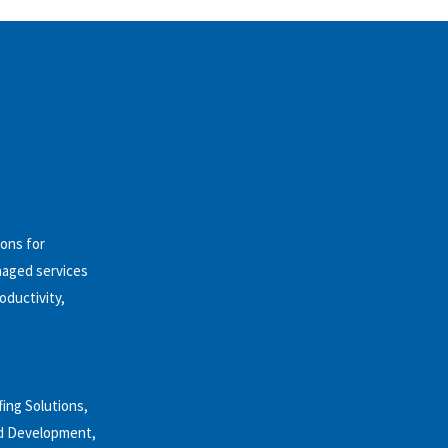
ions for
anaged services
oductivity,
ing Solutions,
nd Development,