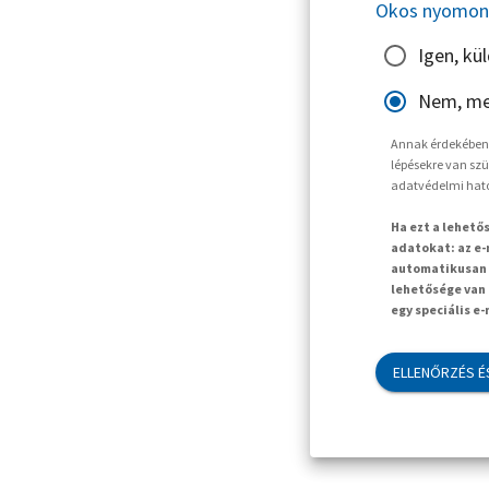
Okos nyomon 
Igen, kü
Nem, me
Annak érdekében, 
lépésekre van szü
adatvédelmi hat
Ha ezt a lehető
adatokat: az e-
automatikusan t
lehetősége van 
egy speciális e
ELLENŐRZÉS É