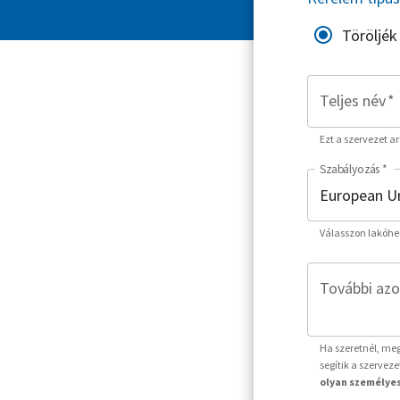
Töröljék
Teljes név
*
Ezt a szervezet a
Szabályozás
*
Válasszon lakóhe
További azo
Ha szeretnél, meg
segítik a szervez
olyan személyes