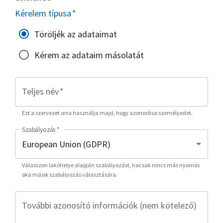
Kérelem típusa
*
Töröljék az adataimat
Kérem az adataim másolatát
Teljes név
*
Ezt a szervezet arra használja majd, hogy azonosítsa személyedet.
Szabályozás
*
Válasszon lakóhelye alapján szabályozást, hacsak nincs más nyomós
oka másik szabályozás választására.
További azonosító információk (nem kötelező)