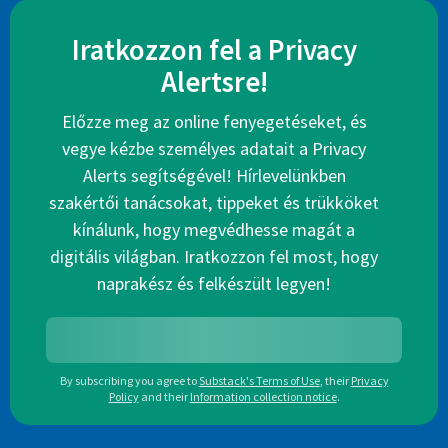
Iratkozzon fel a Privacy
Alertsre!
Előzze meg az online fenyegetéseket, és
vegye kézbe személyes adatait a Privacy
Alerts segítségével! Hírlevelünkben
szakértői tanácsokat, tippeket és trükköket
kínálunk, hogy megvédhesse magát a
digitális világban. Iratkozzon fel most, hogy
naprakész és felkészült legyen!
By subscribing you agree to
Substack's Terms of Use
,
their
Privacy
Policy
and their
Information collection notice
.