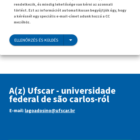
rendelkezik, és mindig lehetősége van kérni az azonnali
törlést. Ezt az információt automatikusan begyűjtjük úgy, hogy
a kérésnél egy speciális e-mail-címet adunk hozzá a CC
mezőhöz.
ELLENŐRZÉS ÉS KÜLDÉS
A(z) Ufscar - universidade
federal de são carlos-ról
E-mail:
lagoadosino@ufscar.br