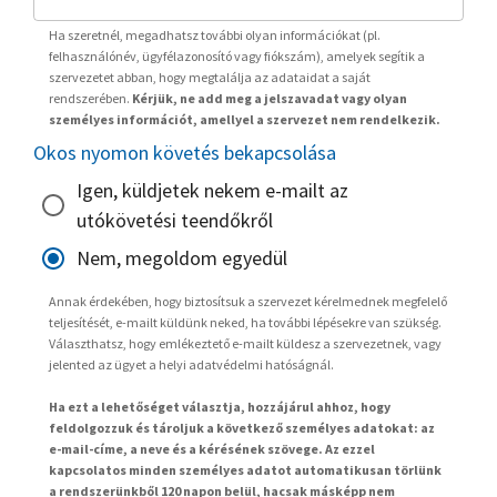
Ha szeretnél, megadhatsz további olyan információkat (pl.
felhasználónév, ügyfélazonosító vagy fiókszám), amelyek segítik a
szervezetet abban, hogy megtalálja az adataidat a saját
rendszerében.
Kérjük, ne add meg a jelszavadat vagy olyan
személyes információt, amellyel a szervezet nem rendelkezik.
Okos nyomon követés bekapcsolása
Igen, küldjetek nekem e-mailt az
utókövetési teendőkről
Nem, megoldom egyedül
Annak érdekében, hogy biztosítsuk a szervezet kérelmednek megfelelő
teljesítését, e-mailt küldünk neked, ha további lépésekre van szükség.
Választhatsz, hogy emlékeztető e-mailt küldesz a szervezetnek, vagy
jelented az ügyet a helyi adatvédelmi hatóságnál.
Ha ezt a lehetőséget választja, hozzájárul ahhoz, hogy
feldolgozzuk és tároljuk a következő személyes adatokat: az
e-mail-címe, a neve és a kérésének szövege. Az ezzel
kapcsolatos minden személyes adatot automatikusan törlünk
a rendszerünkből 120 napon belül, hacsak másképp nem