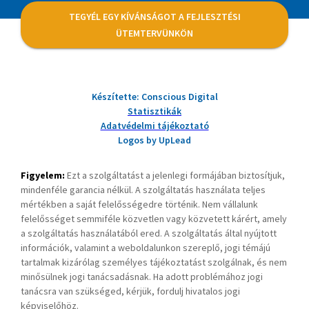
TEGYÉL EGY KÍVÁNSÁGOT A FEJLESZTÉSI
ÜTEMTERVÜNKÖN
Készítette: Conscious Digital
Statisztikák
Adatvédelmi tájékoztató
Logos by UpLead
Figyelem:
Ezt a szolgáltatást a jelenlegi formájában biztosítjuk,
mindenféle garancia nélkül. A szolgáltatás használata teljes
mértékben a saját felelősségedre történik. Nem vállalunk
felelősséget semmiféle közvetlen vagy közvetett kárért, amely
a szolgáltatás használatából ered. A szolgáltatás által nyújtott
információk, valamint a weboldalunkon szereplő, jogi témájú
tartalmak kizárólag személyes tájékoztatást szolgálnak, és nem
minősülnek jogi tanácsadásnak. Ha adott problémához jogi
tanácsra van szükséged, kérjük, fordulj hivatalos jogi
képviselőhöz.