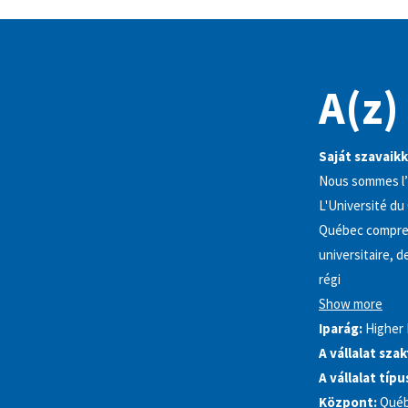
A(z)
Saját szavaikk
Nous sommes l’
L'Université du
Québec comprend
universitaire, 
régi
Show more
Iparág:
Higher
A vállalat sza
A vállalat típu
Központ:
Québ