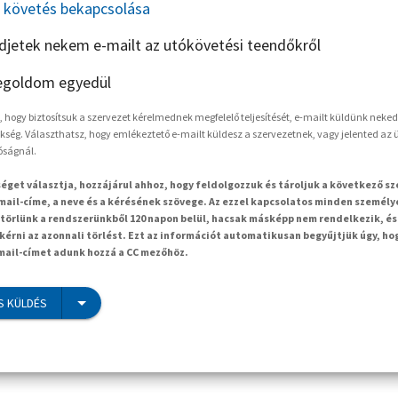
követés bekapcsolása
ldjetek nekem e-mailt az utókövetési teendőkről
goldom egyedül
hogy biztosítsuk a szervezet kérelmednek megfelelő teljesítését, e-mailt küldünk neked
kség. Választhatsz, hogy emlékeztető e-mailt küldesz a szervezetnek, vagy jelented az ü
óságnál.
séget választja, hozzájárul ahhoz, hogy feldolgozzuk és tároljuk a következő s
mail-címe, a neve és a kérésének szövege. Az ezzel kapcsolatos minden személy
örlünk a rendszerünkből 120 napon belül, hacsak másképp nem rendelkezik, és
kérni az azonnali törlést. Ezt az információt automatikusan begyűjtjük úgy, ho
-mail-címet adunk hozzá a CC mezőhöz.
S KÜLDÉS