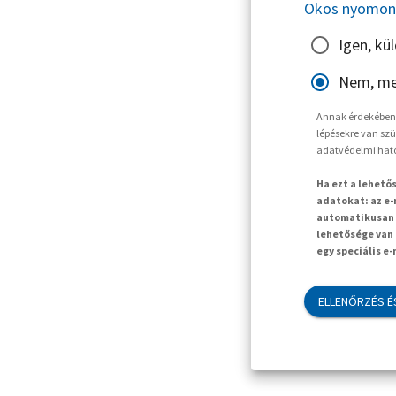
Okos nyomon 
Igen, kü
Nem, me
Annak érdekében, 
lépésekre van szü
adatvédelmi hat
Ha ezt a lehető
adatokat: az e-
automatikusan t
lehetősége van 
egy speciális e
ELLENŐRZÉS É