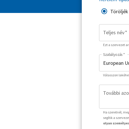
Töröljék
Teljes név
*
Ezt a szervezet a
Szabályozás
*
Válasszon lakóhe
További azo
Ha szeretnél, meg
segítik a szervez
olyan személyes