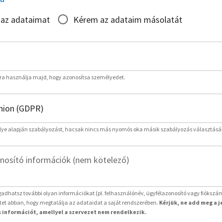
 az adataimat
Kérem az adataim másolatát
rra használja majd, hogy azonosítsa személyedet.
lye alapján szabályozást, hacsak nincs más nyomós oka másik szabályozás választásá
nosító információk (nem kötelező)
adhatsz további olyan információkat (pl. felhasználónév, ügyfélazonosító vagy fiókszá
etet abban, hogy megtalálja az adataidat a saját rendszerében.
Kérjük, ne add meg a 
 információt, amellyel a szervezet nem rendelkezik.