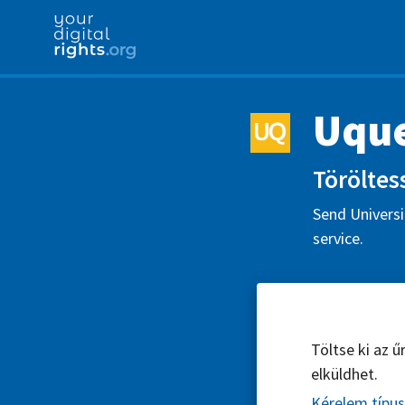
Uqu
Töröltes
Send Universi
service.
Töltse ki az 
elküldhet.
Kérelem típu