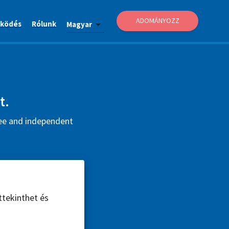
ADOMÁNYOZZ
ködés
Rólunk
Magyar
t.
ree and independent
ttekinthet és