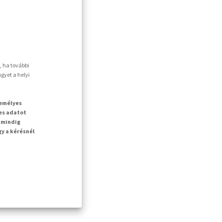
, ha további
gyet a helyi
zemélyes
es adatot
 mindig
gy a kérésnél