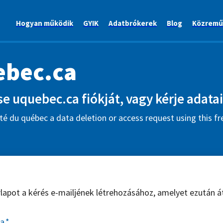
Hogyan működik
GYIK
Adatbrókerek
Blog
Közremű
ebec.ca
se uquebec.ca fiókját, vagy kérje adatai
té du québec a data deletion or access request using this f
űrlapot a kérés e-mailjének létrehozásához, amelyet ezután á
sa
*