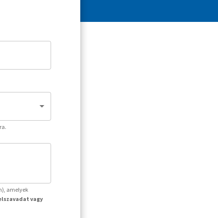
ra.
m), amelyek
jelszavadat vagy