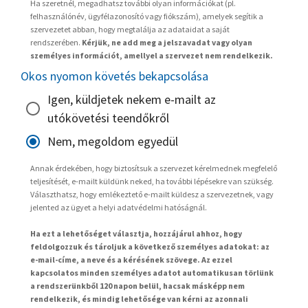
Ha szeretnél, megadhatsz további olyan információkat (pl.
felhasználónév, ügyfélazonosító vagy fiókszám), amelyek segítik a
szervezetet abban, hogy megtalálja az adataidat a saját
rendszerében.
Kérjük, ne add meg a jelszavadat vagy olyan
személyes információt, amellyel a szervezet nem rendelkezik.
Okos nyomon követés bekapcsolása
Igen, küldjetek nekem e-mailt az
utókövetési teendőkről
Nem, megoldom egyedül
Annak érdekében, hogy biztosítsuk a szervezet kérelmednek megfelelő
teljesítését, e-mailt küldünk neked, ha további lépésekre van szükség.
Választhatsz, hogy emlékeztető e-mailt küldesz a szervezetnek, vagy
jelented az ügyet a helyi adatvédelmi hatóságnál.
Ha ezt a lehetőséget választja, hozzájárul ahhoz, hogy
feldolgozzuk és tároljuk a következő személyes adatokat: az
e-mail-címe, a neve és a kérésének szövege. Az ezzel
kapcsolatos minden személyes adatot automatikusan törlünk
a rendszerünkből 120 napon belül, hacsak másképp nem
rendelkezik, és mindig lehetősége van kérni az azonnali