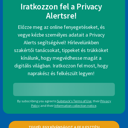
Iratkozzon fel a Privacy
Alertsre!
Előzze meg az online fenyegetéseket, és
vegye kézbe személyes adatait a Privacy
Alerts segítségével! Hírlevelünkben
szakértői tanácsokat, tippeket és trükköket
kínálunk, hogy megvédhesse magát a
digitális világban. Iratkozzon fel most, hogy
naprakész és felkészült legyen!
By subscribing you agree to
Substack's Terms of Use
,
their
Privacy
Policy
and their
Information collection notice
.
TEGYÉL EGY KÍVÁNSÁGOT A FEJLESZTÉSI