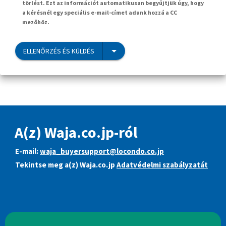
törlést. Ezt az információt automatikusan begyűjtjük úgy, hogy
a kérésnél egy speciális e-mail-címet adunk hozzá a CC
mezőhöz.
ELLENŐRZÉS ÉS KÜLDÉS
A(z) Waja.co.jp-ról
E-mail:
waja_buyersupport@locondo.co.jp
Tekintse meg a(z) Waja.co.jp
Adatvédelmi szabályzatát