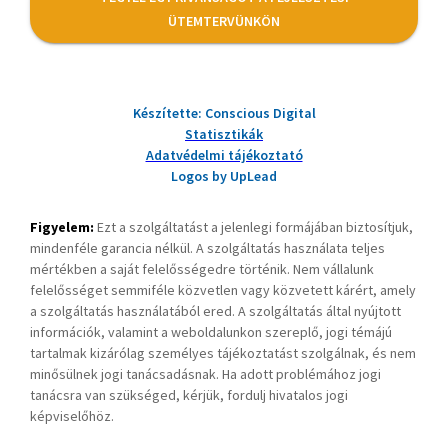
ÜTEMTERVÜNKÖN
Készítette: Conscious Digital
Statisztikák
Adatvédelmi tájékoztató
Logos by UpLead
Figyelem:
Ezt a szolgáltatást a jelenlegi formájában biztosítjuk,
mindenféle garancia nélkül. A szolgáltatás használata teljes
mértékben a saját felelősségedre történik. Nem vállalunk
felelősséget semmiféle közvetlen vagy közvetett kárért, amely
a szolgáltatás használatából ered. A szolgáltatás által nyújtott
információk, valamint a weboldalunkon szereplő, jogi témájú
tartalmak kizárólag személyes tájékoztatást szolgálnak, és nem
minősülnek jogi tanácsadásnak. Ha adott problémához jogi
tanácsra van szükséged, kérjük, fordulj hivatalos jogi
képviselőhöz.