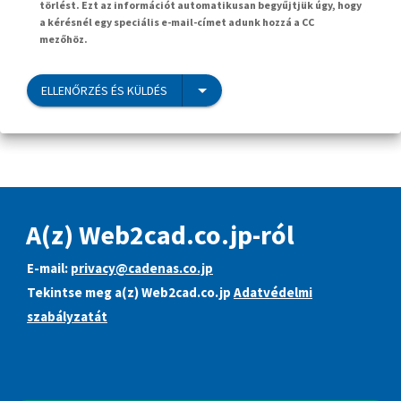
törlést. Ezt az információt automatikusan begyűjtjük úgy, hogy
a kérésnél egy speciális e-mail-címet adunk hozzá a CC
mezőhöz.
ELLENŐRZÉS ÉS KÜLDÉS
A(z) Web2cad.co.jp-ról
E-mail:
privacy@cadenas.co.jp
Tekintse meg a(z) Web2cad.co.jp
Adatvédelmi
szabályzatát