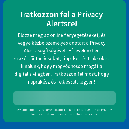
Iratkozzon fel a Privacy
Alertsre!
Előzze meg az online fenyegetéseket, és
vegye kézbe személyes adatait a Privacy
Alerts segítségével! Hírlevelünkben
szakértői tanácsokat, tippeket és trükköket
kínálunk, hogy megvédhesse magát a
digitális világban. Iratkozzon fel most, hogy
naprakész és felkészült legyen!
By subscribing you agree to
Substack's Terms of Use
,
their
Privacy
Policy
and their
Information collection notice
.