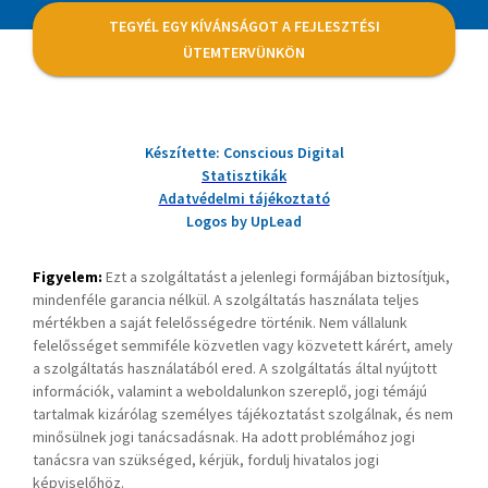
TEGYÉL EGY KÍVÁNSÁGOT A FEJLESZTÉSI
ÜTEMTERVÜNKÖN
Készítette: Conscious Digital
Statisztikák
Adatvédelmi tájékoztató
Logos by UpLead
Figyelem:
Ezt a szolgáltatást a jelenlegi formájában biztosítjuk,
mindenféle garancia nélkül. A szolgáltatás használata teljes
mértékben a saját felelősségedre történik. Nem vállalunk
felelősséget semmiféle közvetlen vagy közvetett kárért, amely
a szolgáltatás használatából ered. A szolgáltatás által nyújtott
információk, valamint a weboldalunkon szereplő, jogi témájú
tartalmak kizárólag személyes tájékoztatást szolgálnak, és nem
minősülnek jogi tanácsadásnak. Ha adott problémához jogi
tanácsra van szükséged, kérjük, fordulj hivatalos jogi
képviselőhöz.