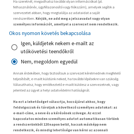
Ha szeretnél, megadhatsz további olyan információkat (pl.
felhasználónév, ügyfélazonosító vagy fiókszám), amelyek segítik a
szervezetet abban, hogy megtalálja az adataidat a saját
rendszerében.
Kérjük, ne add meg a jelszavadat vagy olyan
személyes információt, amellyel a szervezet nem rendelkezik.
Okos nyomon követés bekapcsolása
Igen, küldjetek nekem e-mailt az
utókövetési teendőkről
Nem, megoldom egyedül
Annak érdekében, hogy biztosítsuk a szervezet kérelmednek megfelelő
teljesítését, e-mailt küldünk neked, ha további lépésekre van szükség.
Választhatsz, hogy emlékeztető e-mailt küldesz a szervezetnek, vagy
jelented az ügyet a helyi adatvédelmi hatóságnál.
Ha ezt a lehetőséget választja, hozzájárul ahhoz, hogy
feldolgozzuk és tároljuk a következő személyes adatokat: az
e-mail-címe, a neve és a kérésének szövege. Az ezzel
kapcsolatos minden személyes adatot automatikusan törlünk
a rendszerünkből 120 napon belül, hacsak másképp nem
rendelkezik, és mindig lehetősége van kérni az azonnali