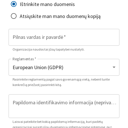
Ištrinkite mano duomenis
Atsiųskite man mano duomenų kopiją
Pilnas vardas ir pavardė
*
Organizacija naudos tai jūsų tapatybei nustatyti.
Reglamentas
*
Pasirinkite reglamentą pagal savo gyvenamąją vietą, nebent turite
konkrečią priežastį pasirinkti kitą.
Papildoma identifikavimo informacija (neprivaloma)
Laisvai pateikite bet kokią papildomą informaciją, kuri padėtų
organizacijai surasti jūsų duomenis jų informacinėse sistemose, pvz.,