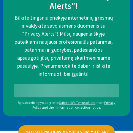
Alerts"!
Būkite žingsniu priekyje internetinių grėsmių
ir valdykite savo asmens duomenis su
"Privacy Alerts"! Mūsų naujienlaiškyje
pateikiami naujausi profesionalūs patarimai,
patarimai ir gudrybės, padėsiančios
apsaugoti jūsų privatumą skaitmeniniame
pasaulyje. Prenumeruokite dabar ir išlikite
informuoti bei įgalinti!
By subscribing you agree to
Substack's Terms of Use
,
their
Privacy
Policy
and their
Information collection notice
.
PATEIKITE PAGEIDAVIMĄ MŪSŲ VEIKSMŲ PLANE