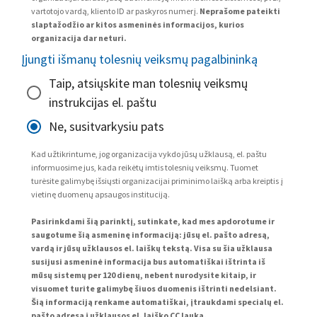
vartotojo vardą, kliento ID ar paskyros numerį.
Neprašome pateikti
slaptažodžio ar kitos asmeninės informacijos, kurios
organizacija dar neturi.
Įjungti išmanų tolesnių veiksmų pagalbininką
Taip, atsiųskite man tolesnių veiksmų
instrukcijas el. paštu
Ne, susitvarkysiu pats
Kad užtikrintume, jog organizacija vykdo jūsų užklausą, el. paštu
informuosime jus, kada reikėtų imtis tolesnių veiksmų. Tuomet
turėsite galimybę išsiųsti organizacijai priminimo laišką arba kreiptis į
vietinę duomenų apsaugos instituciją.
Pasirinkdami šią parinktį, sutinkate, kad mes apdorotume ir
saugotume šią asmeninę informaciją: jūsų el. pašto adresą,
vardą ir jūsų užklausos el. laiškų tekstą. Visa su šia užklausa
susijusi asmeninė informacija bus automatiškai ištrinta iš
mūsų sistemų per 120 dienų, nebent nurodysite kitaip, ir
visuomet turite galimybę šiuos duomenis ištrinti nedelsiant.
Šią informaciją renkame automatiškai, įtraukdami specialų el.
pašto adresą į užklausos el. laiško CC lauką.