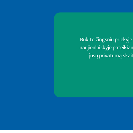
Būkite žingsniu priekyj
naujienlaiškyje pateikia
jūsų privatumą skait