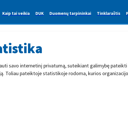
Kaip tai veikia
DUK
Duomenų tarpininkai
Tinklaraštis
P
tistika
ti savo internetinį privatumą, suteikiant galimybę pateikti 
ją. Toliau pateiktoje statistikoje rodoma, kurios organizacij