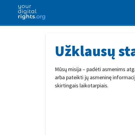
Užklausų sta
Mūsų misija – padėti asmenims atgau
arba pateikti jų asmeninę informaci
skirtingais laikotarpiais.