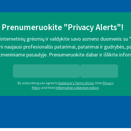
Prenumeruokite "Privacy Alerts"!
e internetinių grėsmių ir valdykite savo asmens duomenis su 
mi naujausi profesionalūs patarimai, patarimai ir gudrybės, 
meniniame pasaulyje. Prenumeruokite dabar ir išlikite inform
By subscribing you agree to
Substack's Terms of Use
,
their
Privacy
Policy
and their
Information collection notice
.