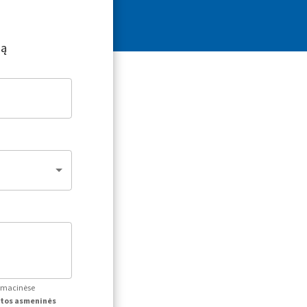
ją
ormacinėse
itos asmeninės