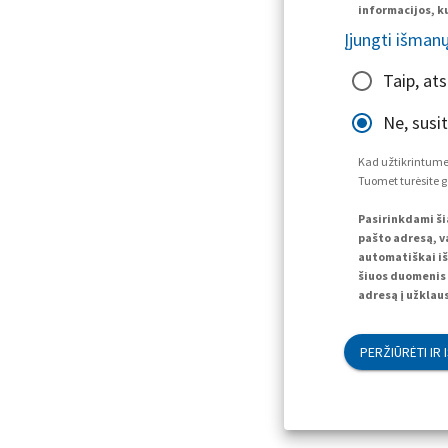
informacijos, ku
Įjungti išman
Taip, at
Ne, susi
Kad užtikrintume,
Tuomet turėsite g
Pasirinkdami ši
pašto adresą, va
automatiškai iš
šiuos duomenis 
adresą į užklaus
PERŽIŪRĖTI IR 