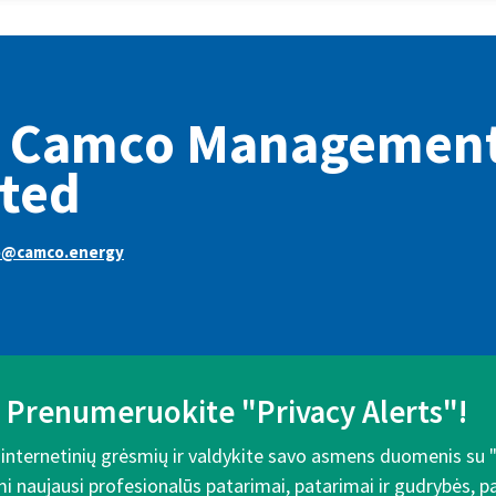
e Camco Managemen
ted
@camco.energy
Prenumeruokite "Privacy Alerts"!
e internetinių grėsmių ir valdykite savo asmens duomenis su 
mi naujausi profesionalūs patarimai, patarimai ir gudrybės, 