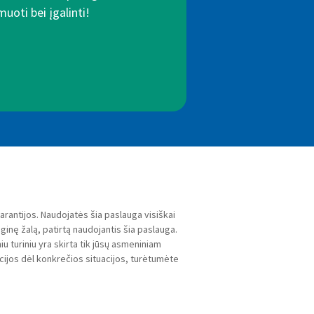
uoti bei įgalinti!
arantijos. Naudojatės šia paslauga visiškai
inę žalą, patirtą naudojantis šia paslauga.
u turiniu yra skirta tik jūsų asmeniniam
acijos dėl konkrečios situacijos, turėtumėte