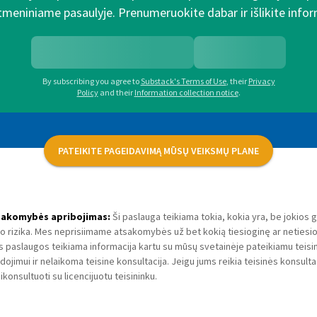
meniniame pasaulyje. Prenumeruokite dabar ir išlikite inform
By subscribing you agree to
Substack's Terms of Use
,
their
Privacy
Policy
and their
Information collection notice
.
PATEIKITE PAGEIDAVIMĄ MŪSŲ VEIKSMŲ PLANE
sakomybės apribojimas:
Ši paslauga teikiama tokia, kokia yra, be jokios g
o rizika. Mes neprisiimame atsakomybės už bet kokią tiesioginę ar netiesiog
s paslaugos teikiama informacija kartu su mūsų svetainėje pateikiamu teisini
dojimui ir nelaikoma teisine konsultacija. Jeigu jums reikia teisinės konsult
ikonsultuoti su licencijuotu teisininku.