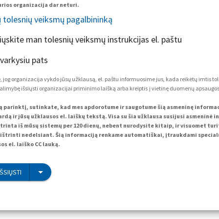
rios organizacija dar neturi.
ų tolesnių veiksmų pagalbininką
siųskite man tolesnių veiksmų instrukcijas el. paštu
tvarkysiu pats
 jog organizacija vykdo jūsų užklausą, el. paštu informuosime jus, kada reikėtų imtis to
alimybę išsiųsti organizacijai priminimo laišką arba kreiptis į vietinę duomenų apsaugos 
ą parinktį, sutinkate, kad mes apdorotume ir saugotume šią asmeninę informacij
rdą ir jūsų užklausos el. laiškų tekstą. Visa su šia užklausa susijusi asmeninė i
trinta iš mūsų sistemų per 120 dienų, nebent nurodysite kitaip, ir visuomet tur
ištrinti nedelsiant. Šią informaciją renkame automatiškai, įtraukdami specialų
os el. laiško CC lauką.
IŠSIŲSTI