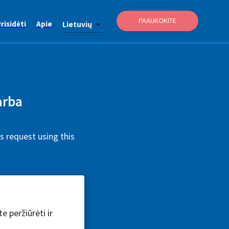
PAAUKOKITE
risidėti
Apie
Lietuvių
arba
 request using this
e peržiūrėti ir