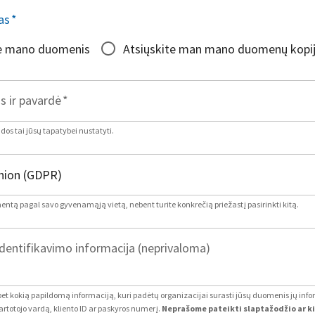
as
*
te mano duomenis
Atsiųskite man mano duomenų kopi
s ir pavardė
*
os tai jūsų tapatybei nustatyti.
mentą pagal savo gyvenamąją vietą, nebent turite konkrečią priežastį pasirinkti kitą.
dentifikavimo informacija (neprivaloma)
 bet kokią papildomą informaciją, kuri padėtų organizacijai surasti jūsų duomenis jų inf
artotojo vardą, kliento ID ar paskyros numerį.
Neprašome pateikti slaptažodžio ar k