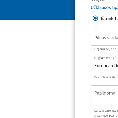
Užklausos tip
Ištrinki
Pilnas varda
Organizacija naud
Reglamentas
*
Pasirinkite regla
Papildoma i
Laisvai pateikite
sistemose, pvz., v