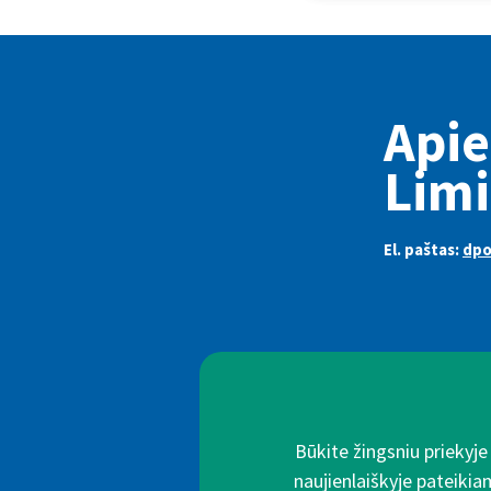
Api
Limi
El. paštas:
dpo
Būkite žingsniu priekyj
naujienlaiškyje pateikia