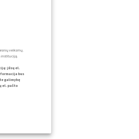
lesnių veiksmų.
instituciją.
ą: jūsų el.
nformacija bus
ite galimybę
 el. pašto