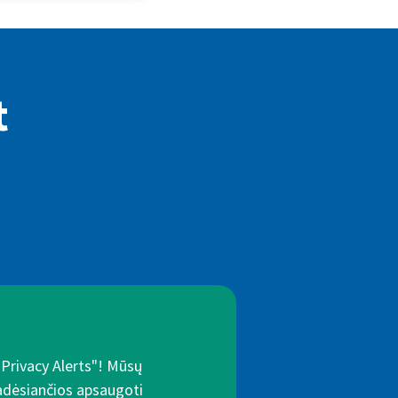
t
"Privacy Alerts"! Mūsų
padėsiančios apsaugoti