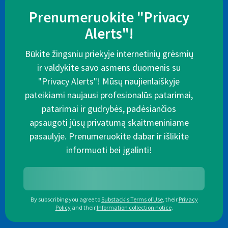
Prenumeruokite "Privacy
Alerts"!
Būkite žingsniu priekyje internetinių grėsmių
ir valdykite savo asmens duomenis su
"Privacy Alerts"! Mūsų naujienlaiškyje
pateikiami naujausi profesionalūs patarimai,
patarimai ir gudrybės, padėsiančios
apsaugoti jūsų privatumą skaitmeniniame
pasaulyje. Prenumeruokite dabar ir išlikite
informuoti bei įgalinti!
By subscribing you agree to
Substack's Terms of Use
,
their
Privacy
Policy
and their
Information collection notice
.