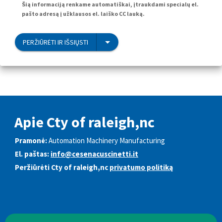
Šią informaciją renkame automatiškai, įtraukdami specialų el.
pašto adresą į užklausos el. laiško CC lauką.
PERŽIŪRĖTI IR IŠSIŲSTI
Apie Cty of raleigh,nc
Pramonė:
Automation Machinery Manufacturing
El. paštas:
info@cesenacuscinetti.it
Peržiūrėti Cty of raleigh,nc
privatumo politiką