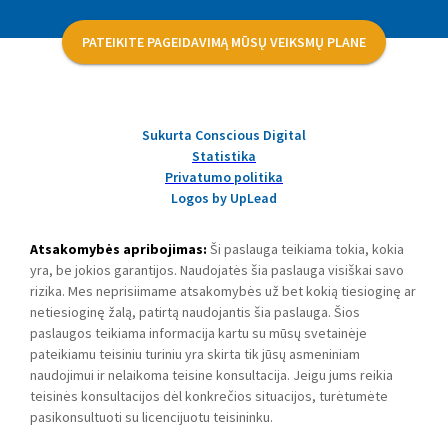
PATEIKITE PAGEIDAVIMĄ MŪSŲ VEIKSMŲ PLANE
Sukurta Conscious Digital
Statistika
Privatumo politika
Logos by UpLead
Atsakomybės apribojimas:
Ši paslauga teikiama tokia, kokia
yra, be jokios garantijos. Naudojatės šia paslauga visiškai savo
rizika. Mes neprisiimame atsakomybės už bet kokią tiesioginę ar
netiesioginę žalą, patirtą naudojantis šia paslauga. Šios
paslaugos teikiama informacija kartu su mūsų svetainėje
pateikiamu teisiniu turiniu yra skirta tik jūsų asmeniniam
naudojimui ir nelaikoma teisine konsultacija. Jeigu jums reikia
teisinės konsultacijos dėl konkrečios situacijos, turėtumėte
pasikonsultuoti su licencijuotu teisininku.