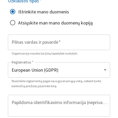
Užklausos tipas
*
Ištrinkite mano duomenis
Atsiųskite man mano duomenų kopiją
Pilnas vardas ir pavardė
*
Organizacija naudos tai jūsų tapatybei nustatyti.
Reglamentas
*
Pasirinkite reglamentą pagal savo gyvenamąją vietą, nebent turite
konkrečią priežastį pasirinkti kitą.
Papildoma identifikavimo informacija (neprivaloma)