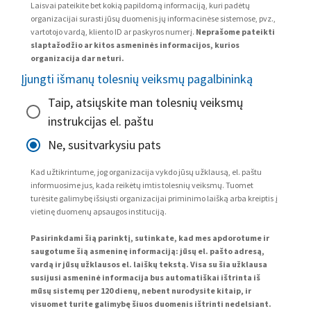
Laisvai pateikite bet kokią papildomą informaciją, kuri padėtų
organizacijai surasti jūsų duomenis jų informacinėse sistemose, pvz.,
vartotojo vardą, kliento ID ar paskyros numerį.
Neprašome pateikti
slaptažodžio ar kitos asmeninės informacijos, kurios
organizacija dar neturi.
Įjungti išmanų tolesnių veiksmų pagalbininką
Taip, atsiųskite man tolesnių veiksmų
instrukcijas el. paštu
Ne, susitvarkysiu pats
Kad užtikrintume, jog organizacija vykdo jūsų užklausą, el. paštu
informuosime jus, kada reikėtų imtis tolesnių veiksmų. Tuomet
turėsite galimybę išsiųsti organizacijai priminimo laišką arba kreiptis į
vietinę duomenų apsaugos instituciją.
Pasirinkdami šią parinktį, sutinkate, kad mes apdorotume ir
saugotume šią asmeninę informaciją: jūsų el. pašto adresą,
vardą ir jūsų užklausos el. laiškų tekstą. Visa su šia užklausa
susijusi asmeninė informacija bus automatiškai ištrinta iš
mūsų sistemų per 120 dienų, nebent nurodysite kitaip, ir
visuomet turite galimybę šiuos duomenis ištrinti nedelsiant.