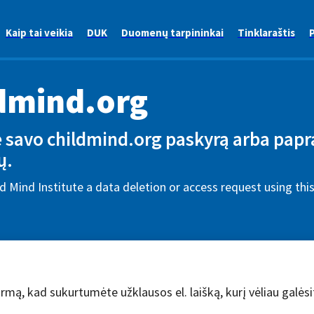
Kaip tai veikia
DUK
Duomenų tarpininkai
Tinklaraštis
P
dmind.org
te savo childmind.org paskyrą arba papr
ų.
d Mind Institute a data deletion or access request using th
rmą, kad sukurtumėte užklausos el. laišką, kurį vėliau galėsit