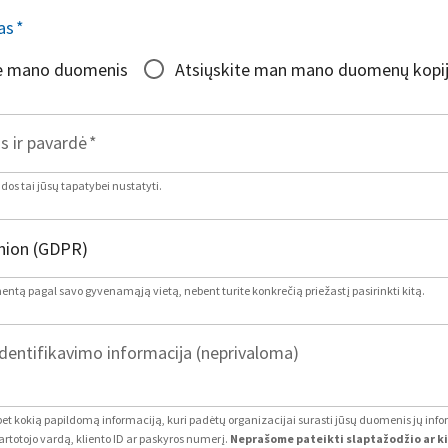
as
*
te mano duomenis
Atsiųskite man mano duomenų kopi
s ir pavardė
*
os tai jūsų tapatybei nustatyti.
mentą pagal savo gyvenamąją vietą, nebent turite konkrečią priežastį pasirinkti kitą.
dentifikavimo informacija (neprivaloma)
 bet kokią papildomą informaciją, kuri padėtų organizacijai surasti jūsų duomenis jų inf
artotojo vardą, kliento ID ar paskyros numerį.
Neprašome pateikti slaptažodžio ar k