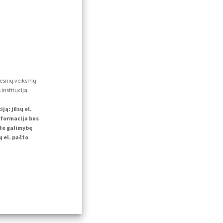
lesnių veiksmų.
instituciją.
ą: jūsų el.
nformacija bus
ite galimybę
 el. pašto