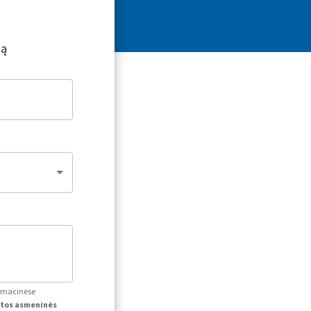
ją
ormacinėse
itos asmeninės