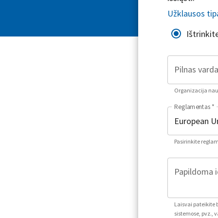
Užklausos tip
Ištrinki
Pilnas varda
Organizacija naud
Reglamentas
*
Pasirinkite regla
Papildoma i
Laisvai pateikite
sistemose, pvz., v