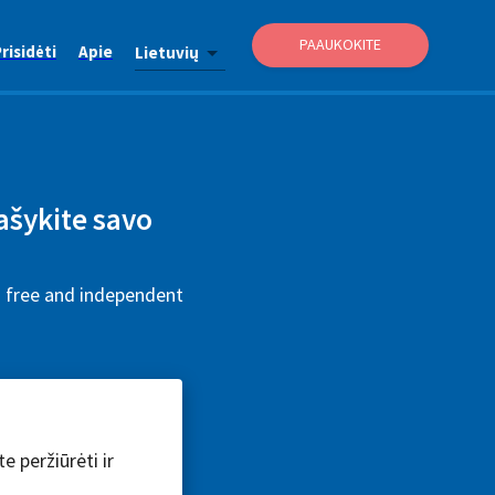
PAAUKOKITE
risidėti
Apie
Lietuvių
ašykite savo
is free and independent
e peržiūrėti ir