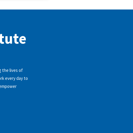
itute
 the lives of
ork every day to
d empower