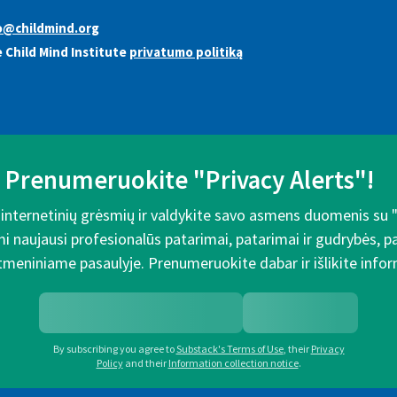
o@childmind.org
 Child Mind Institute
privatumo politiką
Prenumeruokite "Privacy Alerts"!
e internetinių grėsmių ir valdykite savo asmens duomenis su 
mi naujausi profesionalūs patarimai, patarimai ir gudrybės, 
meniniame pasaulyje. Prenumeruokite dabar ir išlikite inform
By subscribing you agree to
Substack's Terms of Use
,
their
Privacy
Policy
and their
Information collection notice
.