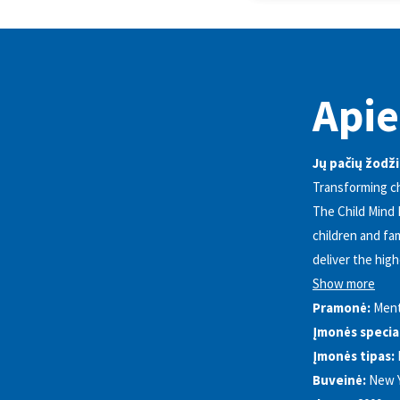
Apie
Jų pačių žodži
Transforming chi
The Child Mind 
children and fa
deliver the hig
Show more
Pramonė:
Ment
Įmonės special
Įmonės tipas:
Buveinė:
New 