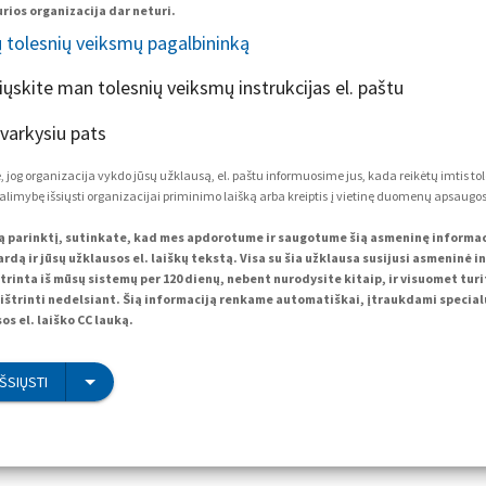
rios organizacija dar neturi.
ų tolesnių veiksmų pagalbininką
siųskite man tolesnių veiksmų instrukcijas el. paštu
tvarkysiu pats
 jog organizacija vykdo jūsų užklausą, el. paštu informuosime jus, kada reikėtų imtis to
alimybę išsiųsti organizacijai priminimo laišką arba kreiptis į vietinę duomenų apsaugos 
ą parinktį, sutinkate, kad mes apdorotume ir saugotume šią asmeninę informacij
rdą ir jūsų užklausos el. laiškų tekstą. Visa su šia užklausa susijusi asmeninė i
trinta iš mūsų sistemų per 120 dienų, nebent nurodysite kitaip, ir visuomet tur
ištrinti nedelsiant. Šią informaciją renkame automatiškai, įtraukdami specialų
os el. laiško CC lauką.
IŠSIŲSTI