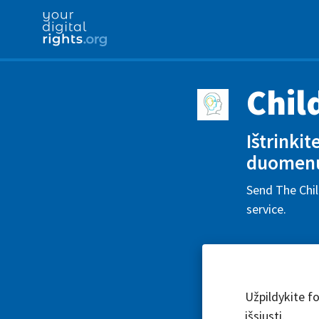
Chil
Ištrinki
duomen
Send The Chil
service.
Užpildykite fo
išsiųsti.