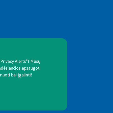
"Privacy Alerts"! Mūsų
padėsiančios apsaugoti
uoti bei įgalinti!