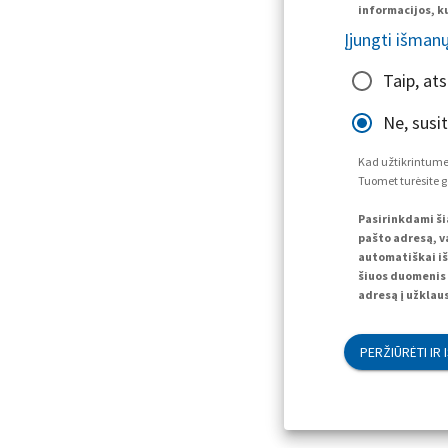
informacijos, ku
Įjungti išman
Taip, at
Ne, susi
Kad užtikrintume,
Tuomet turėsite g
Pasirinkdami ši
pašto adresą, va
automatiškai iš
šiuos duomenis 
adresą į užklaus
PERŽIŪRĖTI IR 