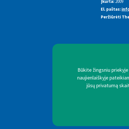
Įkurta:
2009
El. paštas:
inf
Peržiūrėti The
Būkite žingsniu priekyj
naujienlaiškyje pateikia
jūsų privatumą skait