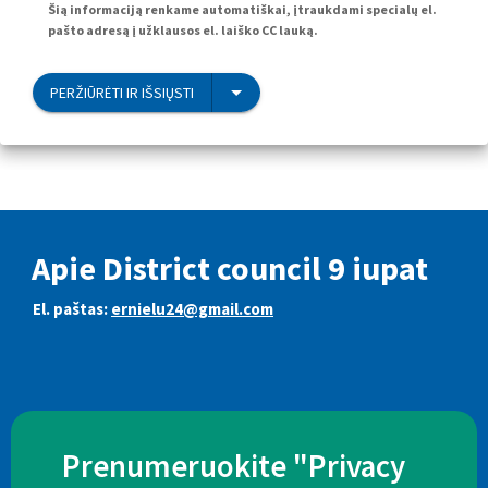
Šią informaciją renkame automatiškai, įtraukdami specialų el.
pašto adresą į užklausos el. laiško CC lauką.
PERŽIŪRĖTI IR IŠSIŲSTI
Apie District council 9 iupat
El. paštas:
ernielu24@gmail.com
Prenumeruokite "Privacy