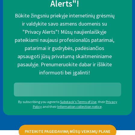
Alerts"!
Būkite žingsniu priekyje internetinių grėsmių
ir valdykite savo asmens duomenis su
"Privacy Alerts"! Mūsų naujienlaiškyje
pateikiami naujausi profesionalūs patarimai,
patarimai ir gudrybės, padėsiančios
apsaugoti jūsų privatumą skaitmeniniame
pasaulyje. Prenumeruokite dabar ir išlikite
informuoti bei įgalinti!
By subscribing you agree to
Substack's Terms of Use
,
their
Privacy
Policy
and their
Information collection notice
.
PATEIKITE PAGEIDAVIMĄ MŪSŲ VEIKSMŲ PLANE