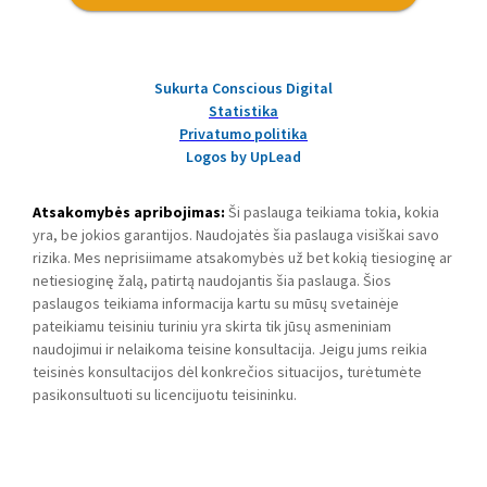
Sukurta Conscious Digital
Statistika
Privatumo politika
Logos by UpLead
Atsakomybės apribojimas:
Ši paslauga teikiama tokia, kokia
yra, be jokios garantijos. Naudojatės šia paslauga visiškai savo
rizika. Mes neprisiimame atsakomybės už bet kokią tiesioginę ar
netiesioginę žalą, patirtą naudojantis šia paslauga. Šios
paslaugos teikiama informacija kartu su mūsų svetainėje
pateikiamu teisiniu turiniu yra skirta tik jūsų asmeniniam
naudojimui ir nelaikoma teisine konsultacija. Jeigu jums reikia
teisinės konsultacijos dėl konkrečios situacijos, turėtumėte
pasikonsultuoti su licencijuotu teisininku.