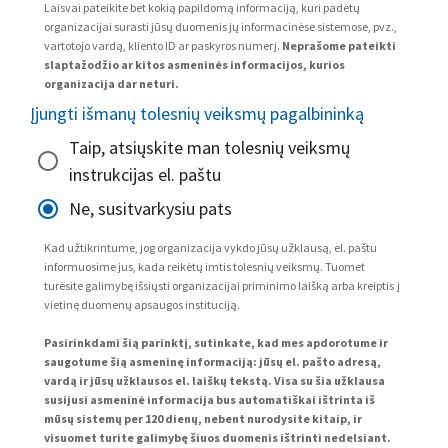
Laisvai pateikite bet kokią papildomą informaciją, kuri padėtų
organizacijai surasti jūsų duomenis jų informacinėse sistemose, pvz.,
vartotojo vardą, kliento ID ar paskyros numerį.
Neprašome pateikti
slaptažodžio ar kitos asmeninės informacijos, kurios
organizacija dar neturi.
Įjungti išmanų tolesnių veiksmų pagalbininką
Taip, atsiųskite man tolesnių veiksmų
instrukcijas el. paštu
Ne, susitvarkysiu pats
Kad užtikrintume, jog organizacija vykdo jūsų užklausą, el. paštu
informuosime jus, kada reikėtų imtis tolesnių veiksmų. Tuomet
turėsite galimybę išsiųsti organizacijai priminimo laišką arba kreiptis į
vietinę duomenų apsaugos instituciją.
Pasirinkdami šią parinktį, sutinkate, kad mes apdorotume ir
saugotume šią asmeninę informaciją: jūsų el. pašto adresą,
vardą ir jūsų užklausos el. laiškų tekstą. Visa su šia užklausa
susijusi asmeninė informacija bus automatiškai ištrinta iš
mūsų sistemų per 120 dienų, nebent nurodysite kitaip, ir
visuomet turite galimybę šiuos duomenis ištrinti nedelsiant.