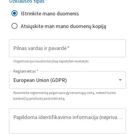
Užklausos tipas
*
Ištrinkite mano duomenis
Atsiųskite man mano duomenų kopiją
Pilnas vardas ir pavardė
*
Organizacija naudos tai jūsų tapatybei nustatyti.
Reglamentas
*
Pasirinkite reglamentą pagal savo gyvenamąją vietą, nebent turite
konkrečią priežastį pasirinkti kitą.
Papildoma identifikavimo informacija (neprivaloma)