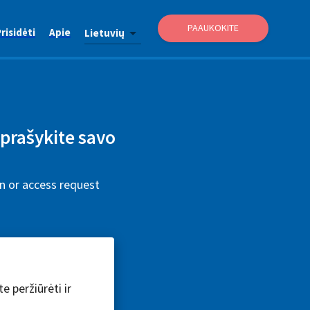
PAAUKOKITE
risidėti
Apie
Lietuvių
aprašykite savo
on or access request
e peržiūrėti ir