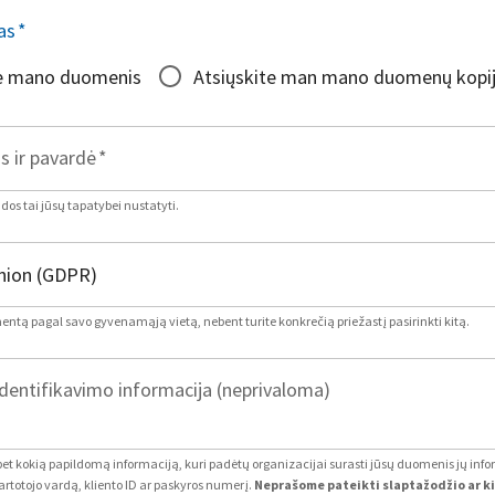
as
*
te mano duomenis
Atsiųskite man mano duomenų kopi
s ir pavardė
*
os tai jūsų tapatybei nustatyti.
mentą pagal savo gyvenamąją vietą, nebent turite konkrečią priežastį pasirinkti kitą.
dentifikavimo informacija (neprivaloma)
 bet kokią papildomą informaciją, kuri padėtų organizacijai surasti jūsų duomenis jų inf
artotojo vardą, kliento ID ar paskyros numerį.
Neprašome pateikti slaptažodžio ar k