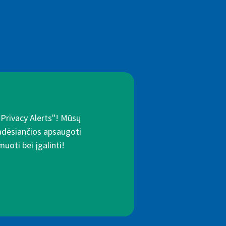
"Privacy Alerts"! Mūsų
padėsiančios apsaugoti
uoti bei įgalinti!