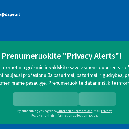
o@dspe.nl
Prenumeruokite "Privacy Alerts"!
e internetinių grėsmių ir valdykite savo asmens duomenis su 
mi naujausi profesionalūs patarimai, patarimai ir gudrybės, 
meniniame pasaulyje. Prenumeruokite dabar ir išlikite inform
By subscribing you agree to
Substack's Terms of Use
,
their
Privacy
Policy
and their
Information collection notice
.