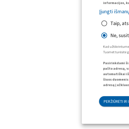
informacijos, ku
Įjungti išman
Taip, at
Ne, susi
Kad užtikrintume,
Tuomet turėsite g
Pasirinkdami ši
pašto adresą, va
automatiškai iš
šiuos duomenis 
adresą į užklaus
PERŽIŪRĖTI IR 