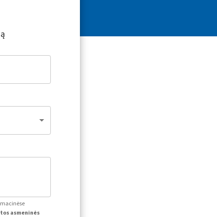
ją
ormacinėse
itos asmeninės