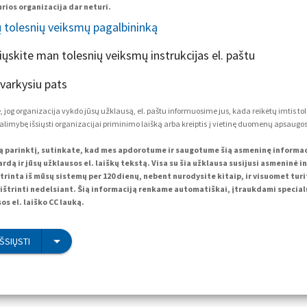
rios organizacija dar neturi.
ų tolesnių veiksmų pagalbininką
siųskite man tolesnių veiksmų instrukcijas el. paštu
tvarkysiu pats
 jog organizacija vykdo jūsų užklausą, el. paštu informuosime jus, kada reikėtų imtis to
alimybę išsiųsti organizacijai priminimo laišką arba kreiptis į vietinę duomenų apsaugos 
ą parinktį, sutinkate, kad mes apdorotume ir saugotume šią asmeninę informacij
rdą ir jūsų užklausos el. laiškų tekstą. Visa su šia užklausa susijusi asmeninė i
trinta iš mūsų sistemų per 120 dienų, nebent nurodysite kitaip, ir visuomet tur
ištrinti nedelsiant. Šią informaciją renkame automatiškai, įtraukdami specialų
os el. laiško CC lauką.
IŠSIŲSTI