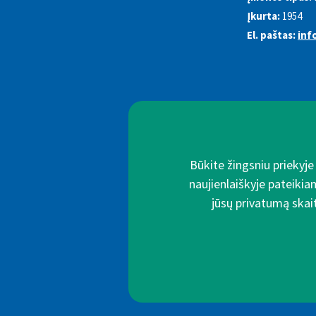
Įkurta:
1954
El. paštas:
inf
Būkite žingsniu priekyj
naujienlaiškyje pateikia
jūsų privatumą skait