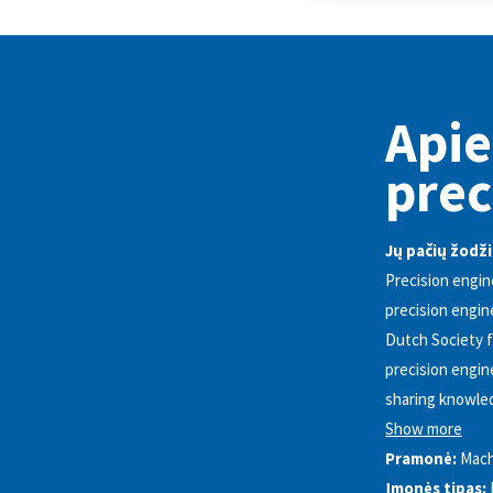
Apie
prec
Jų pačių žodži
Precision engin
precision engin
Dutch Society f
precision engin
sharing knowled
Show more
Pramonė:
Mach
Įmonės tipas: