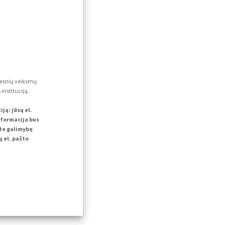
lesnių veiksmų.
instituciją.
ą: jūsų el.
nformacija bus
ite galimybę
 el. pašto