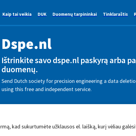
Kaip tai veikia
DUK
Duomenų tarpininkai
Tinklaraštis
P
Dspe.nl
Ištrinkite savo dspe.nl paskyrą arba p
duomenų.
Send Dutch society for precision engineering a data deleti
using this free and independent service.
rmą, kad sukurtumėte užklausos el. laišką, kurį vėliau galėsit