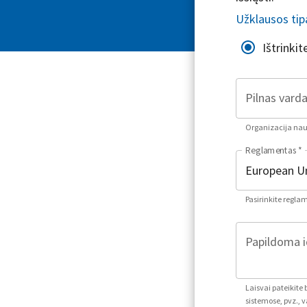
Užklausos tip
Ištrinki
Pilnas varda
Organizacija naud
Reglamentas
*
Pasirinkite regla
Papildoma i
Laisvai pateikite
sistemose, pvz., v