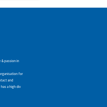
 & passion in
organisation for
ntact and
has a high div