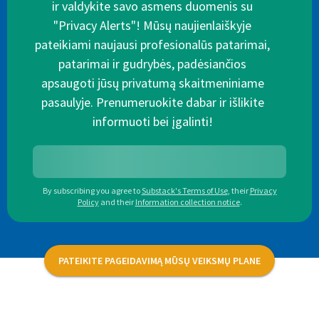
ir valdykite savo asmens duomenis su
"Privacy Alerts"! Mūsų naujienlaiškyje
pateikiami naujausi profesionalūs patarimai,
patarimai ir gudrybės, padėsiančios
apsaugoti jūsų privatumą skaitmeniniame
pasaulyje. Prenumeruokite dabar ir išlikite
informuoti bei įgalinti!
By subscribing you agree to
Substack's Terms of Use
,
their
Privacy
Policy
and their
Information collection notice
.
PATEIKITE PAGEIDAVIMĄ MŪSŲ VEIKSMŲ PLANE