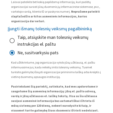
Laisvai pateikite bet kokią papildomą informaciją, kuri padėtų
organizacijai surasti jūsų duomenis jų informacinėse sistemose, pvz.,
vartotojo vardą, kliento ID ar paskyros numerį.
Neprašome pateikti
slaptažodžio ar kitos asmeninės informacijos, kurios
organizacija dar neturi.
Įjungti išmanų tolesnių veiksmų pagalbininką
Taip, atsiųskite man tolesnių veiksmų
instrukcijas el. paštu
Ne, susitvarkysiu pats
Kad užtikrintume, jog organizacija vykdo jūsų užklausą, el. paštu
informuosime jus, kada reikėtų imtis tolesnių veiksmų. Tuomet
turėsite galimybę išsiųsti organizacijai priminimo laišką arba kreiptis į
vietinę duomenų apsaugos instituciją.
Pasirinkdami šią parinktį, sutinkate, kad mes apdorotume ir
saugotume šią asmeninę informaciją: jūsų el. pašto adresą,
vardą ir jūsų užklausos el. laiškų tekstą. Visa su šia užklausa
susijusi asmeninė informacija bus automatiškai ištrinta iš
mūsų sistemų per 120 dienų, nebent nurodysite kitaip, ir
visuomet turite galimybę šiuos duomenis ištrinti nedelsiant.