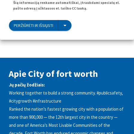
Šią informaciją renkame automatiškai, įtraukdami specialų el.
pašto adresą į užklausos el. laiško CC lauką.
PERŽIŪRĖTI IR IŠSIŲSTI
Apie City of fort worth
Jų pačių žodžiais:
Working together to build a strong community. #publicsafety,
#citygrowth #infrastructure
Ranked the nation’s fastest growing city with a population of
more than 900,000 — the 12th largest city in the country —
and one of America’s Most Livable Communities of the
decade, Fort Worth has endured economic changes and