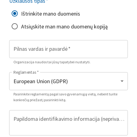
Užklausos tipas
*
Ištrinkite mano duomenis
Atsiųskite man mano duomenų kopiją
Pilnas vardas ir pavardė
*
Organizacija naudos tai jūsų tapatybei nustatyti.
Reglamentas
*
Pasirinkite reglamentą pagal savo gyvenamąją vietą, nebent turite
konkrečią priežastį pasirinkti kitą.
Papildoma identifikavimo informacija (neprivaloma)