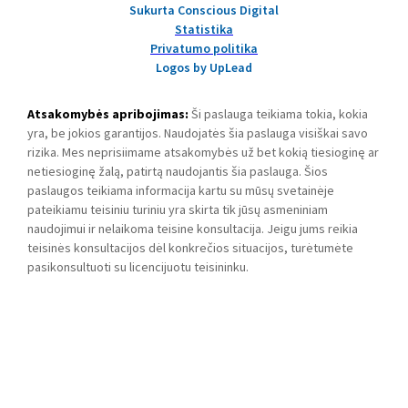
Sukurta Conscious Digital
Statistika
Privatumo politika
Logos by UpLead
Atsakomybės apribojimas:
Ši paslauga teikiama tokia, kokia
yra, be jokios garantijos. Naudojatės šia paslauga visiškai savo
rizika. Mes neprisiimame atsakomybės už bet kokią tiesioginę ar
netiesioginę žalą, patirtą naudojantis šia paslauga. Šios
paslaugos teikiama informacija kartu su mūsų svetainėje
pateikiamu teisiniu turiniu yra skirta tik jūsų asmeniniam
naudojimui ir nelaikoma teisine konsultacija. Jeigu jums reikia
teisinės konsultacijos dėl konkrečios situacijos, turėtumėte
pasikonsultuoti su licencijuotu teisininku.