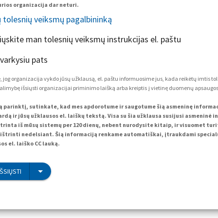
rios organizacija dar neturi.
ų tolesnių veiksmų pagalbininką
siųskite man tolesnių veiksmų instrukcijas el. paštu
tvarkysiu pats
 jog organizacija vykdo jūsų užklausą, el. paštu informuosime jus, kada reikėtų imtis to
alimybę išsiųsti organizacijai priminimo laišką arba kreiptis į vietinę duomenų apsaugos 
ą parinktį, sutinkate, kad mes apdorotume ir saugotume šią asmeninę informacij
rdą ir jūsų užklausos el. laiškų tekstą. Visa su šia užklausa susijusi asmeninė i
trinta iš mūsų sistemų per 120 dienų, nebent nurodysite kitaip, ir visuomet tur
ištrinti nedelsiant. Šią informaciją renkame automatiškai, įtraukdami specialų
os el. laiško CC lauką.
IŠSIŲSTI