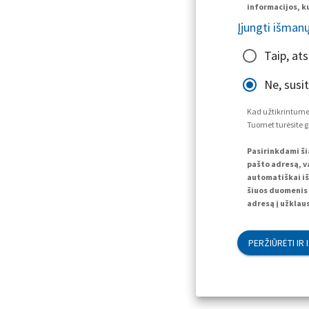
informacijos, ku
Įjungti išman
Taip, at
Ne, susi
Kad užtikrintume,
Tuomet turėsite g
Pasirinkdami ši
pašto adresą, va
automatiškai iš
šiuos duomenis 
adresą į užklaus
PERŽIŪRĖTI IR 