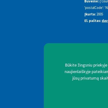
Buveinė:
{'coun
'postalCode': 'NP
Įkurta:
2005
El. paštas:
dav
Būkite žingsniu priekyj
naujienlaiškyje pateikia
jūsų privatumą skait