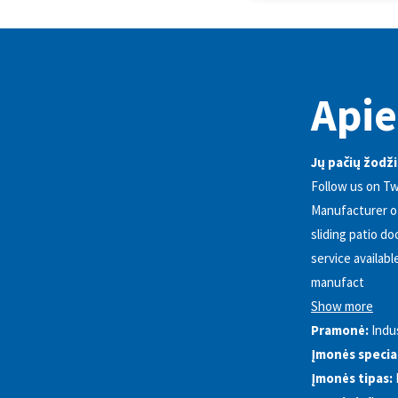
Apie
Jų pačių žodži
Follow us on T
Manufacturer of
sliding patio d
service availab
manufact
Show more
Pramonė:
Indu
Įmonės special
Įmonės tipas: