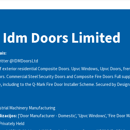
 Idm Doors Limited
ais:
witter @IDMDoorsLtd
 exterior residential Composite Doors. Upvc Windows, Upvc Doors, fre
oors. Commercial Steel Security Doors and Composite Fire Doors Full supp
le, including to the Q-Mark Fire Door Installer Scheme. Secured by Desig
strial Machinery Manufacturing
izacijos:
['Door Manufacturer - Domestic', 'Upvc Windows', 'Fire Door M
Privately Held