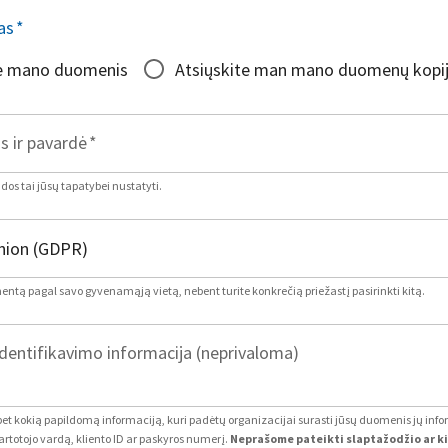
as
*
te mano duomenis
Atsiųskite man mano duomenų kopi
s ir pavardė
*
os tai jūsų tapatybei nustatyti.
mentą pagal savo gyvenamąją vietą, nebent turite konkrečią priežastį pasirinkti kitą.
dentifikavimo informacija (neprivaloma)
 bet kokią papildomą informaciją, kuri padėtų organizacijai surasti jūsų duomenis jų inf
artotojo vardą, kliento ID ar paskyros numerį.
Neprašome pateikti slaptažodžio ar k