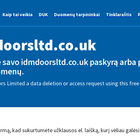
Kaip tai veikia
DUK
Duomenų tarpininkai
Tinklaraštis
P
oorsltd.co.uk
te savo idmdoorsltd.co.uk paskyrą arba
omenų.
s Limited a data deletion or access request using this fre
rmą, kad sukurtumėte užklausos el. laišką, kurį vėliau galėsit