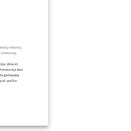
lesnių veiksmų.
instituciją.
ą: jūsų el.
nformacija bus
ite galimybę
 el. pašto