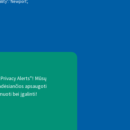
lity': 'Newport',
"Privacy Alerts"! Mūsų
padėsiančios apsaugoti
uoti bei įgalinti!