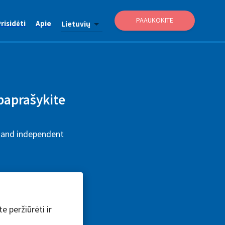
PAAUKOKITE
risidėti
Apie
Lietuvių
 paprašykite
e and independent
e peržiūrėti ir