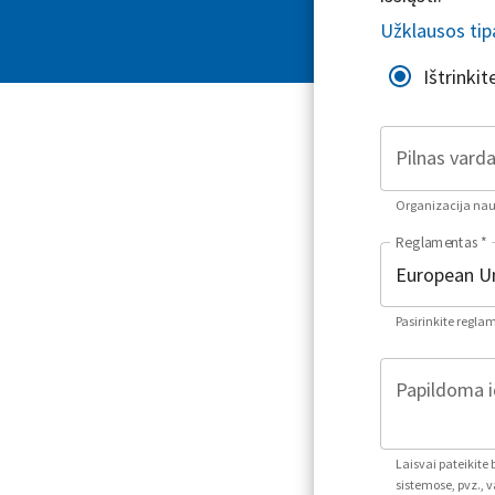
Užklausos tip
Ištrinki
Pilnas varda
Organizacija naud
Reglamentas
*
Pasirinkite regla
Papildoma i
Laisvai pateikite
sistemose, pvz., v