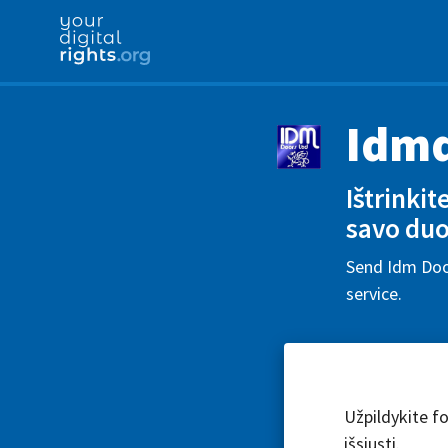
Idmd
Ištrinki
savo du
Send Idm Door
service.
Užpildykite fo
išsiųsti.