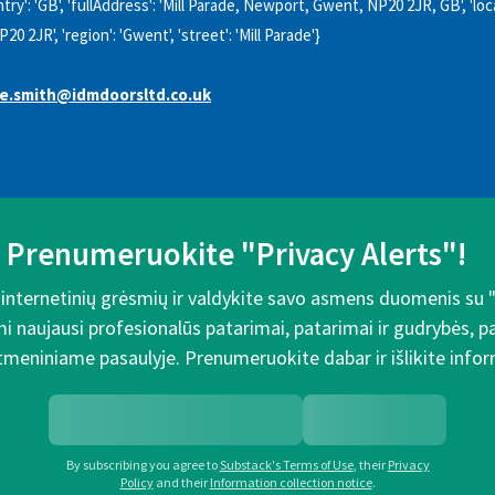
try': 'GB', 'fullAddress': 'Mill Parade, Newport, Gwent, NP20 2JR, GB', 'loca
20 2JR', 'region': 'Gwent', 'street': 'Mill Parade'}
e.smith@idmdoorsltd.co.uk
Prenumeruokite "Privacy Alerts"!
e internetinių grėsmių ir valdykite savo asmens duomenis su 
mi naujausi profesionalūs patarimai, patarimai ir gudrybės, 
meniniame pasaulyje. Prenumeruokite dabar ir išlikite inform
By subscribing you agree to
Substack's Terms of Use
,
their
Privacy
Policy
and their
Information collection notice
.