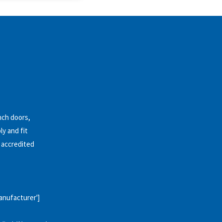
nch doors,
ly and fit
n accredited
anufacturer']