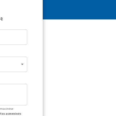
ją
ormacinėse
itos asmeninės