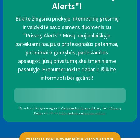
Alerts"!
Būkite žingsniu priekyje internetinių grėsmių
ir valdykite savo asmens duomenis su
"Privacy Alerts"! Mūsų naujienlaiškyje
pateikiami naujausi profesionalūs patarimai,
patarimai ir gudrybės, padėsiančios
apsaugoti jūsų privatumą skaitmeniniame
pasaulyje. Prenumeruokite dabar ir išlikite
informuoti bei įgalinti!
By subscribing you agree to
Substack's Terms of Use
,
their
Privacy
Policy
and their
Information collection notice
.
PATEIKITE PAGEIDAVIMĄ MŪSŲ VEIKSMŲ PLANE