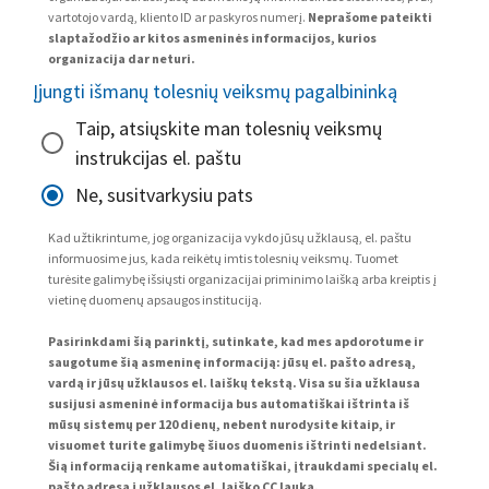
vartotojo vardą, kliento ID ar paskyros numerį.
Neprašome pateikti
slaptažodžio ar kitos asmeninės informacijos, kurios
organizacija dar neturi.
Įjungti išmanų tolesnių veiksmų pagalbininką
Taip, atsiųskite man tolesnių veiksmų
instrukcijas el. paštu
Ne, susitvarkysiu pats
Kad užtikrintume, jog organizacija vykdo jūsų užklausą, el. paštu
informuosime jus, kada reikėtų imtis tolesnių veiksmų. Tuomet
turėsite galimybę išsiųsti organizacijai priminimo laišką arba kreiptis į
vietinę duomenų apsaugos instituciją.
Pasirinkdami šią parinktį, sutinkate, kad mes apdorotume ir
saugotume šią asmeninę informaciją: jūsų el. pašto adresą,
vardą ir jūsų užklausos el. laiškų tekstą. Visa su šia užklausa
susijusi asmeninė informacija bus automatiškai ištrinta iš
mūsų sistemų per 120 dienų, nebent nurodysite kitaip, ir
visuomet turite galimybę šiuos duomenis ištrinti nedelsiant.
Šią informaciją renkame automatiškai, įtraukdami specialų el.
pašto adresą į užklausos el. laiško CC lauką.