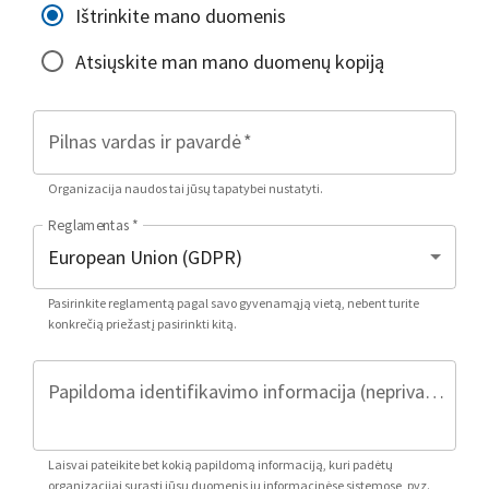
Ištrinkite mano duomenis
Atsiųskite man mano duomenų kopiją
Pilnas vardas ir pavardė
*
Organizacija naudos tai jūsų tapatybei nustatyti.
Reglamentas
*
Pasirinkite reglamentą pagal savo gyvenamąją vietą, nebent turite
konkrečią priežastį pasirinkti kitą.
Papildoma identifikavimo informacija (neprivaloma)
Laisvai pateikite bet kokią papildomą informaciją, kuri padėtų
organizacijai surasti jūsų duomenis jų informacinėse sistemose, pvz.,