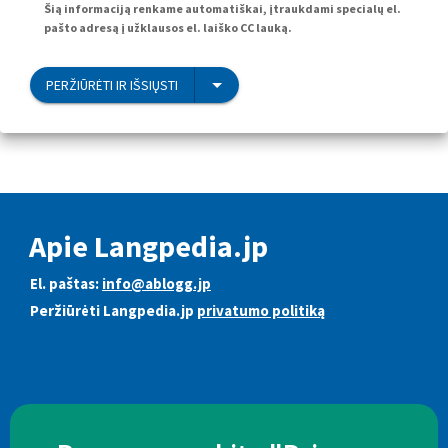
Šią informaciją renkame automatiškai, įtraukdami specialų el.
pašto adresą į užklausos el. laiško CC lauką.
PERŽIŪRĖTI IR IŠSIŲSTI
Apie Langpedia.jp
El. paštas:
info@ablogg.jp
Peržiūrėti Langpedia.jp
privatumo politiką