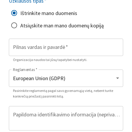
Užklausos tipas
*
Ištrinkite mano duomenis
Atsiųskite man mano duomenų kopiją
Pilnas vardas ir pavardė
*
Organizacija naudos tai jūsų tapatybei nustatyti.
Reglamentas
*
Pasirinkite reglamentą pagal savo gyvenamąją vietą, nebent turite
konkrečią priežastį pasirinkti kitą.
Papildoma identifikavimo informacija (neprivaloma)