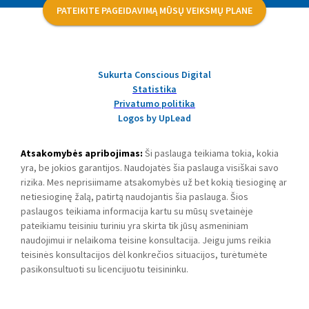
PATEIKITE PAGEIDAVIMĄ MŪSŲ VEIKSMŲ PLANE
Sukurta Conscious Digital
Statistika
Privatumo politika
Logos by UpLead
Atsakomybės apribojimas:
Ši paslauga teikiama tokia, kokia
yra, be jokios garantijos. Naudojatės šia paslauga visiškai savo
rizika. Mes neprisiimame atsakomybės už bet kokią tiesioginę ar
netiesioginę žalą, patirtą naudojantis šia paslauga. Šios
paslaugos teikiama informacija kartu su mūsų svetainėje
pateikiamu teisiniu turiniu yra skirta tik jūsų asmeniniam
naudojimui ir nelaikoma teisine konsultacija. Jeigu jums reikia
teisinės konsultacijos dėl konkrečios situacijos, turėtumėte
pasikonsultuoti su licencijuotu teisininku.