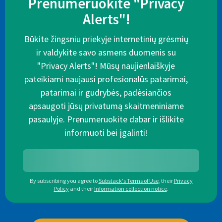
Prenumeruokite "Privacy
Alerts"!
Būkite žingsniu priekyje internetinių grėsmių
ir valdykite savo asmens duomenis su
"Privacy Alerts"! Mūsų naujienlaiškyje
pateikiami naujausi profesionalūs patarimai,
patarimai ir gudrybės, padėsiančios
apsaugoti jūsų privatumą skaitmeniniame
pasaulyje. Prenumeruokite dabar ir išlikite
informuoti bei įgalinti!
By subscribing you agree to
Substack's Terms of Use
,
their
Privacy
Policy
and their
Information collection notice
.