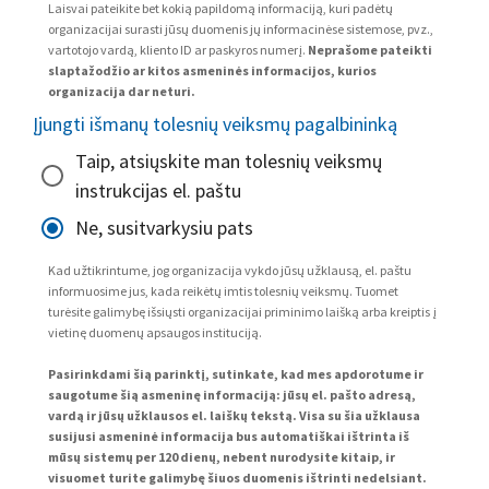
Laisvai pateikite bet kokią papildomą informaciją, kuri padėtų
organizacijai surasti jūsų duomenis jų informacinėse sistemose, pvz.,
vartotojo vardą, kliento ID ar paskyros numerį.
Neprašome pateikti
slaptažodžio ar kitos asmeninės informacijos, kurios
organizacija dar neturi.
Įjungti išmanų tolesnių veiksmų pagalbininką
Taip, atsiųskite man tolesnių veiksmų
instrukcijas el. paštu
Ne, susitvarkysiu pats
Kad užtikrintume, jog organizacija vykdo jūsų užklausą, el. paštu
informuosime jus, kada reikėtų imtis tolesnių veiksmų. Tuomet
turėsite galimybę išsiųsti organizacijai priminimo laišką arba kreiptis į
vietinę duomenų apsaugos instituciją.
Pasirinkdami šią parinktį, sutinkate, kad mes apdorotume ir
saugotume šią asmeninę informaciją: jūsų el. pašto adresą,
vardą ir jūsų užklausos el. laiškų tekstą. Visa su šia užklausa
susijusi asmeninė informacija bus automatiškai ištrinta iš
mūsų sistemų per 120 dienų, nebent nurodysite kitaip, ir
visuomet turite galimybę šiuos duomenis ištrinti nedelsiant.