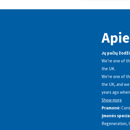
Apie
Jų pačių žodži
We’re one of th
the UK.
We’re one of th
the UK, and we 
years ago when 
Show more
Pramonė:
Cons
Įmonės special
Regeneration, O