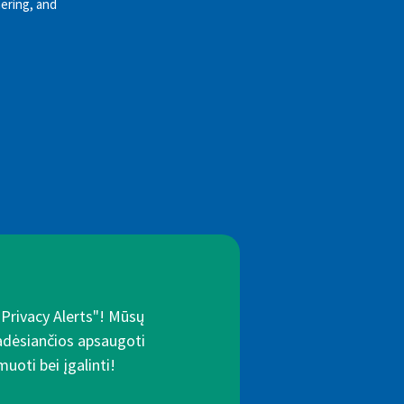
ering, and
"Privacy Alerts"! Mūsų
padėsiančios apsaugoti
uoti bei įgalinti!