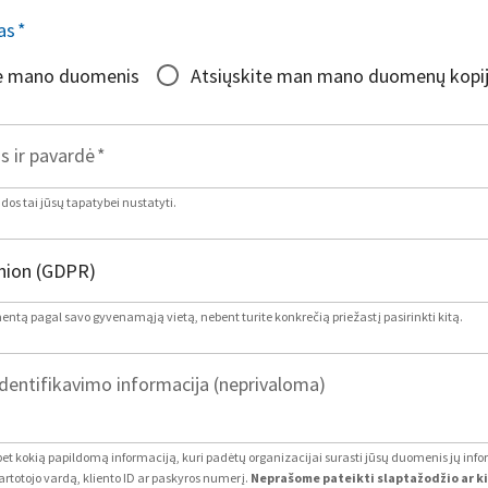
as
*
te mano duomenis
Atsiųskite man mano duomenų kopi
s ir pavardė
*
os tai jūsų tapatybei nustatyti.
mentą pagal savo gyvenamąją vietą, nebent turite konkrečią priežastį pasirinkti kitą.
dentifikavimo informacija (neprivaloma)
 bet kokią papildomą informaciją, kuri padėtų organizacijai surasti jūsų duomenis jų inf
artotojo vardą, kliento ID ar paskyros numerį.
Neprašome pateikti slaptažodžio ar k