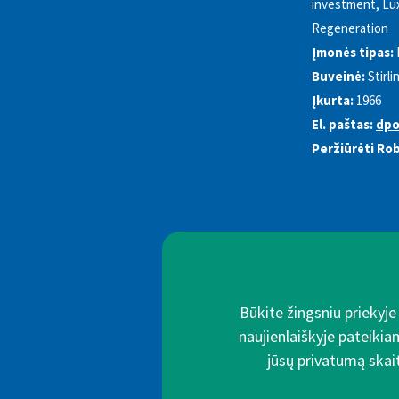
investment, Lux
Regeneration
Įmonės tipas:
Buveinė:
Stirli
Įkurta:
1966
El. paštas:
dpo
Peržiūrėti Ro
Būkite žingsniu priekyj
naujienlaiškyje pateikia
jūsų privatumą skait