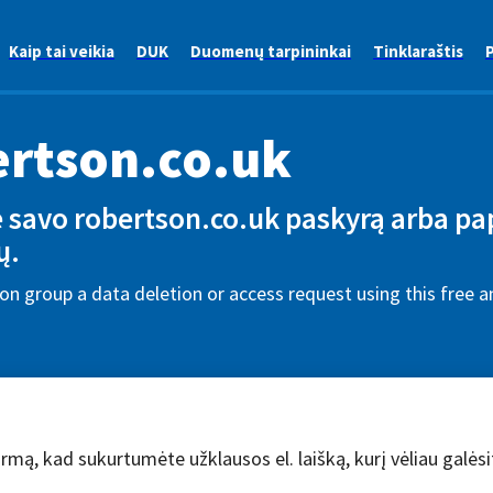
Kaip tai veikia
DUK
Duomenų tarpininkai
Tinklaraštis
P
rtson.co.uk
te savo robertson.co.uk paskyrą arba pa
ų.
n group a data deletion or access request using this free 
rmą, kad sukurtumėte užklausos el. laišką, kurį vėliau galėsit