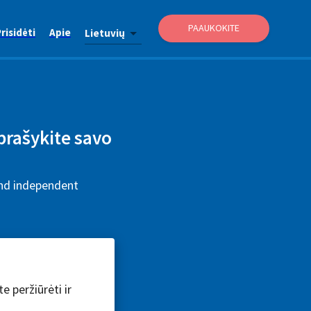
PAAUKOKITE
risidėti
Apie
Lietuvių
prašykite savo
and independent
e peržiūrėti ir