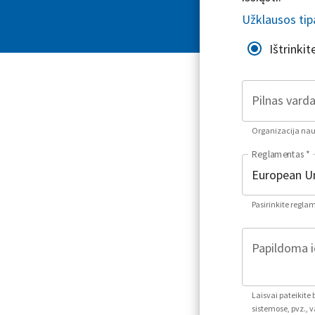
Užklausos tip
Ištrinki
Pilnas varda
Organizacija naud
Reglamentas
*
Pasirinkite regla
Papildoma i
Laisvai pateikite
sistemose, pvz., v