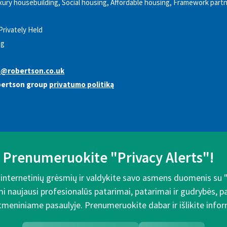
ury housebuilding, Social housing, Affordable housing, Framework partn
Privately Held
ng
@robertson.co.uk
bertson group
privatumo politiką
Prenumeruokite "Privacy Alerts"!
e internetinių grėsmių ir valdykite savo asmens duomenis su 
mi naujausi profesionalūs patarimai, patarimai ir gudrybės, 
meniniame pasaulyje. Prenumeruokite dabar ir išlikite inform