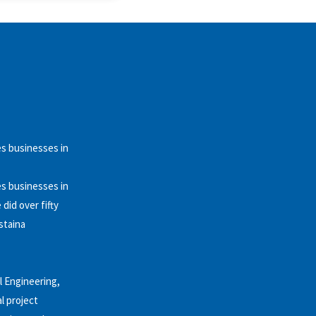
es businesses in
es businesses in
did over fifty
staina
l Engineering,
l project