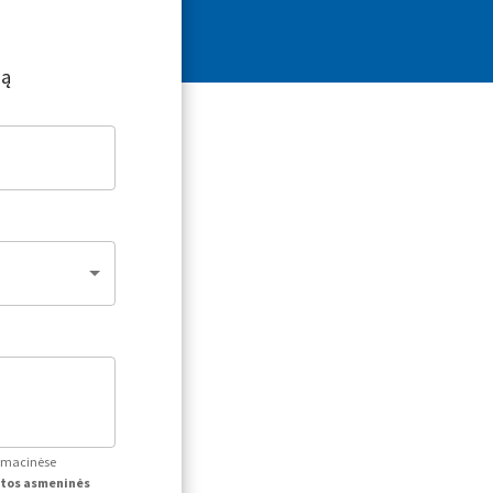
ją
ormacinėse
itos asmeninės