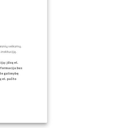
lesnių veiksmų.
instituciją.
ą: jūsų el.
nformacija bus
ite galimybę
 el. pašto