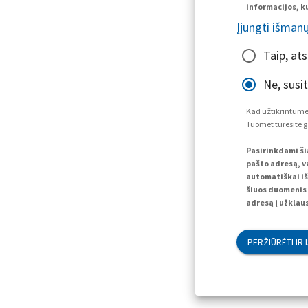
informacijos, ku
Įjungti išman
Taip, at
Ne, susi
Kad užtikrintume,
Tuomet turėsite g
Pasirinkdami ši
pašto adresą, va
automatiškai iš
šiuos duomenis 
adresą į užklaus
PERŽIŪRĖTI IR 