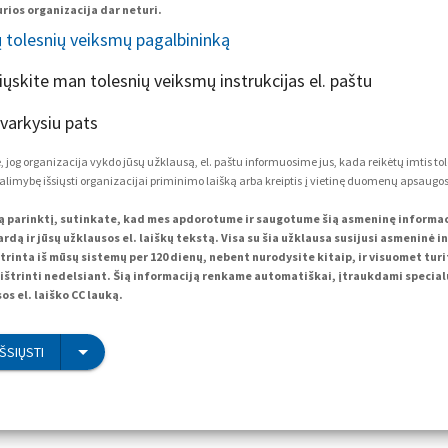
rios organizacija dar neturi.
ų tolesnių veiksmų pagalbininką
siųskite man tolesnių veiksmų instrukcijas el. paštu
tvarkysiu pats
 jog organizacija vykdo jūsų užklausą, el. paštu informuosime jus, kada reikėtų imtis to
alimybę išsiųsti organizacijai priminimo laišką arba kreiptis į vietinę duomenų apsaugos 
ą parinktį, sutinkate, kad mes apdorotume ir saugotume šią asmeninę informacij
rdą ir jūsų užklausos el. laiškų tekstą. Visa su šia užklausa susijusi asmeninė i
trinta iš mūsų sistemų per 120 dienų, nebent nurodysite kitaip, ir visuomet tur
ištrinti nedelsiant. Šią informaciją renkame automatiškai, įtraukdami specialų
os el. laiško CC lauką.
IŠSIŲSTI