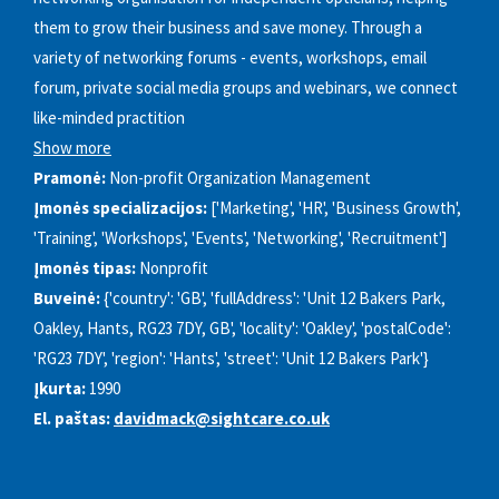
them to grow their business and save money. Through a
variety of networking forums - events, workshops, email
forum, private social media groups and webinars, we connect
like-minded practition
Show more
Pramonė:
Non-profit Organization Management
Įmonės specializacijos:
['Marketing', 'HR', 'Business Growth',
'Training', 'Workshops', 'Events', 'Networking', 'Recruitment']
Įmonės tipas:
Nonprofit
Buveinė:
{'country': 'GB', 'fullAddress': 'Unit 12 Bakers Park,
Oakley, Hants, RG23 7DY, GB', 'locality': 'Oakley', 'postalCode':
'RG23 7DY', 'region': 'Hants', 'street': 'Unit 12 Bakers Park'}
Įkurta:
1990
El. paštas:
davidmack@sightcare.co.uk