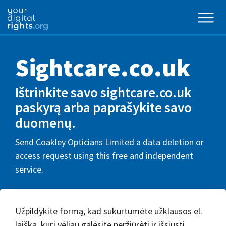
Sightcare.co.uk
Ištrinkite savo sightcare.co.uk
paskyrą arba paprašykite savo
duomenų.
Send Coakley Opticians Limited a data deletion or
access request using this free and independent
service.
Užpildykite formą, kad sukurtumėte užklausos el.
laišką, kurį vėliau galėsite peržiūrėti ir išsiųsti.