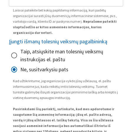
Laisvai pateikite bet kokią papildomą informaciją, kuri padėtų
organizacijai surasti jūsų duomenis jų informacinėse sistemose, pvz.,
vartotojo vardą, kliento ID ar paskyros numerį.
Neprašome pateikti
slaptažodžio ar kitos asmeninės informacijos, kurios
organizacija dar neturi.
Įjungti išmanų tolesnių veiksmų pagalbininką
Taip, atsiųskite man tolesnių veiksmų
instrukcijas el. paštu
Ne, susitvarkysiu pats
Kad užtikrintume, jog organizacija vykdo jūsų užklausą, el. paštu
informuosime jus, kada reikėtų imtis tolesnių veiksmų. Tuomet
turėsite galimybę išsiųsti organizacijai priminimo laišką arba kreiptis į
vietinę duomenų apsaugos instituciją.
Pasirinkdami šią parinktį, sutinkate, kad mes apdorotume ir
saugotume šią asmeninę informaciją: jūsų el. pašto adresą,
vardą ir jūsų užklausos el. laiškų tekstą. Visa su šia užklausa
susijusi asmeninė informacija bus automatiškai ištrinta iš
mūsų sistemų per 120 dienų, nebent nurodysite kitaip, ir