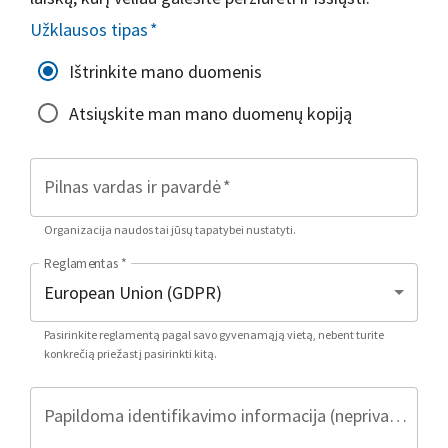
Užklausos tipas
*
Ištrinkite mano duomenis
Atsiųskite man mano duomenų kopiją
Pilnas vardas ir pavardė
*
Organizacija naudos tai jūsų tapatybei nustatyti.
Reglamentas
*
Pasirinkite reglamentą pagal savo gyvenamąją vietą, nebent turite
konkrečią priežastį pasirinkti kitą.
Papildoma identifikavimo informacija (neprivaloma)