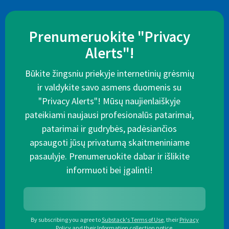
Prenumeruokite "Privacy
Alerts"!
Būkite žingsniu priekyje internetinių grėsmių
ir valdykite savo asmens duomenis su
"Privacy Alerts"! Mūsų naujienlaiškyje
pateikiami naujausi profesionalūs patarimai,
patarimai ir gudrybės, padėsiančios
apsaugoti jūsų privatumą skaitmeniniame
pasaulyje. Prenumeruokite dabar ir išlikite
informuoti bei įgalinti!
By subscribing you agree to
Substack's Terms of Use
,
their
Privacy
Policy
and their
Information collection notice
.