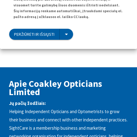
visuomet turite galimybę šiuos duomenis ištrinti nedelsiant.
Šią informaciją renkame automatiškai, įtraukdami specialų el.
pašto adresą į užklausos el. laiško CC lauką.
PERŽIŪRĖTI IR IŠSIŲSTI
Apie Coakley Opticians
Limited
Jų pačių žodžiais:
Helping Independent Opticians and Optometrists to grow
their business and connect with other independent practices.
SightCare is a membership business and marketing
networking organisation for independent opticians, helping