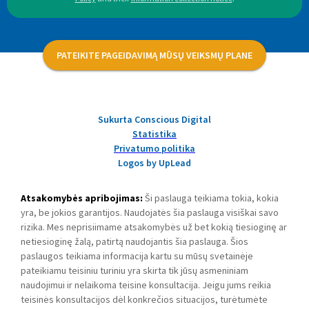
PATEIKITE PAGEIDAVIMĄ MŪSŲ VEIKSMŲ PLANE
Sukurta Conscious Digital
Statistika
Privatumo politika
Logos by UpLead
Atsakomybės apribojimas:
Ši paslauga teikiama tokia, kokia
yra, be jokios garantijos. Naudojatės šia paslauga visiškai savo
rizika. Mes neprisiimame atsakomybės už bet kokią tiesioginę ar
netiesioginę žalą, patirtą naudojantis šia paslauga. Šios
paslaugos teikiama informacija kartu su mūsų svetainėje
pateikiamu teisiniu turiniu yra skirta tik jūsų asmeniniam
naudojimui ir nelaikoma teisine konsultacija. Jeigu jums reikia
teisinės konsultacijos dėl konkrečios situacijos, turėtumėte