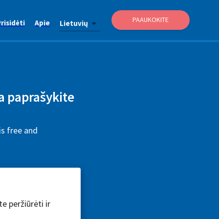
PAAUKOKITE
risidėti
Apie
Lietuvių
ba paprašykite
is free and
e peržiūrėti ir