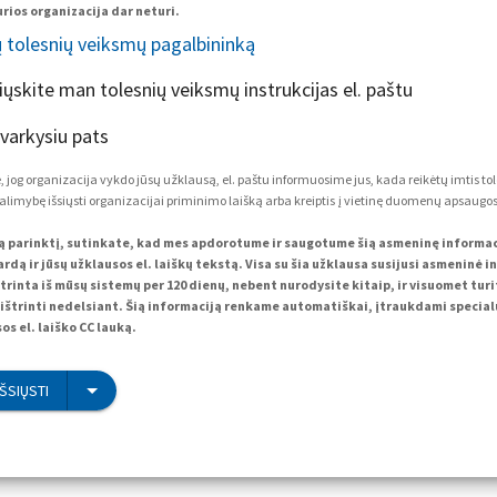
rios organizacija dar neturi.
ų tolesnių veiksmų pagalbininką
siųskite man tolesnių veiksmų instrukcijas el. paštu
tvarkysiu pats
 jog organizacija vykdo jūsų užklausą, el. paštu informuosime jus, kada reikėtų imtis to
alimybę išsiųsti organizacijai priminimo laišką arba kreiptis į vietinę duomenų apsaugos 
ą parinktį, sutinkate, kad mes apdorotume ir saugotume šią asmeninę informacij
rdą ir jūsų užklausos el. laiškų tekstą. Visa su šia užklausa susijusi asmeninė i
trinta iš mūsų sistemų per 120 dienų, nebent nurodysite kitaip, ir visuomet tur
ištrinti nedelsiant. Šią informaciją renkame automatiškai, įtraukdami specialų
os el. laiško CC lauką.
IŠSIŲSTI