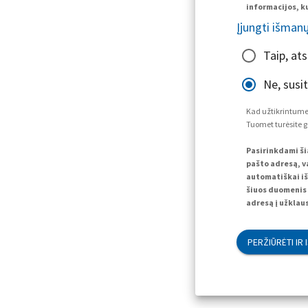
informacijos, ku
Įjungti išman
Taip, at
Ne, susi
Kad užtikrintume,
Tuomet turėsite g
Pasirinkdami ši
pašto adresą, va
automatiškai iš
šiuos duomenis 
adresą į užklaus
PERŽIŪRĖTI IR 