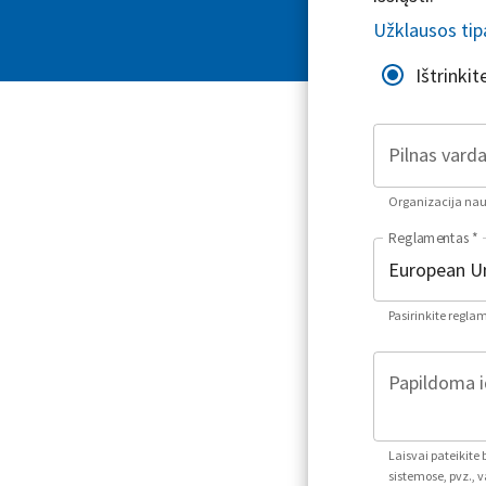
Užklausos tip
Ištrinki
Pilnas varda
Organizacija naud
Reglamentas
*
Pasirinkite regla
Papildoma i
Laisvai pateikite
sistemose, pvz., v