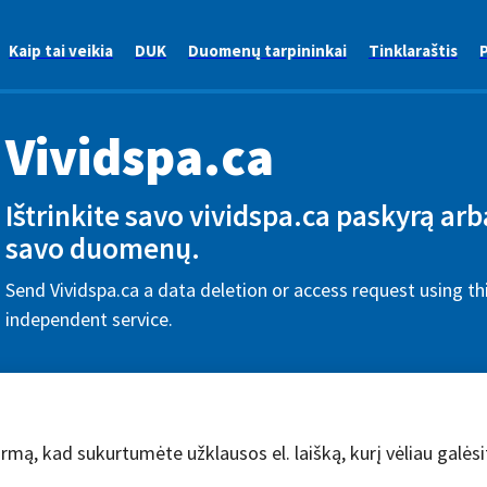
Kaip tai veikia
DUK
Duomenų tarpininkai
Tinklaraštis
P
Vividspa.ca
Ištrinkite savo vividspa.ca paskyrą ar
savo duomenų.
Send Vividspa.ca a data deletion or access request using th
independent service.
rmą, kad sukurtumėte užklausos el. laišką, kurį vėliau galėsit