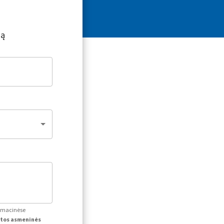
ją
ormacinėse
itos asmeninės