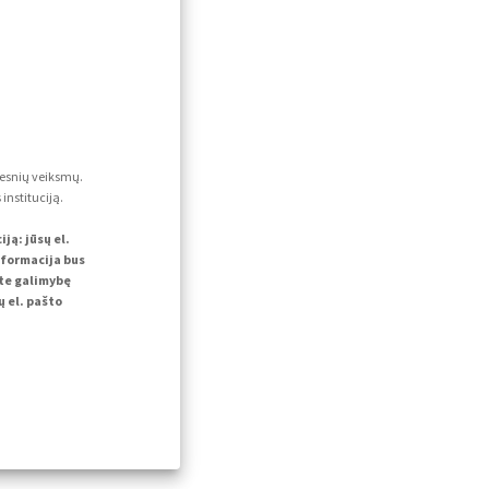
lesnių veiksmų.
instituciją.
ą: jūsų el.
nformacija bus
ite galimybę
 el. pašto