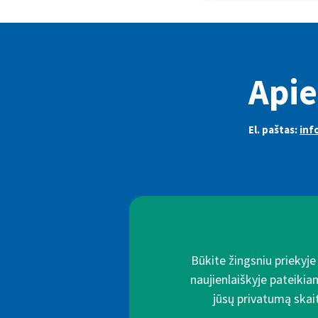
Apie
El. paštas:
inf
Būkite žingsniu priekyj
naujienlaiškyje pateikia
jūsų privatumą skait