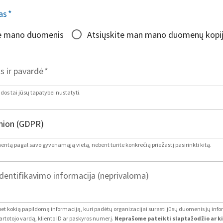
as
*
te mano duomenis
Atsiųskite man mano duomenų kopi
s ir pavardė
*
os tai jūsų tapatybei nustatyti.
mentą pagal savo gyvenamąją vietą, nebent turite konkrečią priežastį pasirinkti kitą.
dentifikavimo informacija (neprivaloma)
 bet kokią papildomą informaciją, kuri padėtų organizacijai surasti jūsų duomenis jų inf
artotojo vardą, kliento ID ar paskyros numerį.
Neprašome pateikti slaptažodžio ar k