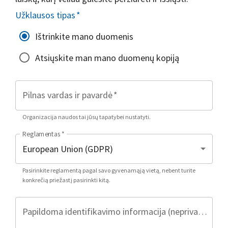
Užklausos tipas
*
Ištrinkite mano duomenis
Atsiųskite man mano duomenų kopiją
Pilnas vardas ir pavardė
*
Organizacija naudos tai jūsų tapatybei nustatyti.
Reglamentas
*
Pasirinkite reglamentą pagal savo gyvenamąją vietą, nebent turite
konkrečią priežastį pasirinkti kitą.
Papildoma identifikavimo informacija (neprivaloma)