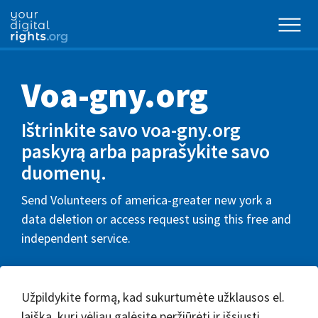
Voa-gny.org
Ištrinkite savo voa-gny.org
paskyrą arba paprašykite savo
duomenų.
Send Volunteers of america-greater new york a
data deletion or access request using this free and
independent service.
Užpildykite formą, kad sukurtumėte užklausos el.
laišką, kurį vėliau galėsite peržiūrėti ir išsiųsti.