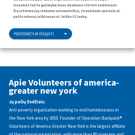
visuomet turite galimybę šiuos duomenis ištrinti nedelsiant.
Šią informaciją renkame automatiškai, įtraukdami specialų el.
pašto adresą į užklausos el. laiško CC lauką.
PERŽIŪRĖTI IR IŠSIŲSTI
Apie Volunteers of america-
greater new york
Jų pačių žodžiais:
Anti-poverty organization working to end homelessness in
the New York area by 2050. Founder of Operation Backpack®
Volunteers of America-Greater New York is the largest affiliate
of the national organization, with more than 80 programs and