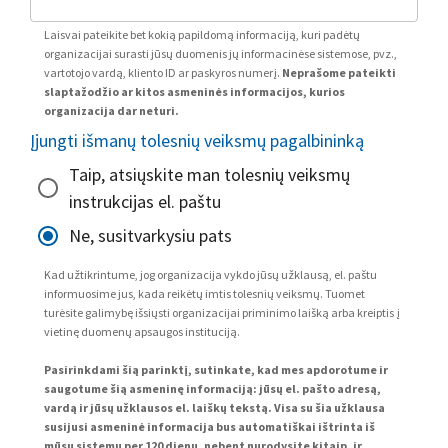
Laisvai pateikite bet kokią papildomą informaciją, kuri padėtų
organizacijai surasti jūsų duomenis jų informacinėse sistemose, pvz.,
vartotojo vardą, kliento ID ar paskyros numerį.
Neprašome pateikti
slaptažodžio ar kitos asmeninės informacijos, kurios
organizacija dar neturi.
Įjungti išmanų tolesnių veiksmų pagalbininką
Taip, atsiųskite man tolesnių veiksmų
instrukcijas el. paštu
Ne, susitvarkysiu pats
Kad užtikrintume, jog organizacija vykdo jūsų užklausą, el. paštu
informuosime jus, kada reikėtų imtis tolesnių veiksmų. Tuomet
turėsite galimybę išsiųsti organizacijai priminimo laišką arba kreiptis į
vietinę duomenų apsaugos instituciją.
Pasirinkdami šią parinktį, sutinkate, kad mes apdorotume ir
saugotume šią asmeninę informaciją: jūsų el. pašto adresą,
vardą ir jūsų užklausos el. laiškų tekstą. Visa su šia užklausa
susijusi asmeninė informacija bus automatiškai ištrinta iš
mūsų sistemų per 120 dienų, nebent nurodysite kitaip, ir