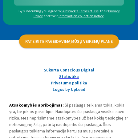
By subscribing you agree to
Substack's Terms of Use
,
their
Privacy
Policy
and their
Information collection notice
.
PATEIKITE PAGEIDAVIMĄ MŪSŲ VEIKSMŲ PLANE
Sukurta Conscious Digital
Statistika
Privatumo politika
Logos by UpLead
Atsakomybės apribojimas:
Ši paslauga teikiama tokia, kokia
yra, be jokios garantijos. Naudojatės šia paslauga visiškai savo
rizika. Mes neprisiimame atsakomybės už bet kokią tiesioginę ar
netiesioginę žalą, patirtą naudojantis šia paslauga. Šios
paslaugos teikiama informacija kartu su mūsų svetainėje
pateikiamu teisiniu turiniu yra skirta tik jūsų asmeniniam