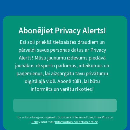
Abonējiet Privacy Alerts!
Esi soli priekšā tiešsaistes draudiem un
pārvaldi savus personas datus ar Privacy
Alerts! Mūsu jaunumu izdevums piedāvā
jaunākos ekspertu padomus, ieteikumus un
paņēmienus, lai aizsargātu tavu privātumu
digitālajā vidē. Abonē tūlīt, lai būtu
informēts un varētu rīkoties!
By subscribing you agree to
Substack's Terms of Use
,
their
Privacy
Policy
and their
Information collection notice
.