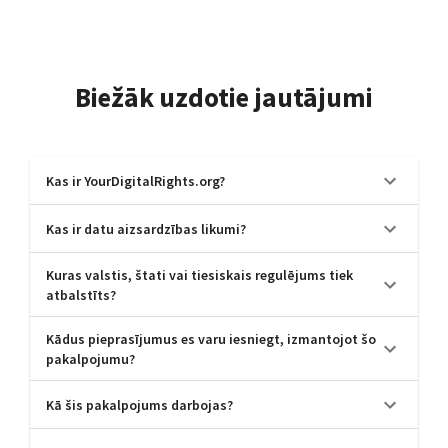
Biežāk uzdotie jautājumi
Kas ir YourDigitalRights.org?
Kas ir datu aizsardzības likumi?
Kuras valstis, štati vai tiesiskais regulējums tiek
atbalstīts?
Kādus pieprasījumus es varu iesniegt, izmantojot šo
pakalpojumu?
Kā šis pakalpojums darbojas?