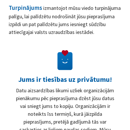
Turpinājums
izmantojot mūsu viedo turpinājuma
palīgu, lai palīdzētu nodrošināt jūsu pieprasījuma
izpildi un pat palīdzētu jums iesniegt sūdzību
attiecīgajai valsts uzraudzības iestādei.
Jums ir tiesības uz privātumu!
Datu aizsardzības likumi uzliek organizācijām
pienākumu pēc pieprasījuma dzēst jūsu datus
vai sniegt jums to kopiju. Organizācijām ir
noteikts īss termiņš, kurā jāizpilda
pieprasījums, pretējā gadījumā tās var
saskarties ar lieliem naudas sodiem. Mūsu