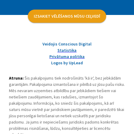
IZSAKIET VĒLĒŠANOS MŪSU CEĻVEDĪ
Veidojis Conscious Digital
Statistika
Privātuma politika
Logos by UpLead
Atruna:
Šis pakalpojums tiek nodrošināts 'kā ir', bez jebkādām
garantijām. Pakalpojuma izmantošana ir pilnībā uz jūsu pašu risku.
Mēs nevaram uzņemties atbildību par jebkādiem tiešiem vai
netiešiem zaudējumiem, kas radušies, izmantojot šo
pakalpojumu. Informācija, ko sniedz šis pakalpojums, kā arī
saturs mūsu vietnē par juridiskiem jautājumiem, ir paredzēti tikai
jūsu personīgai lietošanai un netiek uzskatīti par juridisku
padomu. Ja jums ir nepieciešams juridisks padoms konkrētas
problēmas risināšanai, lūdzu, konsultējieties ar licencētu