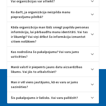
Vai organizācijas var atteikt?
Ko darīt, ja organizācija neizpilda manu
pieprasījumu pilnībā?
Kāda organizācija man lūdz sniegt papildu personas
informāciju, lai pārbaudītu manu identitāti. Vai tas
ir likumīgi? Vai viņi drīkst šo informāciju izmantot
citiem nolūkiem?
Kas nodrošina šo pakalpojumu? Vai varu jums
uzticēties?
Manā valstī ir pieņemts jauns datu aizsardzības
likums. Vai jūs to atbalstīsiet?
Man ir vēl viens jautājums, kā es varu ar jums
sazināties?
Šis pakalpojums ir lielisks. Vai varu palīdzēt?