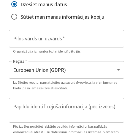
Dzēsiet manus datus
Sūtiet man manas informācijas kopiju
Pilns vārds un uzvārds
*
Organizācija izmantos to, lai identificētu jūs.
Regula
*
Izvēlieties regulu, pamatojoties uz savu dzīvesvietu, ja vien jums nav
kāda īpaša iemesla izvēlēties citādi.
Papildu identificējoša informācija (pēc izvēles)
Pēc izvēles norādiet jebkādu papildu informāciju, kas palīdzēs
organizācijai atrast jūsu datus viņu informācijas sistēmās, piemēram,