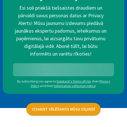
Esi soli priekšā tiešsaistes draudiem un
pārvaldi savus personas datus ar Privacy
Alerts! Mūsu jaunumu izdevums piedāvā
jaunākos ekspertu padomus, ieteikumus un
paņēmienus, lai aizsargātu tavu privātumu
digitālajā vidē. Abonē tūlīt, lai būtu
informēts un varētu rīkoties!
By subscribing you agree to
Substack's Terms of Use
,
their
Privacy
Policy
and their
Information collection notice
.
IZSAKIET VĒLĒŠANOS MŪSU CEĻVEDĪ