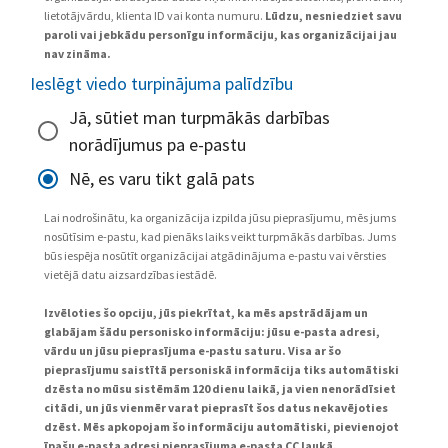
lietotājvārdu, klienta ID vai konta numuru.
Lūdzu, nesniedziet savu
paroli vai jebkādu personīgu informāciju, kas organizācijai jau
nav zināma.
Ieslēgt viedo turpinājuma palīdzību
Jā, sūtiet man turpmākās darbības
norādījumus pa e-pastu
Nē, es varu tikt galā pats
Lai nodrošinātu, ka organizācija izpilda jūsu pieprasījumu, mēs jums
nosūtīsim e-pastu, kad pienāks laiks veikt turpmākās darbības. Jums
būs iespēja nosūtīt organizācijai atgādinājuma e-pastu vai vērsties
vietējā datu aizsardzības iestādē.
Izvēloties šo opciju, jūs piekrītat, ka mēs apstrādājam un
glabājam šādu personisko informāciju: jūsu e-pasta adresi,
vārdu un jūsu pieprasījuma e-pastu saturu. Visa ar šo
pieprasījumu saistītā personiskā informācija tiks automātiski
dzēsta no mūsu sistēmām 120 dienu laikā, ja vien nenorādīsiet
citādi, un jūs vienmēr varat pieprasīt šos datus nekavējoties
dzēst. Mēs apkopojam šo informāciju automātiski, pievienojot
īpašu e-pasta adresi pieprasījuma e-pasta CC laukā.