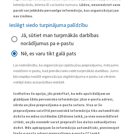
lietotājvārdu, klienta ID vai konta numuru.
Lūdzu, nesniedziet savu
paroli vai jebkādu personīgu informāciju, kas organizācijai jau
nav zināma.
Ieslēgt viedo turpinājuma palīdzību
Jā, sūtiet man turpmākās darbības
norādījumus pa e-pastu
Nē, es varu tikt galā pats
Lai nodrošinātu, ka organizācija izpilda jūsu pieprasījumu, mēs jums
nosūtīsim e-pastu, kad pienāks laiks veikt turpmākās darbības. Jums
būs iespēja nosūtīt organizācijai atgādinājuma e-pastu vai vērsties
vietējā datu aizsardzības iestādē.
Izvēloties šo opciju, jūs piekrītat, ka mēs apstrādājam un
glabājam šādu personisko informāciju: jūsu e-pasta adresi,
vārdu un jūsu pieprasījuma e-pastu saturu. Visa ar šo
pieprasījumu saistītā personiskā informācija tiks automātiski
dzēsta no mūsu sistēmām 120 dienu laikā, ja vien nenorādīsiet
citādi, un jūs vienmēr varat pieprasīt šos datus nekavējoties
dzēst. Mēs apkopojam šo informāciju automātiski, pievienojot
īpašu e-pasta adresi pieprasījuma e-pasta CC laukā.