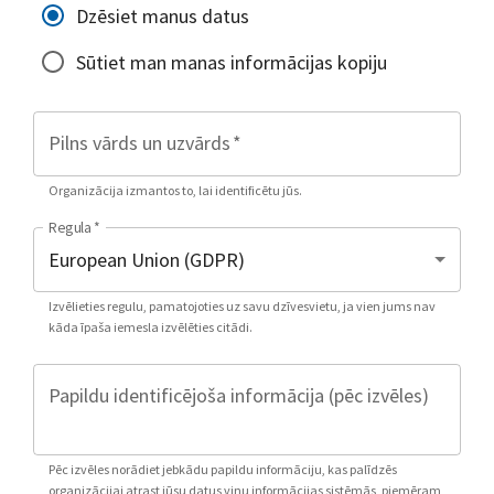
Dzēsiet manus datus
Sūtiet man manas informācijas kopiju
Pilns vārds un uzvārds
*
Organizācija izmantos to, lai identificētu jūs.
Regula
*
Izvēlieties regulu, pamatojoties uz savu dzīvesvietu, ja vien jums nav
kāda īpaša iemesla izvēlēties citādi.
Papildu identificējoša informācija (pēc izvēles)
Pēc izvēles norādiet jebkādu papildu informāciju, kas palīdzēs
organizācijai atrast jūsu datus viņu informācijas sistēmās, piemēram,