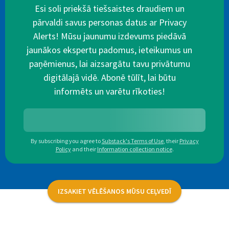
Esi soli priekšā tiešsaistes draudiem un
pārvaldi savus personas datus ar Privacy
Alerts! Mūsu jaunumu izdevums piedāvā
jaunākos ekspertu padomus, ieteikumus un
paņēmienus, lai aizsargātu tavu privātumu
digitālajā vidē. Abonē tūlīt, lai būtu
informēts un varētu rīkoties!
By subscribing you agree to
Substack's Terms of Use
,
their
Privacy
Policy
and their
Information collection notice
.
IZSAKIET VĒLĒŠANOS MŪSU CEĻVEDĪ