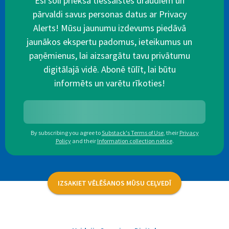
Esi soli priekšā tiešsaistes draudiem un
pārvaldi savus personas datus ar Privacy
Alerts! Mūsu jaunumu izdevums piedāvā
jaunākos ekspertu padomus, ieteikumus un
paņēmienus, lai aizsargātu tavu privātumu
digitālajā vidē. Abonē tūlīt, lai būtu
informēts un varētu rīkoties!
By subscribing you agree to
Substack's Terms of Use
,
their
Privacy
Policy
and their
Information collection notice
.
IZSAKIET VĒLĒŠANOS MŪSU CEĻVEDĪ