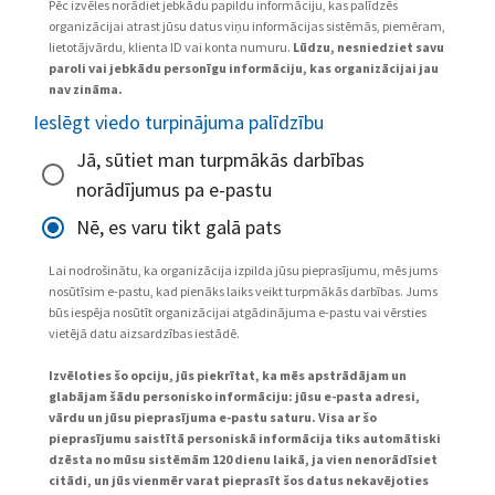
Pēc izvēles norādiet jebkādu papildu informāciju, kas palīdzēs
organizācijai atrast jūsu datus viņu informācijas sistēmās, piemēram,
lietotājvārdu, klienta ID vai konta numuru.
Lūdzu, nesniedziet savu
paroli vai jebkādu personīgu informāciju, kas organizācijai jau
nav zināma.
Ieslēgt viedo turpinājuma palīdzību
Jā, sūtiet man turpmākās darbības
norādījumus pa e-pastu
Nē, es varu tikt galā pats
Lai nodrošinātu, ka organizācija izpilda jūsu pieprasījumu, mēs jums
nosūtīsim e-pastu, kad pienāks laiks veikt turpmākās darbības. Jums
būs iespēja nosūtīt organizācijai atgādinājuma e-pastu vai vērsties
vietējā datu aizsardzības iestādē.
Izvēloties šo opciju, jūs piekrītat, ka mēs apstrādājam un
glabājam šādu personisko informāciju: jūsu e-pasta adresi,
vārdu un jūsu pieprasījuma e-pastu saturu. Visa ar šo
pieprasījumu saistītā personiskā informācija tiks automātiski
dzēsta no mūsu sistēmām 120 dienu laikā, ja vien nenorādīsiet
citādi, un jūs vienmēr varat pieprasīt šos datus nekavējoties