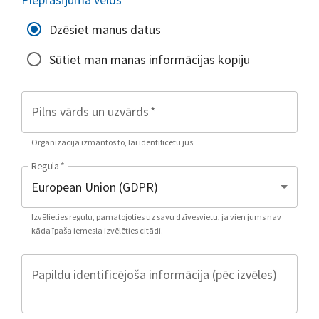
Dzēsiet manus datus
Sūtiet man manas informācijas kopiju
Pilns vārds un uzvārds
*
Organizācija izmantos to, lai identificētu jūs.
Regula
*
Izvēlieties regulu, pamatojoties uz savu dzīvesvietu, ja vien jums nav
kāda īpaša iemesla izvēlēties citādi.
Papildu identificējoša informācija (pēc izvēles)