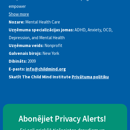
empower
Show more
Nozare:
Mental Health Care
Uzņēmuma specializācijas jomas:
ADHD, Anxiety, OCD,
Depression, and Mental Health
Uzņēmuma veids:
Nonprofit
Galvenais birojs:
New York
Dibināts:
2009
E-pasts:
info@childmind.org
Skatīt The Child Mind Institute
Privātuma politiku
Abonējiet Privacy Alerts!