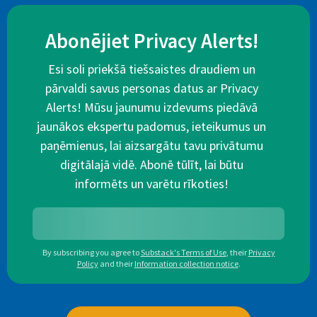
Abonējiet Privacy Alerts!
Esi soli priekšā tiešsaistes draudiem un
pārvaldi savus personas datus ar Privacy
Alerts! Mūsu jaunumu izdevums piedāvā
jaunākos ekspertu padomus, ieteikumus un
paņēmienus, lai aizsargātu tavu privātumu
digitālajā vidē. Abonē tūlīt, lai būtu
informēts un varētu rīkoties!
By subscribing you agree to
Substack's Terms of Use
,
their
Privacy
Policy
and their
Information collection notice
.