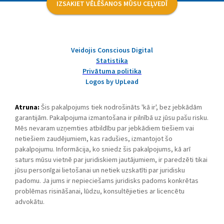
IZSAKIET VĒLĒŠANOS MŪSU CEĻVEDĪ
Veidojis Conscious Digital
Statistika
Privātuma politika
Logos by UpLead
Atruna:
Šis pakalpojums tiek nodrošināts 'kā ir', bez jebkādām
garantijām. Pakalpojuma izmantošana ir pilnībā uz jūsu pašu risku.
Mēs nevaram uzņemties atbildību par jebkādiem tiešiem vai
netiešiem zaudējumiem, kas radušies, izmantojot šo
pakalpojumu. Informācija, ko sniedz šis pakalpojums, kā arī
saturs mūsu vietnē par juridiskiem jautājumiem, ir paredzēti tikai
jūsu personīgai lietošanai un netiek uzskatīti par juridisku
padomu. Ja jums ir nepieciešams juridisks padoms konkrētas
problēmas risināšanai, lūdzu, konsultējieties ar licencētu
advokātu.