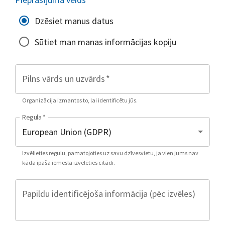
Dzēsiet manus datus
Sūtiet man manas informācijas kopiju
Pilns vārds un uzvārds
*
Organizācija izmantos to, lai identificētu jūs.
Regula
*
Izvēlieties regulu, pamatojoties uz savu dzīvesvietu, ja vien jums nav
kāda īpaša iemesla izvēlēties citādi.
Papildu identificējoša informācija (pēc izvēles)