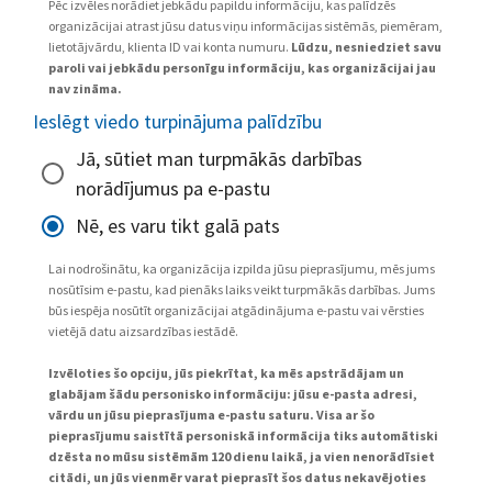
Pēc izvēles norādiet jebkādu papildu informāciju, kas palīdzēs
organizācijai atrast jūsu datus viņu informācijas sistēmās, piemēram,
lietotājvārdu, klienta ID vai konta numuru.
Lūdzu, nesniedziet savu
paroli vai jebkādu personīgu informāciju, kas organizācijai jau
nav zināma.
Ieslēgt viedo turpinājuma palīdzību
Jā, sūtiet man turpmākās darbības
norādījumus pa e-pastu
Nē, es varu tikt galā pats
Lai nodrošinātu, ka organizācija izpilda jūsu pieprasījumu, mēs jums
nosūtīsim e-pastu, kad pienāks laiks veikt turpmākās darbības. Jums
būs iespēja nosūtīt organizācijai atgādinājuma e-pastu vai vērsties
vietējā datu aizsardzības iestādē.
Izvēloties šo opciju, jūs piekrītat, ka mēs apstrādājam un
glabājam šādu personisko informāciju: jūsu e-pasta adresi,
vārdu un jūsu pieprasījuma e-pastu saturu. Visa ar šo
pieprasījumu saistītā personiskā informācija tiks automātiski
dzēsta no mūsu sistēmām 120 dienu laikā, ja vien nenorādīsiet
citādi, un jūs vienmēr varat pieprasīt šos datus nekavējoties