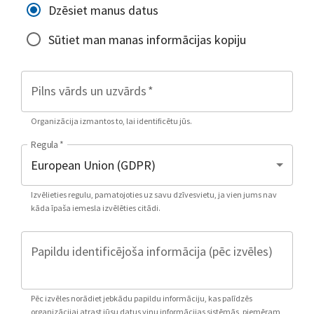
Dzēsiet manus datus
Sūtiet man manas informācijas kopiju
Pilns vārds un uzvārds
*
Organizācija izmantos to, lai identificētu jūs.
Regula
*
Izvēlieties regulu, pamatojoties uz savu dzīvesvietu, ja vien jums nav
kāda īpaša iemesla izvēlēties citādi.
Papildu identificējoša informācija (pēc izvēles)
Pēc izvēles norādiet jebkādu papildu informāciju, kas palīdzēs
organizācijai atrast jūsu datus viņu informācijas sistēmās, piemēram,