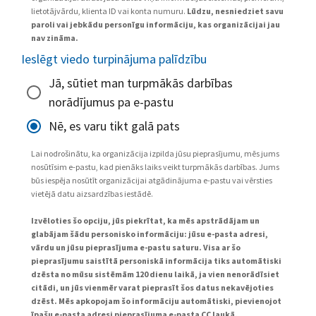
lietotājvārdu, klienta ID vai konta numuru.
Lūdzu, nesniedziet savu
paroli vai jebkādu personīgu informāciju, kas organizācijai jau
nav zināma.
Ieslēgt viedo turpinājuma palīdzību
Jā, sūtiet man turpmākās darbības
norādījumus pa e-pastu
Nē, es varu tikt galā pats
Lai nodrošinātu, ka organizācija izpilda jūsu pieprasījumu, mēs jums
nosūtīsim e-pastu, kad pienāks laiks veikt turpmākās darbības. Jums
būs iespēja nosūtīt organizācijai atgādinājuma e-pastu vai vērsties
vietējā datu aizsardzības iestādē.
Izvēloties šo opciju, jūs piekrītat, ka mēs apstrādājam un
glabājam šādu personisko informāciju: jūsu e-pasta adresi,
vārdu un jūsu pieprasījuma e-pastu saturu. Visa ar šo
pieprasījumu saistītā personiskā informācija tiks automātiski
dzēsta no mūsu sistēmām 120 dienu laikā, ja vien nenorādīsiet
citādi, un jūs vienmēr varat pieprasīt šos datus nekavējoties
dzēst. Mēs apkopojam šo informāciju automātiski, pievienojot
īpašu e-pasta adresi pieprasījuma e-pasta CC laukā.