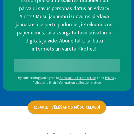
Esi soli priekšā tiešsaistes draudiem un
pārvaldi savus personas datus ar Privacy
Alerts! Mūsu jaunumu izdevums piedāvā
jaunākos ekspertu padomus, ieteikumus un
paņēmienus, lai aizsargātu tavu privātumu
digitālajā vidē. Abonē tūlīt, lai būtu
informēts un varētu rīkoties!
By subscribing you agree to
Substack's Terms of Use
,
their
Privacy
Policy
and their
Information collection notice
.
IZSAKIET VĒLĒŠANOS MŪSU CEĻVEDĪ