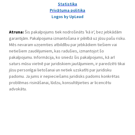
Statistika
Privātuma politika
Logos by UpLead
Atruna:
Šis pakalpojums tiek nodrošināts 'kā ir', bez jebkādām
garantijām. Pakalpojuma izmantošana ir pilnībā uz jūsu pašu risku.
Mēs nevaram uzņemties atbildību par jebkādiem tiešiem vai
netiešiem zaudējumiem, kas radušies, izmantojot šo
pakalpojumu. Informācija, ko sniedz šis pakalpojums, kā arī
saturs mūsu vietnē par juridiskiem jautājumiem, ir paredzēti tikai
jūsu personīgai lietošanai un netiek uzskatīti par juridisku
padomu. Ja jums ir nepieciešams juridisks padoms konkrētas
problēmas risināšanai, lūdzu, konsultējieties ar licencētu
advokātu.