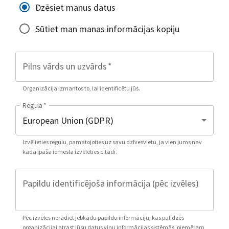
Dzēsiet manus datus
Sūtiet man manas informācijas kopiju
Pilns vārds un uzvārds
*
Organizācija izmantos to, lai identificētu jūs.
Regula
*
Izvēlieties regulu, pamatojoties uz savu dzīvesvietu, ja vien jums nav
kāda īpaša iemesla izvēlēties citādi.
Papildu identificējoša informācija (pēc izvēles)
Pēc izvēles norādiet jebkādu papildu informāciju, kas palīdzēs
organizācijai atrast jūsu datus viņu informācijas sistēmās, piemēram,