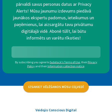
pārvaldi savus personas datus ar Privacy
Alerts! Mūsu jaunumu izdevums piedāvā
jaunākos ekspertu padomus, ieteikumus un
paņēmienus, lai aizsargātu tavu privātumu
digitālajā vidē. Abonē tūlīt, lai būtu
informēts un varētu rīkoties!
By subscribing you agree to
Substack's Terms of Use
,
their
Privacy
Policy
and their
Information collection notice
.
IZSAKIET VĒLĒŠANOS MŪSU CEĻVEDĪ
Veidojis Conscious Digital