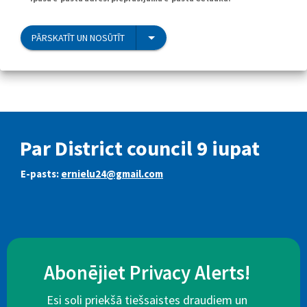
PĀRSKATĪT UN NOSŪTĪT
Par District council 9 iupat
E-pasts:
ernielu24@gmail.com
Abonējiet Privacy Alerts!
Esi soli priekšā tiešsaistes draudiem un