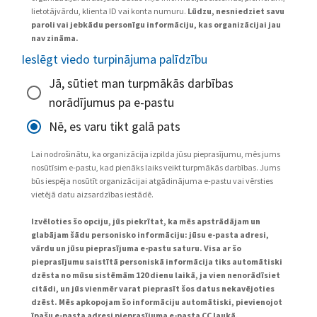
lietotājvārdu, klienta ID vai konta numuru.
Lūdzu, nesniedziet savu
paroli vai jebkādu personīgu informāciju, kas organizācijai jau
nav zināma.
Ieslēgt viedo turpinājuma palīdzību
Jā, sūtiet man turpmākās darbības
norādījumus pa e-pastu
Nē, es varu tikt galā pats
Lai nodrošinātu, ka organizācija izpilda jūsu pieprasījumu, mēs jums
nosūtīsim e-pastu, kad pienāks laiks veikt turpmākās darbības. Jums
būs iespēja nosūtīt organizācijai atgādinājuma e-pastu vai vērsties
vietējā datu aizsardzības iestādē.
Izvēloties šo opciju, jūs piekrītat, ka mēs apstrādājam un
glabājam šādu personisko informāciju: jūsu e-pasta adresi,
vārdu un jūsu pieprasījuma e-pastu saturu. Visa ar šo
pieprasījumu saistītā personiskā informācija tiks automātiski
dzēsta no mūsu sistēmām 120 dienu laikā, ja vien nenorādīsiet
citādi, un jūs vienmēr varat pieprasīt šos datus nekavējoties
dzēst. Mēs apkopojam šo informāciju automātiski, pievienojot
īpašu e-pasta adresi pieprasījuma e-pasta CC laukā.