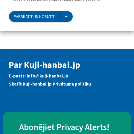
PĀRSKATĪT UN NOSŪTĪT
Par Kuji-hanbai.jp
E-pasts:
info@kuji-hanbai.jp
Skatīt Kuji-hanbai.jp
Privātuma politiku
Abonējiet Privacy Alerts!