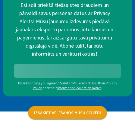
Esi soli priekšā tiešsaistes draudiem un
pārvaldi savus personas datus ar Privacy
Alerts! Mūsu jaunumu izdevums piedāvā
jaunākos ekspertu padomus, ieteikumus un
paņēmienus, lai aizsargātu tavu privātumu
digitālajā vidē. Abonē tūlīt, lai būtu
informēts un varētu rīkoties!
By subscribing you agree to
Substack's Terms of Use
,
their
Privacy
Policy
and their
Information collection notice
.
IZSAKIET VĒLĒŠANOS MŪSU CEĻVEDĪ