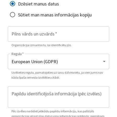
Dzēsiet manus datus
Sūtiet man manas informācijas kopiju
Pilns vārds un uzvārds
*
Organizācija izmantos to, lai identificētu jūs.
Regula
*
Izvēlieties regulu, pamatojoties uz savu dzīvesvietu, ja vien jums nav
kāda īpaša iemesla izvēlēties citādi.
Papildu identificējoša informācija (pēc izvēles)
Pēc izvēles norādiet jebkādu papildu informāciju, kas palīdzēs
organizācijai atrast jūsu datus viņu informācijas sistēmās, piemēram,