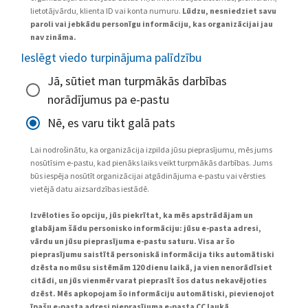
lietotājvārdu, klienta ID vai konta numuru.
Lūdzu, nesniedziet savu
paroli vai jebkādu personīgu informāciju, kas organizācijai jau
nav zināma.
Ieslēgt viedo turpinājuma palīdzību
Jā, sūtiet man turpmākās darbības
norādījumus pa e-pastu
Nē, es varu tikt galā pats
Lai nodrošinātu, ka organizācija izpilda jūsu pieprasījumu, mēs jums
nosūtīsim e-pastu, kad pienāks laiks veikt turpmākās darbības. Jums
būs iespēja nosūtīt organizācijai atgādinājuma e-pastu vai vērsties
vietējā datu aizsardzības iestādē.
Izvēloties šo opciju, jūs piekrītat, ka mēs apstrādājam un
glabājam šādu personisko informāciju: jūsu e-pasta adresi,
vārdu un jūsu pieprasījuma e-pastu saturu. Visa ar šo
pieprasījumu saistītā personiskā informācija tiks automātiski
dzēsta no mūsu sistēmām 120 dienu laikā, ja vien nenorādīsiet
citādi, un jūs vienmēr varat pieprasīt šos datus nekavējoties
dzēst. Mēs apkopojam šo informāciju automātiski, pievienojot
īpašu e-pasta adresi pieprasījuma e-pasta CC laukā.